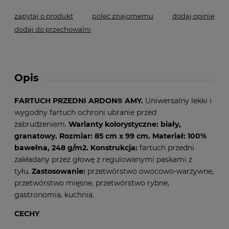
zapytaj o produkt
poleć znajomemu
dodaj opinię
dodaj do przechowalni
Opis
FARTUCH PRZEDNI ARDON® AMY.
Uniwersalny lekki i
wygodny fartuch ochroni ubranie przed
zabrudzeniem.
Warianty kolorystyczne: biały,
granatowy. Rozmiar: 85 cm x 99 cm. Materiał: 100%
bawełna, 248 g/m2. Konstrukcja:
fartuch przedni
zakładany przez głowę z regulowanymi paskami z
tyłu.
Zastosowanie:
przetwórstwo owocowo-warzywne,
przetwórstwo mięsne, przetwórstwo rybne,
gastronomia, kuchnia.
CECHY