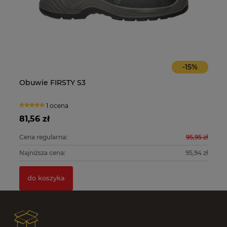
-
15
%
Obuwie FIRSTY S3
O
1 ocena
81,56 zł
10
0 zł
Cena regularna:
95,95 zł
Ce
0 zł
Najniższa cena:
95,94 zł
Na
do koszyka