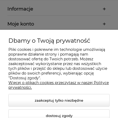
Informacje
Moje konto
Płatności i dostawa
Dbamy o Twoją prywatność
Pliki cookies i pokrewne im technologie umożliwiają
Wybrane Kategorie
poprawne działanie strony i pomagają nam
dostosować ofertę do Twoich potrzeb. Możesz
zaakceptować wykorzystanie przez nas wszystkich
tych plików i przejść do sklepu lub dostosować użycie
Wybrane Marki
plików do swoich preferencji, wybierając opcję
"Dostosuj zgody".
Więcej o plikach cookies przeczytasz w naszej Polityce
Wiedza o BHP
prywatności.
zaakceptuj tylko niezbędne
dostosuj zgody