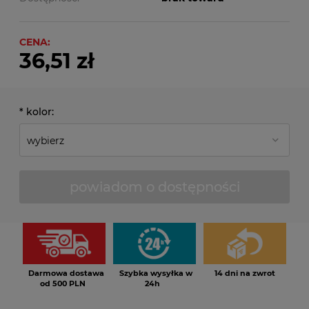
CENA:
36,51 zł
*
kolor:
powiadom o dostępności
Darmowa dostawa
Szybka wysyłka w
14 dni na zwrot
od 500 PLN
24h