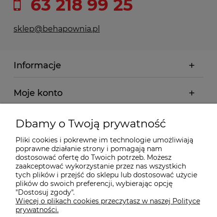
63 218 99 25
sklep@behapownia.pl
Informacje
Moje konto
Płatności i dostawa
Dbamy o Twoją prywatność
Pliki cookies i pokrewne im technologie umożliwiają
Wybrane Kategorie
poprawne działanie strony i pomagają nam
dostosować ofertę do Twoich potrzeb. Możesz
zaakceptować wykorzystanie przez nas wszystkich
tych plików i przejść do sklepu lub dostosować użycie
Wybrane Marki
plików do swoich preferencji, wybierając opcję
"Dostosuj zgody".
Więcej o plikach cookies przeczytasz w naszej Polityce
Wiedza o BHP
prywatności.