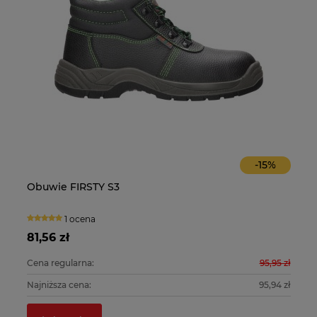
-
15
%
Obuwie FIRSTY S3
O
1 ocena
81,56 zł
10
0 zł
Cena regularna:
95,95 zł
Ce
0 zł
Najniższa cena:
95,94 zł
Na