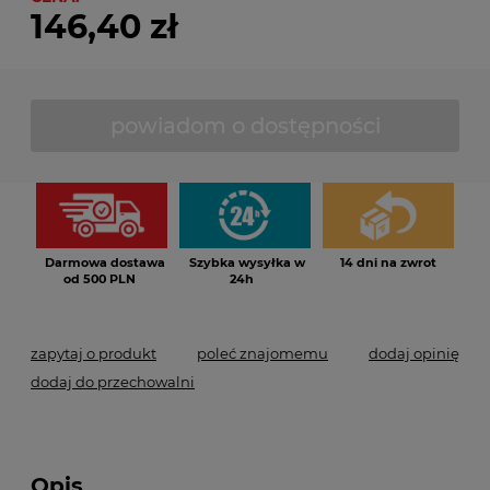
146,40 zł
powiadom o dostępności
Darmowa dostawa
Szybka wysyłka w
14 dni na zwrot
od 500 PLN
24h
zapytaj o produkt
poleć znajomemu
dodaj opinię
dodaj do przechowalni
Opis