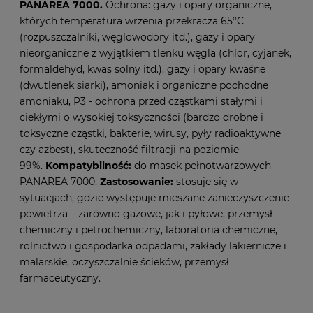
PANAREA 7000.
Ochrona: gazy i opary organiczne,
których temperatura wrzenia przekracza 65°C
(rozpuszczalniki, węglowodory itd.), gazy i opary
nieorganiczne z wyjątkiem tlenku węgla (chlor, cyjanek,
formaldehyd, kwas solny itd.), gazy i opary kwaśne
(dwutlenek siarki), amoniak i organiczne pochodne
amoniaku, P3 - ochrona przed cząstkami stałymi i
ciekłymi o wysokiej toksyczności (bardzo drobne i
toksyczne cząstki, bakterie, wirusy, pyły radioaktywne
czy azbest), skuteczność filtracji na poziomie
99%.
Kompatybilność:
do masek pełnotwarzowych
PANAREA 7000.
Zastosowanie:
stosuje się w
sytuacjach, gdzie występuje mieszane zanieczyszczenie
powietrza – zarówno gazowe, jak i pyłowe, przemysł
chemiczny i petrochemiczny, laboratoria chemiczne,
rolnictwo i gospodarka odpadami, zakłady lakiernicze i
malarskie, oczyszczalnie ścieków, przemysł
farmaceutyczny.