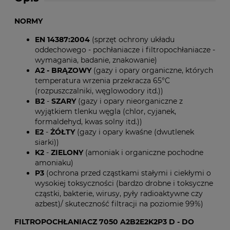
NORMY
EN 14387:2004
(sprzęt ochrony układu
oddechowego - pochłaniacze i filtropochłaniacze -
wymagania, badanie, znakowanie)
A2 - BRĄZOWY
(gazy i opary organiczne, których
temperatura wrzenia przekracza 65°C
(rozpuszczalniki, węglowodory itd.))
B2
-
SZARY
(gazy i opary nieorganiczne z
wyjątkiem tlenku węgla (chlor, cyjanek,
formaldehyd, kwas solny itd.))
E2
-
ŻÓŁTY
(gazy i opary kwaśne (dwutlenek
siarki))
K2
-
ZIELONY
(amoniak i organiczne pochodne
amoniaku)
P3
(ochrona przed cząstkami stałymi i ciekłymi o
wysokiej toksyczności (bardzo drobne i toksyczne
cząstki, bakterie, wirusy, pyły radioaktywne czy
azbest)/ skuteczność filtracji na poziomie 99%)
FILTROPOCHŁANIACZ 7050 A2B2E2K2P3 D - DO