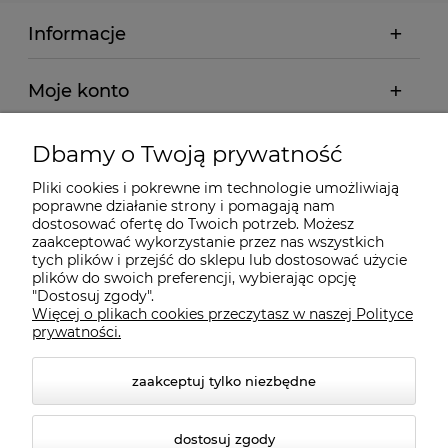
Informacje
Moje konto
Płatności i dostawa
Dbamy o Twoją prywatność
Pliki cookies i pokrewne im technologie umożliwiają
Wybrane Kategorie
poprawne działanie strony i pomagają nam
dostosować ofertę do Twoich potrzeb. Możesz
zaakceptować wykorzystanie przez nas wszystkich
tych plików i przejść do sklepu lub dostosować użycie
Wybrane Marki
plików do swoich preferencji, wybierając opcję
"Dostosuj zgody".
Więcej o plikach cookies przeczytasz w naszej Polityce
Wiedza o BHP
prywatności.
zaakceptuj tylko niezbędne
dostosuj zgody