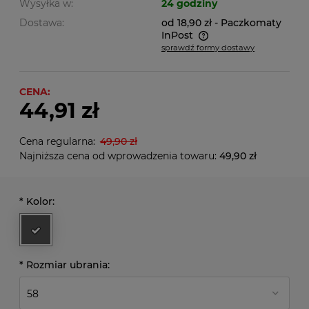
Wysyłka w:
24 godziny
Dostawa:
od 18,90 zł
- Paczkomaty
InPost
sprawdź formy dostawy
Cena nie zawiera ewentualnych kosztów płatności
CENA:
44,91 zł
Cena regularna:
49,90 zł
Najniższa cena od wprowadzenia towaru:
49,90 zł
*
Kolor:
*
Rozmiar ubrania: