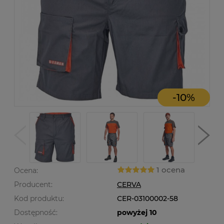
-
10
%
1 ocena
Ocena:
Producent:
CERVA
Kod produktu:
CER-03100002-58
Dostępność:
powyżej 10