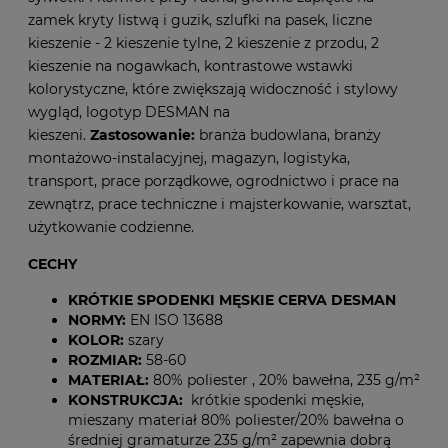
zamek kryty listwą i guzik, szlufki na pasek, liczne
kieszenie - 2 kieszenie tylne, 2 kieszenie z przodu, 2
kieszenie na nogawkach,
kontrastowe wstawki
kolorystyczne, które zwiększają widoczność i stylowy
wygląd, logotyp DESMAN na
kieszeni.
Zastosowanie:
branża budowlana, branży
montażowo-instalacyjnej, magazyn, logistyka,
transport, prace porządkowe, ogrodnictwo i prace na
zewnątrz, prace techniczne i majsterkowanie, warsztat,
użytkowanie codzienne.
CECHY
KRÓTKIE SPODENKI MĘSKIE CERVA DESMAN
NORMY:
EN ISO 13688
KOLOR:
szary
ROZMIAR:
58-60
MATERIAŁ:
80% poliester ,
20% bawełna, 235 g/m²
KONSTRUKCJA:
krótkie spodenki męskie,
mieszany materiał 80% poliester/
20% bawełna o
średniej gramaturze 235 g/m²
zapewnia dobrą