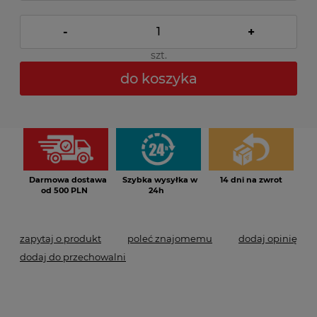
-
+
szt.
do koszyka
*
- Pole wymagane
Darmowa dostawa
Szybka wysyłka w
14 dni na zwrot
od 500 PLN
24h
zapytaj o produkt
poleć znajomemu
dodaj opinię
dodaj do przechowalni