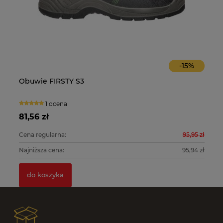
-
15
%
Obuwie FIRSTY S3
O
1 ocena
81,56 zł
10
0 zł
Cena regularna:
95,95 zł
Ce
0 zł
Najniższa cena:
95,94 zł
Na
do koszyka