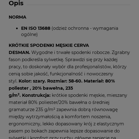
Opis
NORMA
EN ISO 13688
(odzież ochronna - wymagania
ogólne)
KRÓTKIE SPODENKI MĘSKIE CERVA
DESMAN.
Wygodne i trwałe spodenki robocze. Zgrabny
fason podkreśla sylwetkę. Sprawdzi się przy każdej
pracy, to doskonały wybór dla profesjonalistów, którzy
cenią sobie jakość, funkcjonalność i nowoczesny
styl.
Kolor: szary. Rozmiar: 58-60. Materiał:
80%
poliester ,
20% bawełna, 235
g/m².
Konstrukcja:
krótkie spodenki męskie, mieszany
materiał 80% poliester/
20% bawełna o średniej
gramaturze 235 g/m²
zapewnia dobrą równowagę
między wytrzymałością a komfortem noszenia,
ergonomiczny, lekko dopasowany krój z elastycznym
pasem po bokach zapewnia lepsze dopasowanie do
sylwetki i komfort przy ruchu,
główne zapięcie na