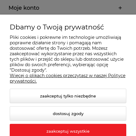
Moje konto
Płatności i dostawa
Dbamy o Twoją prywatność
Pliki cookies i pokrewne im technologie umożliwiają
Wybrane Kategorie
poprawne działanie strony i pomagają nam
dostosować ofertę do Twoich potrzeb. Możesz
zaakceptować wykorzystanie przez nas wszystkich
Wybrane Marki
tych plików i przejść do sklepu lub dostosować użycie
plików do swoich preferencji, wybierając opcję
"Dostosuj zgody".
Więcej o plikach cookies przeczytasz w naszej Polityce
Wiedza o BHP
prywatności.
zaakceptuj tylko niezbędne
dostosuj zgody
zaakceptuj wszystkie