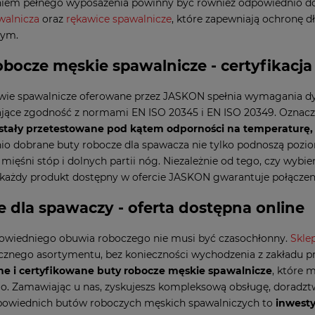
niem pełnego wyposażenia powinny być również odpowiednio do
walnicza
oraz
rękawice spawalnicze
, które zapewniają ochronę 
zym.
obocze męskie spawalnicze - certyfikacj
wie spawalnicze oferowane przez JASKON spełnia wymagania dy
jące zgodność z normami EN ISO 20345 i EN ISO 20349. Oznacza t
stały przetestowane pod kątem odporności na temperaturę, u
o dobrane buty robocze dla spawacza nie tylko podnoszą pozio
mięśni stóp i dolnych partii nóg. Niezależnie od tego, czy wybie
 każdy produkt dostępny w ofercie JASKON gwarantuje połączenie
 dla spawaczy - oferta dostępna online
owiedniego obuwia roboczego nie musi być czasochłonny.
Skle
ycznego asortymentu, bez konieczności wychodzenia z zakładu pr
e i certyfikowane buty robocze męskie spawalnicze
, które
. Zamawiając u nas, zyskujeszs kompleksową obsługę, doradztw
owiednich butów roboczych męskich spawalniczych to
inwesty