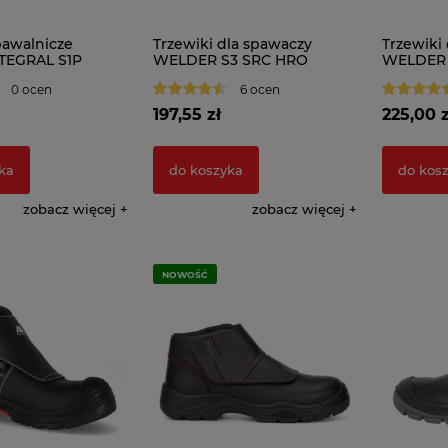
awalnicze
Trzewiki dla spawaczy
Trzewiki
TEGRAL S1P
WELDER S3 SRC HRO
WELDER 
FO LG
0 ocen
6 ocen
197,55 zł
225,00 z
ka
do koszyka
do kos
zobacz więcej
zobacz więcej
NOWOŚĆ