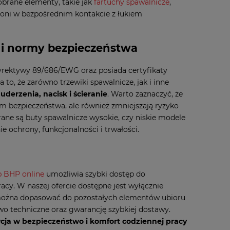
brane elementy, takie jak
fartuchy spawalnicze
,
dłoni w bezpośrednim kontakcie z łukiem
a i normy bezpieczeństwa
rektywy 89/686/EWG oraz posiada certyfikaty
o, że zarówno trzewiki spawalnicze, jak i inne
derzenia, nacisk i ścieranie
. Warto zaznaczyć, że
m bezpieczeństwa, ale również zmniejszają ryzyko
rane są buty spawalnicze wysokie, czy niskie modele
 ochrony, funkcjonalności i trwałości.
p BHP online
umożliwia szybki dostęp do
acy. W naszej ofercie dostępne jest wyłącznie
 można dopasować do pozostałych elementów ubioru
o techniczne oraz gwarancję szybkiej dostawy.
cja w bezpieczeństwo i komfort codziennej pracy