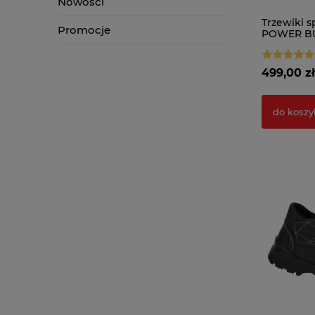
Nowości
Trzewiki s
Promocje
POWER BU
FO SR PA
499,00 zł
do koszy