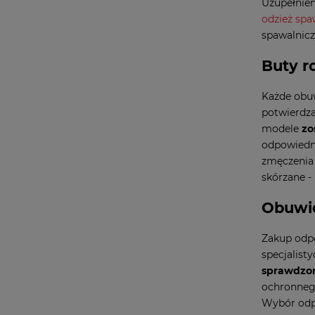
Uzupełnie
odzież spa
spawalnic
Buty r
Każde obu
potwierdza
modele
zo
odpowiedni
zmęczenia 
skórzane -
Obuwie
Zakup odp
specjalist
sprawdzon
ochronnego
Wybór odp