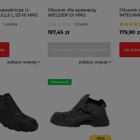
pawalnicze U-
Obuwie dla spawaczy
Obuwie s
LLS L S3 HI HRO
WELDER O1 HRO
INTEGRAL
1 ocena
0 ocen
197,45 zł
179,90 z
ka
powiadom o dostępności
do kos
zobacz więcej
zobacz więcej
PROMOCJA
-
15
%