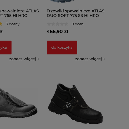
 spawalnicze ATLAS
Trzewiki spawalnicze ATLAS
T 765 HI HRO
DUO SOFT 775 S3 HI HRO
SRC W10
3 oceny
0 ocen
zł
466,90 zł
zyka
do koszyka
zobacz więcej
zobacz więcej