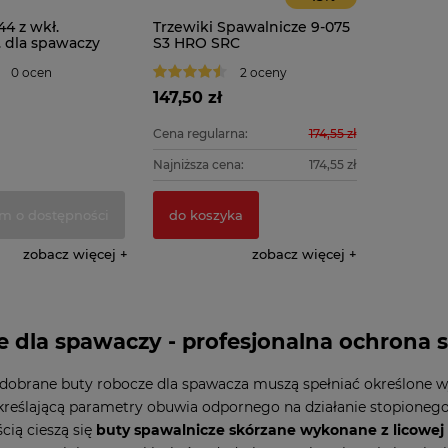
44 z wkł.
Trzewiki Spawalnicze 9-075
. dla spawaczy
S3 HRO SRC
0 ocen
2 oceny
147,50 zł
Cena regularna:
174,55 zł
Najniższa cena:
174,55 zł
m o dostępności
do koszyka
zobacz więcej
zobacz więcej
 dla spawaczy - profesjonalna ochrona
dobrane buty robocze dla spawacza muszą spełniać określone 
kreślającą parametry obuwia odpornego na działanie stopione
cią cieszą się
buty spawalnicze skórzane wykonane z licowej 