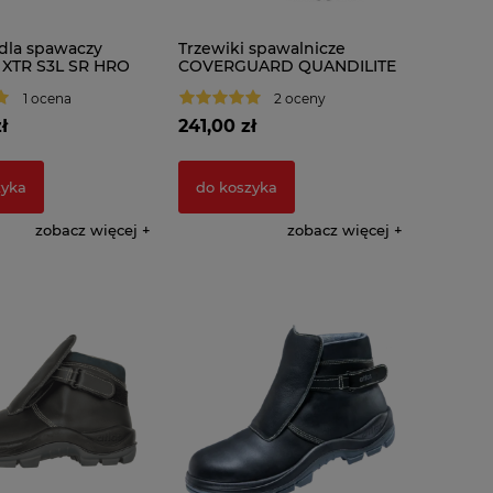
 dla spawaczy
Trzewiki spawalnicze
XTR S3L SR HRO
COVERGUARD QUANDILITE
II S3 HRO HI SRC
1 ocena
2 oceny
ł
241,00 zł
zyka
do koszyka
zobacz więcej
zobacz więcej