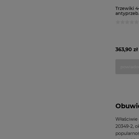
Trzewiki 4
antyprzeb
363,90 zł
powiado
Obuwie
Właściwie 
20349-2, o
popularnoś