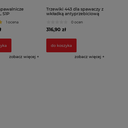
pawalnicze
Trzewiki 443 dla spawaczy z
 S1P
wkładką antyprzebiciową
dla spawaczy
1 ocena
0 ocen
ł
316,90 zł
zyka
do koszyka
zobacz więcej
zobacz więcej