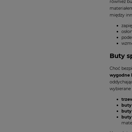
również bu
materiałem
między in
zapię
osło
pode
wzmo
Buty s
Choć bezpi
wygodne b
oddychając
wybierane 
trze
buty
buty
buty
mate