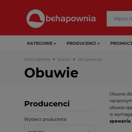
KATEGORIE
PRODUCENCI
PROMOCJ
Strona główna
Branża
Dla spawaczy
Obuwie
Obuwie dla
narażonym 
Producenci
obuwie spa
w wymagaj
Wybierz producenta
spawania