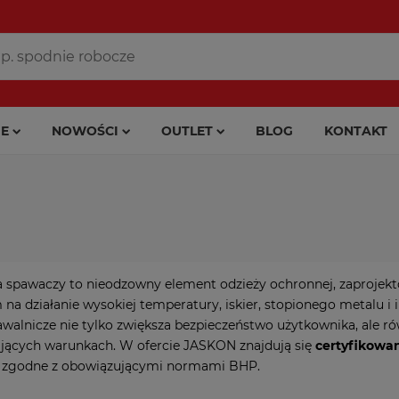
E
NOWOŚCI
OUTLET
BLOG
KONTAKT
 spawaczy to nieodzowny element odzieży ochronnej, zaprojek
na działanie wysokiej temperatury, iskier, stopionego metalu i
walnicze nie tylko zwiększa bezpieczeństwo użytkownika, ale ró
ących warunkach. W ofercie JASKON znajdują się
certyfikowa
, zgodne z obowiązującymi normami BHP.