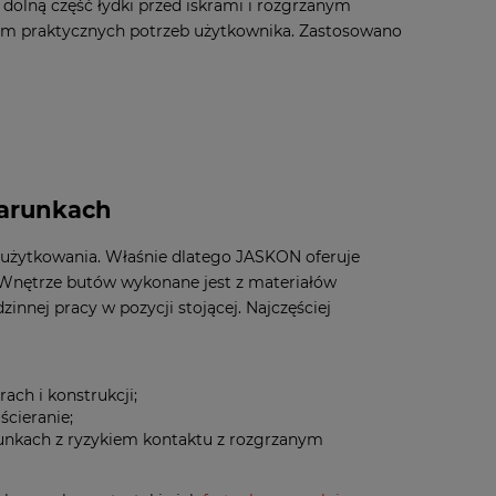
 dolną część łydki przed iskrami i rozgrzanym
em praktycznych potrzeb użytkownika. Zastosowano
warunkach
t użytkowania. Właśnie dlatego JASKON oferuje
 Wnętrze butów wykonane jest z materiałów
nnej pracy w pozycji stojącej. Najczęściej
ach i konstrukcji;
ścieranie;
unkach z ryzykiem kontaktu z rozgrzanym