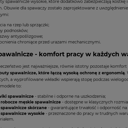
ty spawalnicze wysokie, które dodatkowo zabezpieczają kostkę i
. Obuwie dla spawaczy zostało zaprojektowane z uwzględnieni
nymi:
cia na rzep lub sprzączki;
ny podnosków;
szwy antypoślizgowe;
cnienia chroniące przed urazami mechanicznymi.
pawalnicze - komfort pracy w każdych 
eczeństwo jest najważniejsze, równie istotny pozostaje komfor
uty spawalnicze, które łączą wysoką ochronę z ergonomią
.
ych, a wyprofilowane wkładki wspierają stopę podczas wielogodzi
modele to:
wiki spawalnicze
- stabilne i odporne na uszkodzenia;
 robocze męskie spawalnicze
- dostępne w klasycznych rozmiar
 spawalnicze skórzane
- gwarantujące trwałość i odporność na 
 spawalnicze wysokie
- przeznaczone do pracy w trudnych war
riałem.