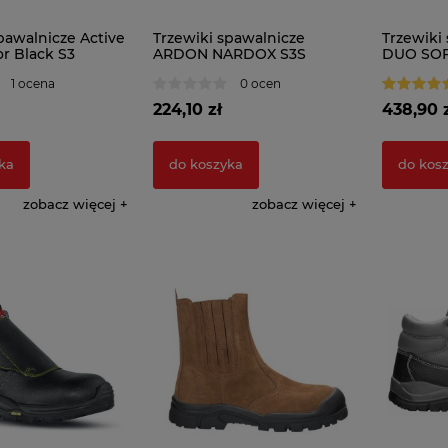
pawalnicze Active
Trzewiki spawalnicze
Trzewiki
r Black S3
ARDON NARDOX S3S
DUO SOF
1 ocena
0 ocen
224,10 zł
438,90 
ka
do koszyka
do kos
zobacz więcej
zobacz więcej