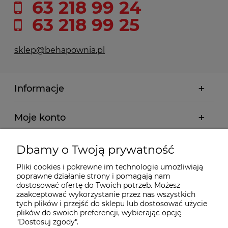
63 218 99 24
63 218 99 25
sklep@behapownia.pl
Informacje
Moje konto
Płatności i dostawa
Dbamy o Twoją prywatność
Pliki cookies i pokrewne im technologie umożliwiają
Wybrane Kategorie
poprawne działanie strony i pomagają nam
dostosować ofertę do Twoich potrzeb. Możesz
zaakceptować wykorzystanie przez nas wszystkich
Wybrane Marki
tych plików i przejść do sklepu lub dostosować użycie
plików do swoich preferencji, wybierając opcję
"Dostosuj zgody".