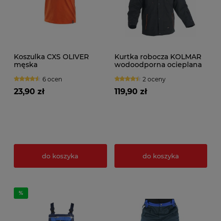
Koszulka CXS OLIVER
Kurtka robocza KOLMAR
męska
wodoodporna ocieplana
6 ocen
2 oceny
23,90 zł
119,90 zł
do koszyka
do koszyka