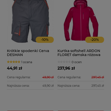
-
10
%
-
20
%
Krótkie spodenki Cerva
Kurtka softshell ARDON
DESMAN
FLORET damska różowa
1 ocena
0 ocen
44,91 zł
237,96 zł
Cena regularna:
49,90 zł
Cena regularna:
297,45 zł
Najniższa cena:
49,90 zł
Najniższa cena:
297,45 zł