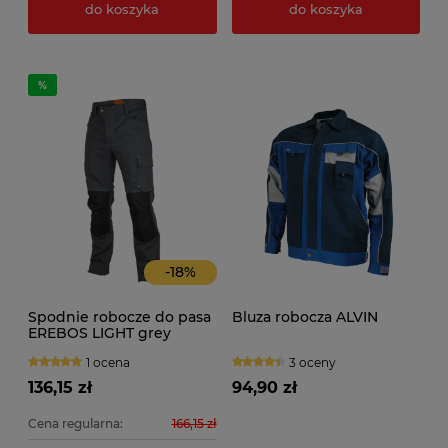
do koszyka
do koszyka
-
18
%
Spodnie robocze do pasa
Bluza robocza ALVIN
EREBOS LIGHT grey
1 ocena
3 oceny
136,15 zł
94,90 zł
Cena regularna:
166,15 zł