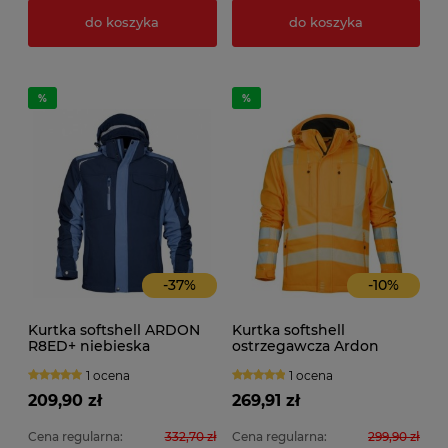
do koszyka
do koszyka
-
37
%
-
10
%
Kurtka softshell ARDON
Kurtka softshell
R8ED+ niebieska
ostrzegawcza Ardon
SIGNAL pomarańczowa
1 ocena
1 ocena
209,90 zł
269,91 zł
Cena regularna:
332,70 zł
Cena regularna:
299,90 zł