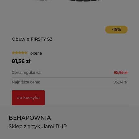
-
15
%
Osłona twarzy z siatki stalowej Active Gear V922
Obuwie FIRSTY S3
Os
O
Rę
0 ocen
1 ocena
21,90 zł
81,56 zł
15
10
11
0 zł
Cena regularna:
95,95 zł
Ce
do koszyka
0 zł
Najniższa cena:
95,94 zł
Na
do koszyka
BEHAPOWNIA
Sklep z artykułami BHP