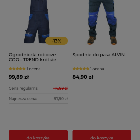
-
13
%
Ogrodniczki robocze
Spodnie do pasa ALVIN
COOL TREND krótkie
1 ocena
1 ocena
99,89 zł
84,90 zł
Cena regularna:
114,89 zł
Najniższa cena:
97,90 zł
do koszyka
do koszyka