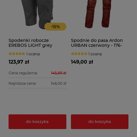
-
15
%
Spodenki robocze
Spodnie do pasa Ardon
EREBOS LIGHT grey
URBAN czerwony - 176-
182cm
1 ocena
1 ocena
123,97 zł
149,00 zł
Cena regularna:
145,85 zł
Najniższa cena:
146,00 zł
do koszyka
do koszyka