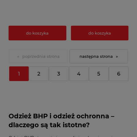
do koszyka
do koszyka
«
»
1
2
3
4
5
6
Odzież BHP i odzież ochronna –
dlaczego są tak istotne?