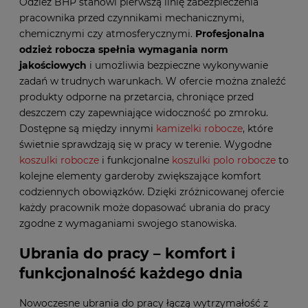
Odzież BHP stanowi pierwszą linię zabezpieczenia
pracownika przed czynnikami mechanicznymi,
chemicznymi czy atmosferycznymi.
Profesjonalna
odzież robocza spełnia wymagania norm
jakościowych
i umożliwia bezpieczne wykonywanie
zadań w trudnych warunkach. W ofercie można znaleźć
produkty odporne na przetarcia, chroniące przed
deszczem czy zapewniające widoczność po zmroku.
Dostępne są między innymi
kamizelki robocze
, które
świetnie sprawdzają się w pracy w terenie. Wygodne
koszulki robocze
i funkcjonalne
koszulki polo robocze
to
kolejne elementy garderoby zwiększające komfort
codziennych obowiązków. Dzięki zróżnicowanej ofercie
każdy pracownik może dopasować ubrania do pracy
zgodne z wymaganiami swojego stanowiska.
Ubrania do pracy – komfort i
funkcjonalność każdego dnia
Nowoczesne ubrania do pracy łączą wytrzymałość z