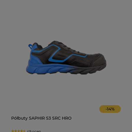
-
14
%
O
Obuwie FIRSTY S3
Osłona twarzy z siatki stalowe
1 ocena
0 ocen