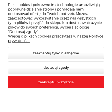
Informacje
Pliki cookies i pokrewne im technologie umożliwiają
poprawne działanie strony i pomagają nam
dostosować ofertę do Twoich potrzeb. Możesz
Moje konto
zaakceptować wykorzystanie przez nas wszystkich
tych plików i przejść do sklepu lub dostosować użycie
plików do swoich preferencji, wybierając opcję
Płatności i dostawa
"Dostosuj zgody".
Więcej o plikach cookies przeczytasz w naszej Polityce
prywatności.
Wybrane Kategorie
zaakceptuj tylko niezbędne
Wybrane Marki
dostosuj zgody
Wiedza o BHP
zaakceptuj wszystkie