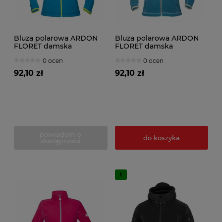
Bluza polarowa ARDON
Bluza polarowa ARDON
FLORET damska
FLORET damska
jasnoniebieski
niebieska
0 ocen
0 ocen
92,10 zł
92,10 zł
powiadom o
do koszyka
dostępności