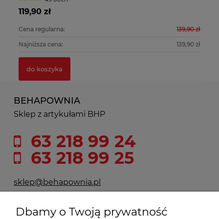
81,56 zł
21,90 zł
139,90 zł
Cena regularna:
do koszyka
139,90 zł
Najniższa cena:
do koszyka
BEHAPOWNIA
Sklep z artykułami BHP
63 218 99 24
63 218 99 25
sklep@behapownia.pl
Dbamy o Twoją prywatność