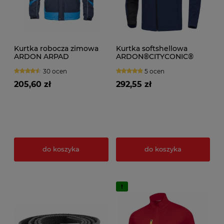
Kurtka robocza zimowa
Kurtka softshellowa
ARDON ARPAD
ARDON®CITYCONIC®
granatowa
granatowa
30 ocen
5 ocen
205,60 zł
292,55 zł
do koszyka
do koszyka