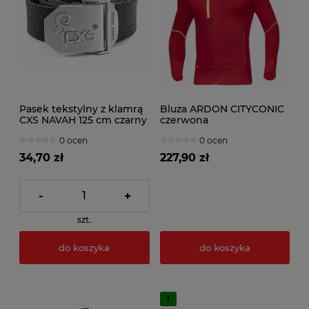
Pasek tekstylny z klamrą
Bluza ARDON CITYCONIC
CXS NAVAH 125 cm czarny
czerwona
0 ocen
0 ocen
34,70 zł
227,90 zł
-
+
szt.
do koszyka
do koszyka