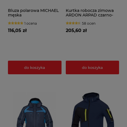
Bluza polarowa MICHAEL
Kurtka robocza zimowa
męska
ARDON ARPAD czarno-
czerwona
1 ocena
58 ocen
116,05 zł
205,60 zł
do koszyka
do koszyka