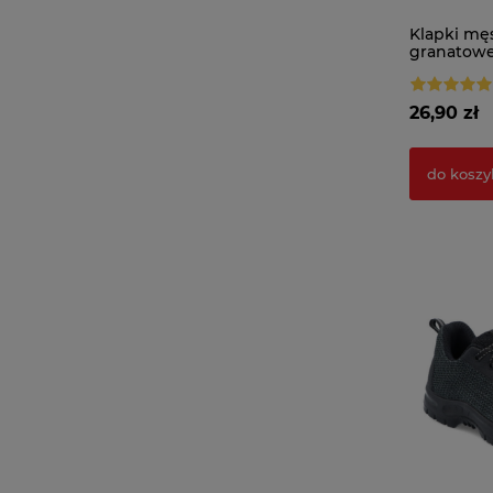
Klapki mę
granatow
26,90 zł
do koszy