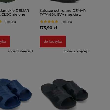
 damskie DEMAR
Kalosze ochronne DEMAR
 CLOG zielone
TYTAN XL EVA męskie z
podnoskiem
1 ocena
1 ocena
175,90 zł
zyka
do koszyka
zobacz więcej
zobacz więcej