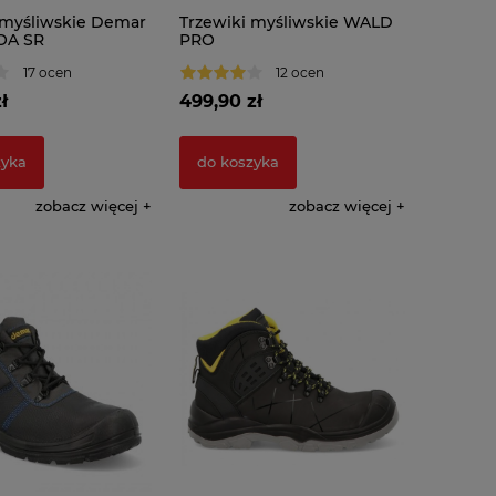
 myśliwskie Demar
Trzewiki myśliwskie WALD
OA SR
PRO
17 ocen
12 ocen
ł
499,90 zł
zyka
do koszyka
zobacz więcej
zobacz więcej