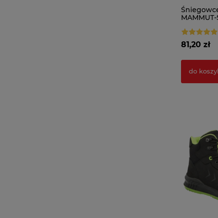
Śniegowce
MAMMUT-S
81,20 zł
do koszy