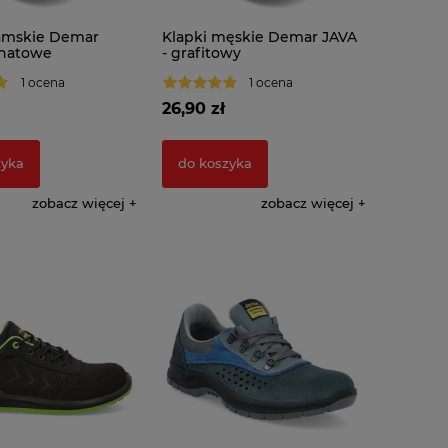
amskie Demar
Klapki męskie Demar JAVA
anatowe
- grafitowy
1 ocena
1 ocena
26,90 zł
zyka
do koszyka
zobacz więcej
zobacz więcej