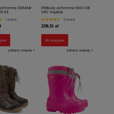
 ochronne DEMAR
Półbuty ochronne EXO OB
70 S3
SRC męskie
1 ocena
3 oceny
ł
238,15 zł
zyka
do koszyka
zobacz więcej
zobacz więcej