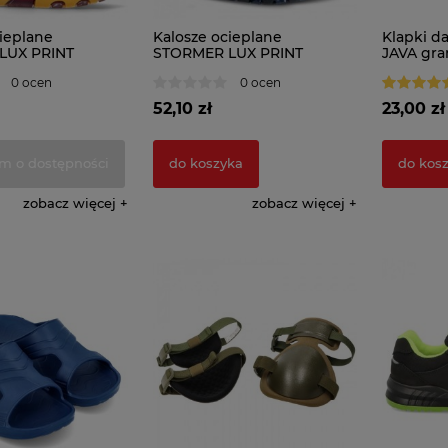
ieplane
Kalosze ocieplane
Klapki d
LUX PRINT
STORMER LUX PRINT
JAVA gr
kaczor
dziecięce mozaika zielona
0 ocen
0 ocen
52,10 zł
23,00 zł
m o dostępności
do koszyka
do kos
zobacz więcej
zobacz więcej