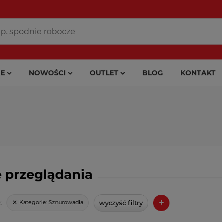
E
NOWOŚCI
OUTLET
BLOG
KONTAKT
 przeglądania
+
wyczyść filtry
Kategorie:
Sznurowadła
: