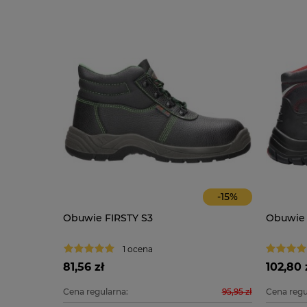
-
14
%
-
15
%
O
Obuwie FIRSTY S3
Obuwie
1 ocena
81,56 zł
102,80 
139,90 zł
Cena regularna:
95,95 zł
Cena regu