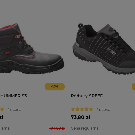
-
2
%
 HUMMER S3
Półbuty SPEED
1 ocena
1 ocena
zł
73,80 zł
larna:
104,90 zł
Cena regularna: