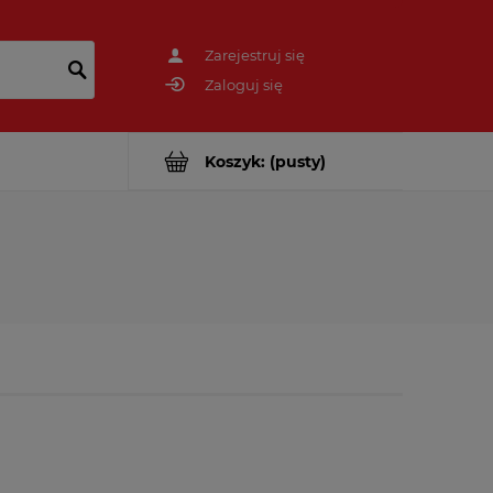
Zarejestruj się
Zaloguj się
Koszyk:
(pusty)