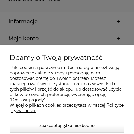
Informacje
Moje konto
Płatności i dostawa
Dbamy o Twoją prywatność
Pliki cookies i pokrewne im technologie umożliwiają
Wybrane Kategorie
poprawne działanie strony i pomagają nam
dostosować ofertę do Twoich potrzeb. Możesz
zaakceptować wykorzystanie przez nas wszystkich
tych plików i przejść do sklepu lub dostosować użycie
Wybrane Marki
plików do swoich preferencji, wybierając opcję
"Dostosuj zgody".
Więcej o plikach cookies przeczytasz w naszej Polityce
Wiedza o BHP
prywatności.
zaakceptuj tylko niezbędne