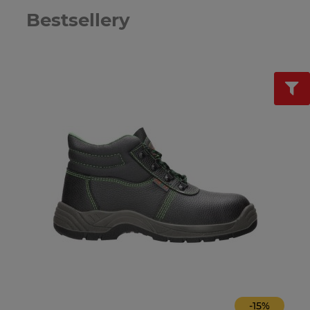
Bestsellery
-
15
%