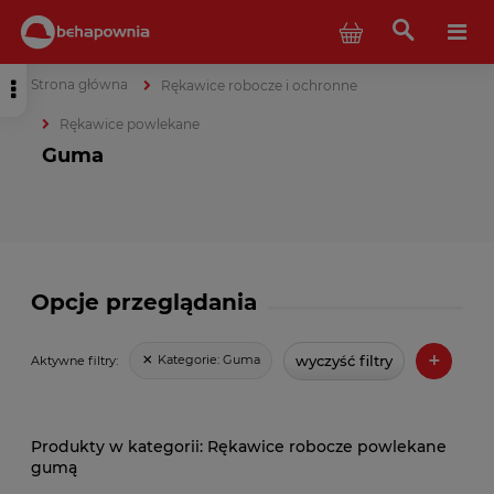
Strona główna
Rękawice robocze i ochronne
Rękawice powlekane
Guma
Opcje przeglądania
+
wyczyść filtry
Kategorie:
Guma
Aktywne filtry:
Rękawice robocze powlekane
gumą