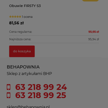
Osłona twarzy z siatki stalowej Active Gear V922
Obuwie FIRSTY S3
Os
O
Rę
0 ocen
1 ocena
21,90 zł
81,56 zł
15
10
11
0 zł
Cena regularna:
95,95 zł
Ce
do koszyka
0 zł
Najniższa cena:
95,94 zł
Na
do koszyka
BEHAPOWNIA
Sklep z artykułami BHP
63 218 99 24
63 218 99 25
sklep@behapownia.pl