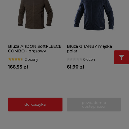
Bluza ARDON SoftFLEECE
Bluza GRANBY męska
COMBO - brązowy
polar
2 oceny
0 ocen
166,55 zł
61,90 zł
powiadom o
do koszyka
dostępności