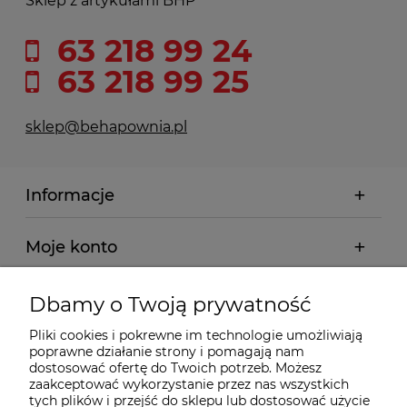
Sklep z artykułami BHP
63 218 99 24
63 218 99 25
sklep@behapownia.pl
Informacje
Moje konto
Płatności i dostawa
Dbamy o Twoją prywatność
Pliki cookies i pokrewne im technologie umożliwiają
Wybrane Kategorie
poprawne działanie strony i pomagają nam
dostosować ofertę do Twoich potrzeb. Możesz
zaakceptować wykorzystanie przez nas wszystkich
tych plików i przejść do sklepu lub dostosować użycie
Wybrane Marki