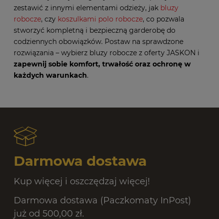
zestawić z innymi elementami odzieży, jak
bluzy
robocze
, czy
koszulkami polo robocze
, co pozwala
stworzyć kompletną i bezpieczną garderobę do
codziennych obowiązków. Postaw na sprawdzone
rozwiązania – wybierz bluzy robocze z oferty JASKON i
zapewnij sobie komfort, trwałość oraz ochronę w
każdych warunkach
.
Darmowa dostawa
Kup więcej i oszczędzaj więcej!
Darmowa dostawa (Paczkomaty InPost)
już od 500,00 zł.