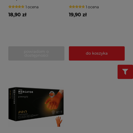
CLASSIC TEXTURED
BASIC (100szt.) niebieskie
1 ocena
1 ocena
(100szt.)
18,90 zł
19,90 zł
powiadom o
do koszyka
dostępności