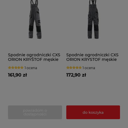
Spodnie ogrodniczki CXS
Spodnie ogrodniczki CXS
ORION KRYŠTOF męskie
ORION KRYSTOF męskie
przedł. 194cm
zimowe
1 ocena
1 ocena
161,90 zł
172,90 zł
powiadom o
do koszyka
dostępności