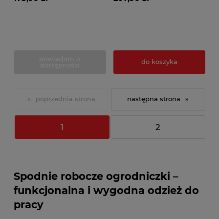
powiadom o
do koszyka
dostępności
«
»
1
2
Spodnie robocze ogrodniczki –
funkcjonalna i wygodna odzież do
pracy