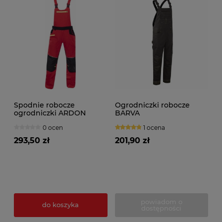
Spodnie robocze
Ogrodniczki robocze
ogrodniczki ARDON
BARVA
4Xstretch czerwone
0 ocen
1 ocena
293,50 zł
201,90 zł
powiadom o
do koszyka
dostępności