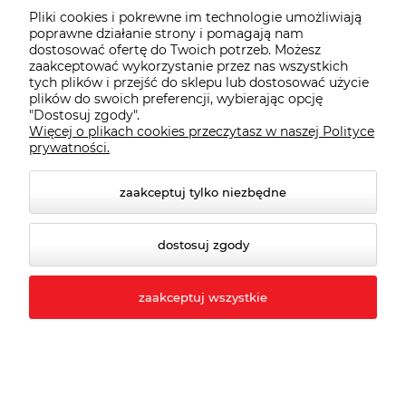
Pliki cookies i pokrewne im technologie umożliwiają
poprawne działanie strony i pomagają nam
BEHAPOWNIA
dostosować ofertę do Twoich potrzeb. Możesz
zaakceptować wykorzystanie przez nas wszystkich
Sklep z artykułami BHP
tych plików i przejść do sklepu lub dostosować użycie
plików do swoich preferencji, wybierając opcję
63 218 99 24
"Dostosuj zgody".
Więcej o plikach cookies przeczytasz w naszej Polityce
63 218 99 25
prywatności.
zaakceptuj tylko niezbędne
sklep@behapownia.pl
dostosuj zgody
Informacje
zaakceptuj wszystkie
Moje konto
Płatności i dostawa