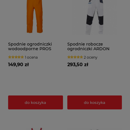
Spodnie ogrodniczki
Spodnie robocze
wodoodporne PROS
ogrodniczki ARDON
model 001
4Xstretch białe
1 ocena
2 oceny
149,90 zł
293,50 zł
do koszyka
do koszyka