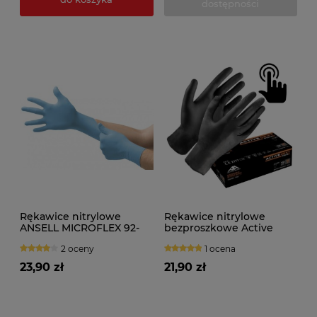
dostępności
Rękawice nitrylowe
Rękawice nitrylowe
ANSELL MICROFLEX 92-
bezproszkowe Active
134
Gear DEXT D3620 (100szt.)
2 oceny
1 ocena
czarne
23,90 zł
21,90 zł