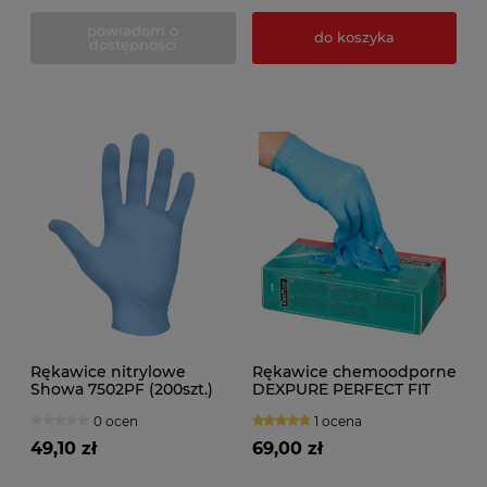
powiadom o
do koszyka
dostępności
Rękawice nitrylowe
Rękawice chemoodporne
Showa 7502PF (200szt.)
DEXPURE PERFECT FIT
niebieskie
800-81 (100szt.)
0 ocen
1 ocena
49,10 zł
69,00 zł