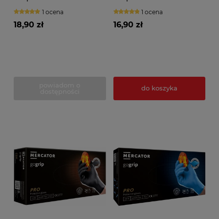
(100szt.) zielone
czarne (100szt.)
1 ocena
1 ocena
18,90 zł
16,90 zł
powiadom o
do koszyka
dostępności