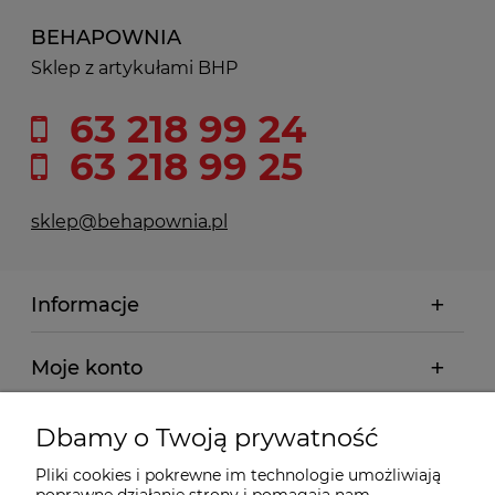
BEHAPOWNIA
Sklep z artykułami BHP
63 218 99 24
63 218 99 25
sklep@behapownia.pl
Informacje
Moje konto
Płatności i dostawa
Dbamy o Twoją prywatność
Pliki cookies i pokrewne im technologie umożliwiają
Wybrane Kategorie