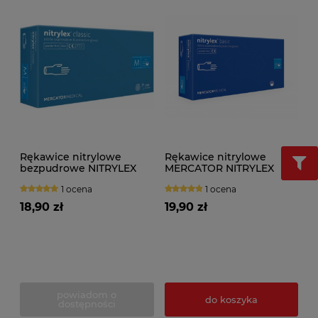
Rękawice nitrylowe
Rękawice nitrylowe
bezpudrowe NITRYLEX
MERCATOR NITRYLEX
CLASSIC TEXTURED
BASIC (100szt.) niebieskie
1 ocena
1 ocena
(100szt.)
18,90 zł
19,90 zł
powiadom o
do koszyka
dostępności