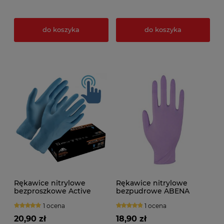
do koszyka
do koszyka
Rękawice nitrylowe
Rękawice nitrylowe
bezproszkowe Active
bezpudrowe ABENA
Gear DEXT D3750 (100szt.)
(100szt.) fioletowe
1 ocena
1 ocena
niebieskie
20,90 zł
18,90 zł