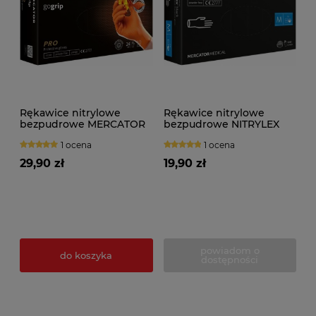
Rękawice nitrylowe
Rękawice nitrylowe
bezpudrowe MERCATOR
bezpudrowe NITRYLEX
GOGRIP ORANGE (50szt.)
BLACK (100szt.)
1 ocena
1 ocena
29,90 zł
19,90 zł
powiadom o
do koszyka
dostępności