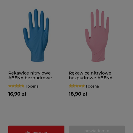
Rękawice nitrylowe
Rękawice nitrylowe
ABENA bezpudrowe
bezpudrowe ABENA
(100szt.) niebieskie
(100szt.) różowe
1 ocena
1 ocena
16,90 zł
18,90 zł
powiadom o
do koszyka