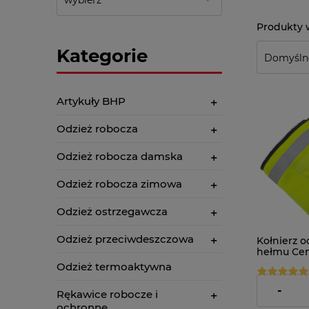
Kategorie
Artykuły BHP
Odzież robocza
Odzież robocza damska
Odzież robocza zimowa
Odzież ostrzegawcza
Odzież przeciwdeszczowa
Kołnierz o
hełmu Cent
Odzież termoaktywna
34,90 zł
-
Rękawice robocze i
ochronne