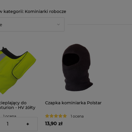
Kominiarki robocze
cieplający do
Czapka kominiarka Polstar
urion - HV żółty
1 ocena
1 ocena
13,90 zł
+