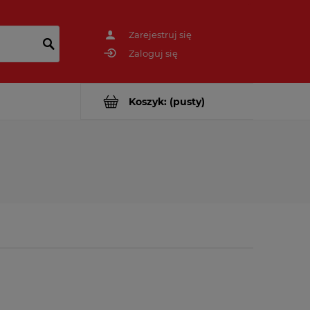
Zarejestruj się
Zaloguj się
Koszyk:
(pusty)