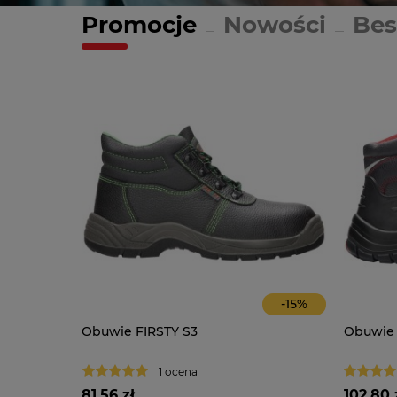
Promocje
Nowości
Bes
-
14
%
-
15
%
O
Obuwie FIRSTY S3
Obuwie
1 ocena
81,56 zł
102,80 