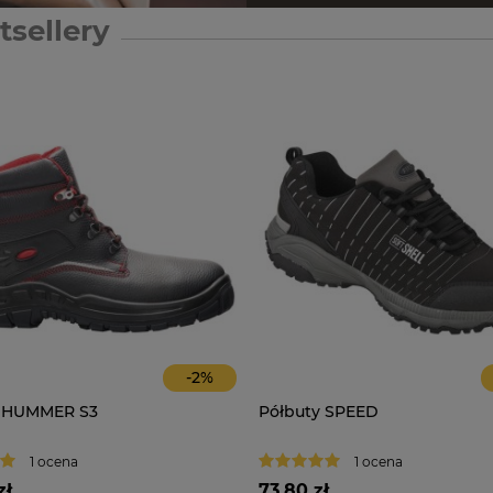
tsellery
-
2
%
 HUMMER S3
Półbuty SPEED
1 ocena
1 ocena
zł
73,80 zł