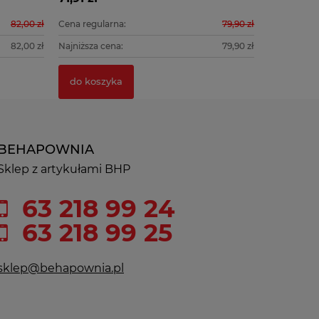
82,00 zł
Cena regularna:
79,90 zł
Cena regula
do koszyka
do kosz
82,00 zł
Najniższa cena:
79,90 zł
Najniższa c
do koszyka
do kosz
BEHAPOWNIA
Sklep z artykułami BHP
63 218 99 24
63 218 99 25
sklep@behapownia.pl