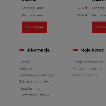
139,90 zł
Cena regularna:
95,95 zł
Cena regu
139,90 zł
Najniższa cena:
95,94 zł
Najniższa
do koszyka
do kos
Informacje
Moje konto
O nas
Twoje zamówienia
Kontakt
Ustawienia konta
Polityka prywatności
Przechowalnia
Tabele rozmiarów
Regulaminy
Sprzedaż hurtowa