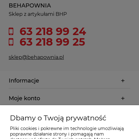
BEHAPOWNIA
Sklep z artykułami BHP
63 218 99 24
63 218 99 25
sklep@behapownia.pl
Informacje
Moje konto
Płatności i dostawa
Dbamy o Twoją prywatność
Pliki cookies i pokrewne im technologie umożliwiają
Wybrane Kategorie
poprawne działanie strony i pomagają nam