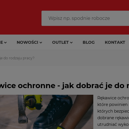
E
NOWOŚCI
OUTLET
BLOG
KONTAKT
je do rodzaju pracy?
ice ochronne - jak dobrać je do 
Rękawice ochron
które powinien 
których bezpie
dobrane rękawic
utrudniać wyko