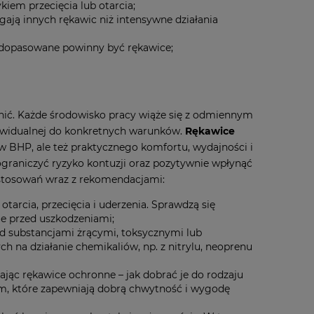
iem przecięcia lub otarcia;
ją innych rękawic niż intensywne działania
ej dopasowane powinny być rękawice;
ić. Każde środowisko pracy wiąże się z odmiennym
dywidualnej do konkretnych warunków.
Rękawice
ów BHP, ale też praktycznego komfortu, wydajności i
graniczyć ryzyko kontuzji oraz pozytywnie wpłynąć
astosowań wraz z rekomendacjami:
tarcia, przecięcia i uderzenia. Sprawdzą się
ie przed uszkodzeniami;
d substancjami żrącymi, toksycznymi lub
 na działanie chemikaliów, np. z nitrylu, neoprenu
erając rękawice ochronne – jak dobrać je do rodzaju
em, które zapewniają dobrą chwytność i wygodę