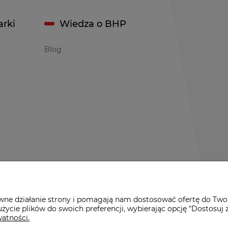
rki
Wiedza o BHP
Blog
awne działanie strony i pomagają nam dostosować ofertę do Two
życie plików do swoich preferencji, wybierając opcję "Dostosuj 
watności.