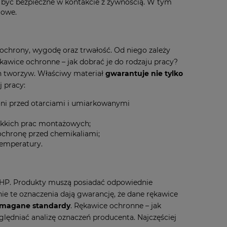
 być bezpieczne w kontakcie z żywnością. W tym
lowe.
ochrony, wygodę oraz trwałość. Od niego zależy
awice ochronne – jak dobrać je do rodzaju pracy?
 tworzyw. Właściwy materiał
gwarantuje nie tylko
 pracy:
oni przed otarciami i umiarkowanymi
lekkich prac montażowych;
ochronę przed chemikaliami;
temperatury.
BHP. Produkty muszą posiadać odpowiednie
nie te oznaczenia dają gwarancję, że dane rękawice
wymagane standardy
. Rękawice ochronne – jak
lędniać analizę oznaczeń producenta. Najczęściej