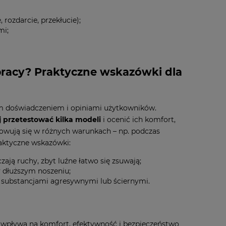
rozdarcie, przekłucie);
mi;
 pracy? Praktyczne wskazówki dla
m doświadczeniem i opiniami użytkowników.
 przetestować kilka modeli
i ocenić ich komfort,
howują się w różnych warunkach – np. podczas
raktyczne wskazówki:
zają ruchy, zbyt luźne łatwo się zsuwają;
 dłuższym noszeniu;
z substancjami agresywnymi lub ściernymi.
 wpływa na komfort, efektywność i bezpieczeństwo