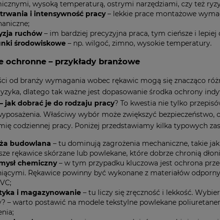
icznymi, wysoką temperaturą, ostrymi narzędziami, czy też ryzyk
 trwania i intensywność pracy
– lekkie prace montażowe wymaga
aniczne;
yzja ruchów
– im bardziej precyzyjna praca, tym cieńsze i lepi
nki środowiskowe
– np. wilgoć, zimno, wysokie temperatury.
 ochronne – przykłady branżowe
ci od branży wymagania wobec rękawic mogą się znacząco różn
yzyka, dlatego tak ważne jest dopasowanie środka ochrony in
 jak dobrać je do rodzaju pracy
? To kwestia nie tylko przepis
wyposażenia. Właściwy wybór może zwiększyć bezpieczeństwo, o
ię codziennej pracy. Poniżej przedstawiamy kilka typowych z
ża budowlana
– tu dominują zagrożenia mechaniczne, takie jak o
sze rękawice skórzane lub powlekane, które dobrze chronią dłon
mysł chemiczny
– w tym przypadku kluczowa jest ochrona prze
niącymi. Rękawice powinny być wykonane z materiałów odpornych
PVC;
styka i magazynowanie
– tu liczy się zręczność i lekkość. Wybi
y? – warto postawić na modele tekstylne powlekane poliuretan
nia;