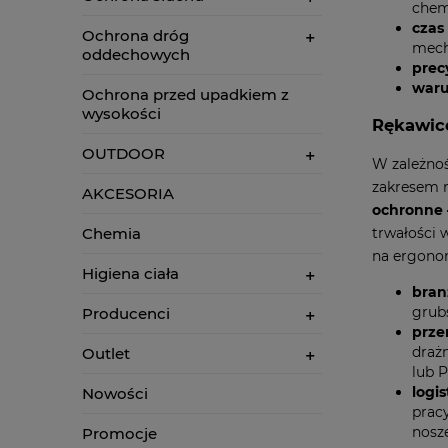
chem
czas
Ochrona dróg
mech
oddechowych
prec
waru
Ochrona przed upadkiem z
wysokości
Rękawice
OUTDOOR
W zależnoś
zakresem r
AKCESORIA
ochronne –
trwałości 
Chemia
na ergonom
Higiena ciała
bran
grub
Producenci
prze
draż
Outlet
lub 
logi
Nowości
prac
nosze
Promocje