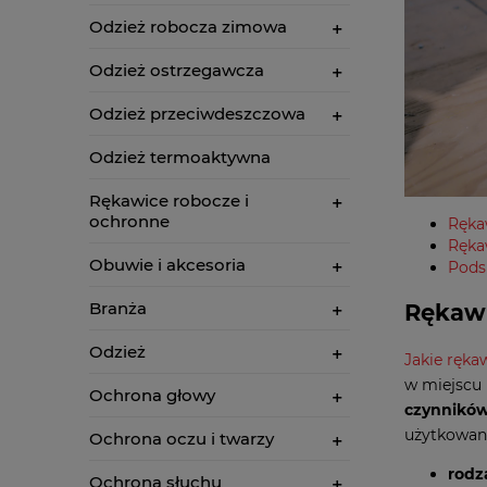
Odzież robocza zimowa
Odzież ostrzegawcza
Odzież przeciwdeszczowa
Odzież termoaktywna
Rękawice robocze i
ochronne
Ręka
Ręka
Obuwie i akcesoria
Pod
Branża
Rękawi
Odzież
Jakie ręka
w miejscu 
Ochrona głowy
czynnikó
użytkowani
Ochrona oczu i twarzy
rodz
Ochrona słuchu