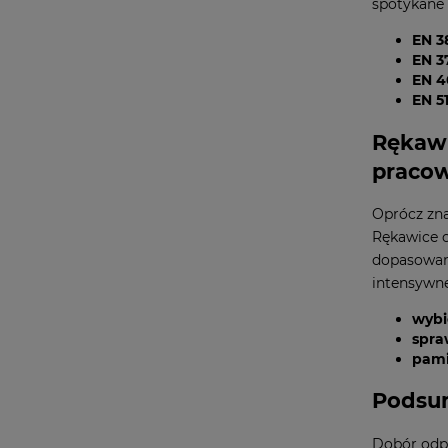
spotykane
EN 3
EN 3
EN 4
EN 51
Rękawi
praco
Oprócz zna
Rękawice o
dopasowani
intensywne
wybi
spra
pami
Podsu
Dobór odpo