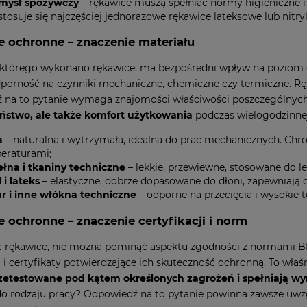
mysł spożywczy
– rękawice muszą spełniać normy higieniczne i
stosuje się najczęściej jednorazowe rękawice lateksowe lub nitry
 ochronne – znaczenie materiału
z którego wykonano rękawice, ma bezpośredni wpływ na poziom 
porność na czynniki mechaniczne, chemiczne czy termiczne. Ręk
 na to pytanie wymaga znajomości właściwości poszczególnych
ństwo, ale także komfort użytkowania
podczas wielogodzinnej
a
– naturalna i wytrzymała, idealna do prac mechanicznych. Chr
eraturami;
łna i tkaniny techniczne
– lekkie, przewiewne, stosowane do 
l i lateks
– elastyczne, dobrze dopasowane do dłoni, zapewniają 
ar i inne włókna techniczne
– odporne na przecięcia i wysokie 
 ochronne – znaczenie certyfikacji i norm
c rękawice, nie można pominąć aspektu zgodności z normami 
 i certyfikaty potwierdzające ich skuteczność ochronną. To właś
rzetestowane pod kątem określonych zagrożeń i spełniają 
do rodzaju pracy? Odpowiedź na to pytanie powinna zawsze uwzg