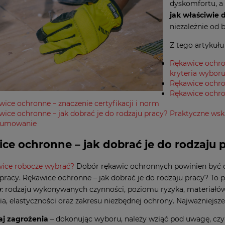
dyskomfortu, a
jak właściwie 
niezależnie od 
Z tego artykułu
Rękawice ochro
kryteria wybor
Rękawice ochro
Rękawice ochro
wice ochronne – znaczenie certyfikacji i norm
wice ochronne – jak dobrać je do rodzaju pracy? Praktyczne ws
sumowanie
ce ochronne – jak dobrać je do rodzaju 
wice robocze wybrać?
Dobór rękawic ochronnych powinien być o
pracy. Rękawice ochronne – jak dobrać je do rodzaju pracy? To p
w
: rodzaju wykonywanych czynności, poziomu ryzyka, materiałów
a, elastyczności oraz zakresu niezbędnej ochrony. Najważniejsze 
aj zagrożenia
– dokonując wyboru, należy wziąć pod uwagę, cz