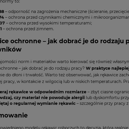
 normy to:
88
– odporność na zagrożenia mechaniczne (ścieranie, przecięcie, 
74
– ochrona przed czynnikami chemicznymi i mikroorganizma
07
– ochrona przed wysokimi temperaturami;
1
– ochrona przed zimnem.
ce ochronne – jak dobrać je do rodzaju
wników
jomości norm i materiałów warto kierować się również własny
chronne – jak dobrać je do rodzaju pracy?
W praktyce najlepiej
e do dłoni i trwałość. Warto też obserwować, jak rękawice zac
j pracy, w kontakcie z wilgocią lub w niskich temperaturach. P
eraj rękawice w odpowiednim rozmiarze
– zbyt ciasne ogranic
wdzaj, czy materiał nie powoduje alergii
lub dyskomfortu przy
ętaj o regularnej wymianie rękawic
– szczególnie przy pracy 
mowanie
wiedniego modelu rękawic roboczych to decyzja, która realnie