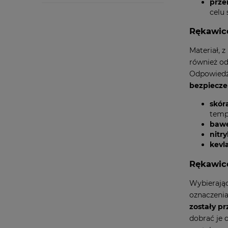
prze
celu 
Rękawice
Materiał, 
również od
Odpowiedź
bezpiecze
skór
temp
bawe
nitry
kevl
Rękawice
Wybierają
oznaczenia
zostały p
dobrać je 