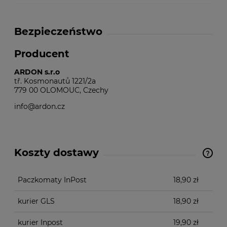
Bezpieczeństwo
Producent
ARDON s.r.o
tř. Kosmonautů 1221/2a
779 00 OLOMOUC, Czechy
info@ardon.cz
Koszty dostawy
Cena nie zawiera ewentualnych kosztów płatności
Paczkomaty InPost
18,90 zł
kurier GLS
18,90 zł
kurier Inpost
19,90 zł