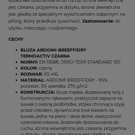
doskonałe dostosowanie do ruchu, strona wewnętrzna
jest czesana, przyjemna w dotyku, strona zewnętrzna
jest gładka ze specjalnym wykończeniem odpornym na
pilling, który przedłuża żywotność.
Zastosowanie:
do
użytku roboczego i codziennego.
CECHY
BLUZA ARDON® BREEFFIDRY
TERMOACTIV CZARNA
NORMY:
EN 13688, OEKO-TEX® STANDARD 100
KOLOR:
czarny
ROZMIAR:
XS-4XL
MATERIAŁ:
ARDON® BREEFFIDRY - 95%
poliester, 5% spendex, 270 g/m2
KONSTRUKCJA:
bluza męska, dopasowany krój z
formowanymi rękawami, praktyczne zapięcie na
suwak z osłoną podbródka, stójka chroniąca szyję
przed chłodem, dynamiczne linie kieszeni na
suwak, jedna na piersi i dwie dolne, elastyczność
czterokierunkowa, doskonałe dostosowanie do
ruchu, strona wewnętrzna jest czesana, przyjemna
w dotyku, strona zewnętrzna jest gładka ze