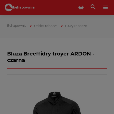
Odzież robocza
Bluzy robocze
Bluza Breeffidry troyer ARDON -
czarna