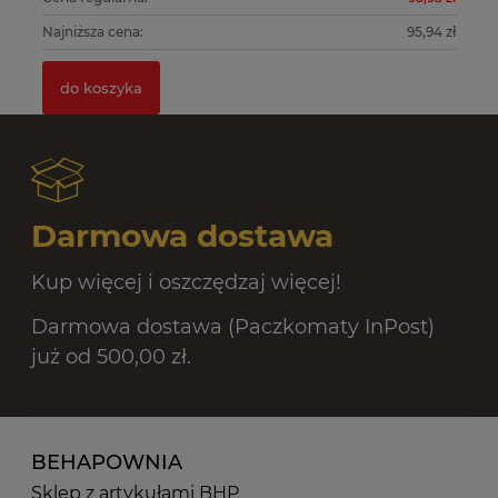
0 zł
Najniższa cena:
95,94 zł
Na
do koszyka
Darmowa dostawa
Kup więcej i oszczędzaj więcej!
Darmowa dostawa (Paczkomaty InPost)
już od 500,00 zł.
BEHAPOWNIA
Sklep z artykułami BHP