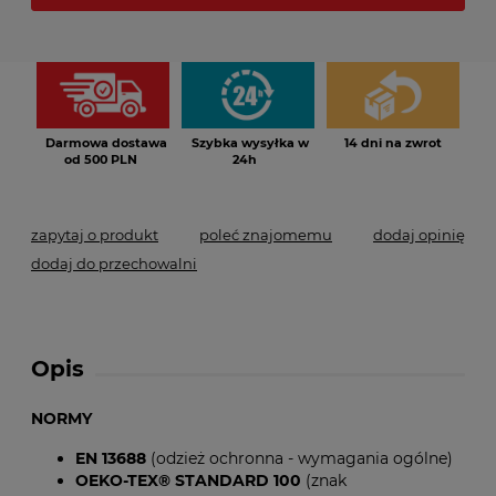
*
- Pole wymagane
Darmowa dostawa
Szybka wysyłka w
14 dni na zwrot
od 500 PLN
24h
zapytaj o produkt
poleć znajomemu
dodaj opinię
dodaj do przechowalni
Opis
NORMY
EN 13688
(odzież ochronna - wymagania ogólne)
OEKO-TEX® STANDARD 100
(znak