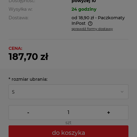
Dostępność:
powyżej 10
Wysyłka w:
24 godziny
Dostawa:
od 18,90 zł
- Paczkomaty
InPost
sprawdź formy dostawy
Cena nie zawiera ewentualnych kosztów płatności
CENA:
187,70 zł
*
rozmiar ubrania:
-
+
szt
do koszyka