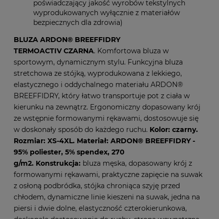
poświadczający jakość wyrobów tekstylnych
wyprodukowanych wyłącznie z materiałów
bezpiecznych dla zdrowia)
BLUZA ARDON® BREEFFIDRY
TERMOACTIV CZARNA
. Komfortowa bluza w
sportowym, dynamicznym stylu. Funkcyjna bluza
stretchowa ze stójką, wyprodukowana z lekkiego,
elastycznego i oddychalnego materiału ARDON®
BREEFFIDRY, który łatwo transportuje pot z ciała w
kierunku na zewnątrz. Ergonomiczny dopasowany krój
ze wstępnie formowanymi rękawami, dostosowuje się
w doskonały sposób do każdego ruchu.
Kolor: czarny.
Rozmiar: XS-4XL. Materiał: ARDON® BREEFFIDRY -
95% poliester, 5% spendex, 270
g/m2.
Konstrukcja:
bluza męska, dopasowany krój z
formowanymi rękawami, praktyczne zapięcie na suwak
z osłoną podbródka, stójka chroniąca szyję przed
chłodem, dynamiczne linie kieszeni na suwak, jedna na
piersi i dwie dolne, elastyczność czterokierunkowa,