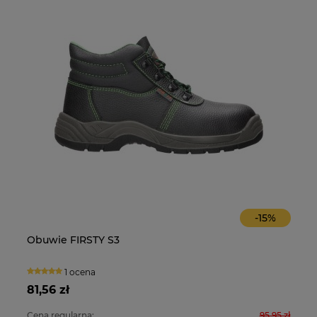
-
15
%
Obuwie FIRSTY S3
O
1 ocena
81,56 zł
10
0 zł
Cena regularna:
95,95 zł
Ce