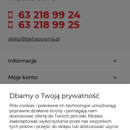
63 218 99 24
63 218 99 25
sklep@behapownia.pl
Informacje
Moje konto
Płatności i dostawa
Dbamy o Twoją prywatność
Pliki cookies i pokrewne im technologie umożliwiają
Wybrane Kategorie
poprawne działanie strony i pomagają nam
dostosować ofertę do Twoich potrzeb. Możesz
zaakceptować wykorzystanie przez nas wszystkich
Wybrane Marki
tych plików i przejść do sklepu lub dostosować użycie