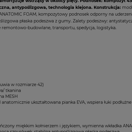
 amortyzuje wstrząsy w okolicy pięty. Podnosek: kompozyt 4
zna, antypoślizgowa, technologia klejona.
Konstrukcja:
mode
 ANATOMIC FOAM, kompozytowy podnosek odporny na uderzenie, 
lizgowa płaska podeszwa z gumy. Zalety podeszwy: antystatyczn
 remontowo-budowlane, transportu, spedycja, logistyka.
buwia w rozmiarze 42)
/ tkanina
ana MESH
tomicznie ukształtowana pianka EVA, wspiera łuki podłużne i 
ończony miękkim kołnierzem i językiem, wymienna wkładka A
ocą sznurówek, stabilna antypoślizgowa płaska podeszwa