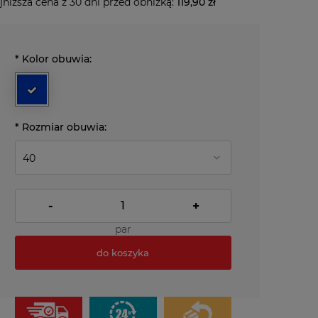
jniższa cena z 30 dni przed obniżką:
119,90 zł
*
Kolor obuwia:
*
Rozmiar obuwia:
-
+
par
do koszyka
*
- Pole wymagane