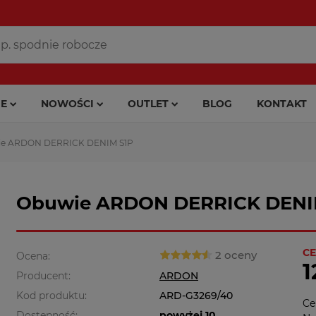
E
NOWOŚCI
OUTLET
BLOG
KONTAKT
e ARDON DERRICK DENIM S1P
Obuwie ARDON DERRICK DENI
CE
2 oceny
Ocena:
1
Producent:
ARDON
Kod produktu:
ARD-G3269/40
Ce
Dostępność:
powyżej 10