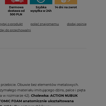
Darmowa
Szybka
14 dni na zwrot
dostawa od
wysyłka w 24h
500 PLN
pytaj o produkt
poleć znajomemu
dodaj opinię
daj do przechowalni
a przebicie. Obuwie bez elementów metalowych.
ymałego materiału imitującego dżins, palce i pięta
a w rozmiarze 42).
Cholewka: ACTION NUBUK
ATOMIC FOAM anatomicznie ukształtowana