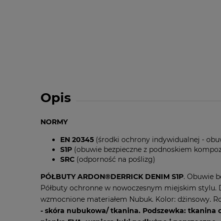
Opis
NORMY
EN 20345
(środki ochrony indywidualnej - obu
S1P
(obuwie bezpieczne z podnoskiem kompoz
SRC
(odporność na poślizg)
PÓŁBUTY ARDON®DERRICK DENIM S1P
. Obuwie b
Półbuty ochronne w nowoczesnym miejskim stylu. De
wzmocnione materiałem Nubuk. Kolor: dżinsowy. Roz
- skóra nubukowa/ tkanina. Podszewka: tkani