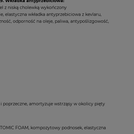
59. Wkładka antyprzebiciowa:
l z niską cholewką wykończony
elastyczna wkładka antyprzebiciowa z kevlaru,
ość, odporność na oleje, paliwa, antypoślizgowość,
poprzeczne, amortyzuje wstrząsy w okolicy pięty
NATOMIC FOAM, kompozytowy podnosek, elastyczna