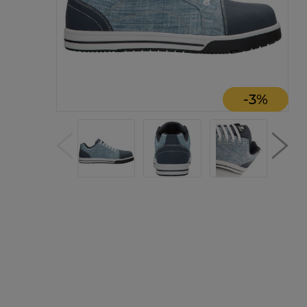
-
3
%