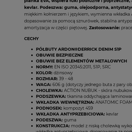
pianka EVA, wspiera łuki podłużne i poprzeczne,
kevlar.
Podeszwa: guma, olejoodporna, antystatyc
miękkim kołnierzem i językiem, wymienna wkładka
dopasowanie za pomocą sznurówek, stabilna antypoś
amortyzacja w części piętowej.
Zastosowanie:
prace
CECHY
PÓŁBUTY ARDON®DERRICK DENIM S1P
OBUWIE BEZPIECZNE
OBUWIE BEZ ELEMENTÓW METALOWYCH
NORMY:
EN ISO 20345:2011, S1P, SRC
KOLOR:
dżinsowy
ROZMIAR:
39 - 48
WAGA:
606 g (dotyczy jednego buta z pary o
CHOLEWKA:
ACTION NUBUK - skóra nubukowa
PODSZEWKA:
tkanina oddychająca laminow
WKŁADKA WEWNĘTRZNA:
ANATOMIC FOAM ana
PODNOSEK:
kompozyt 459
WKŁADKA ANTYPRZEBICIOWA:
kevlar
PODESZWA:
guma
KONSTRUKCJA:
model z niską cholewką wyk
wkładka antyprzebiciowa, dopasowanie za pom