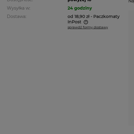
Na
Wysyłka w:
24 godziny
Dostawa:
od 18,90 zł
- Paczkomaty
InPost
sprawdź formy dostawy
Cena nie zawiera ewentualnych
kosztów płatności