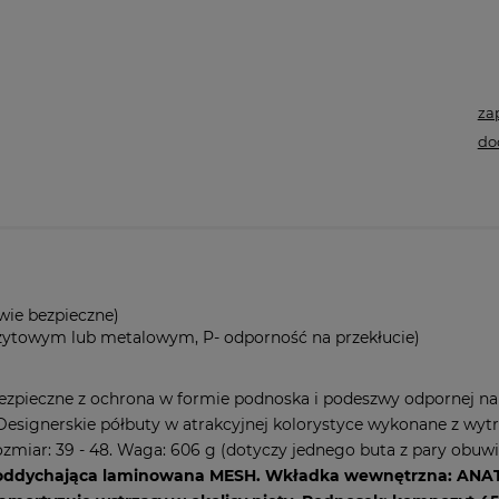
za
do
wie bezpieczne)
ytowym lub metalowym, P- odporność na przekłucie)
ezpieczne z ochrona w formie podnoska i podeszwy odpornej n
signerskie półbuty w atrakcyjnej kolorystyce wykonane z wytrz
miar: 39 - 48. Waga: 606 g (dotyczy jednego buta z pary obuwi
na oddychająca laminowana MESH. Wkładka wewnętrzna: AN