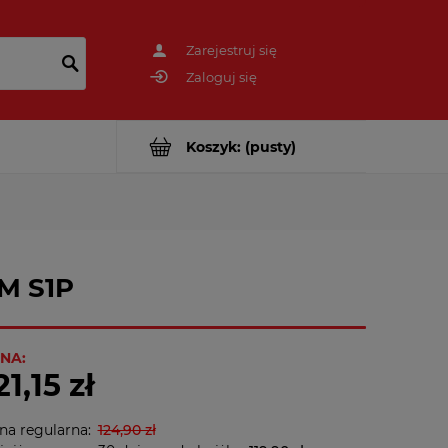
Zarejestruj się
Zaloguj się
Koszyk:
(pusty)
M S1P
NA:
21,15 zł
na regularna:
124,90 zł