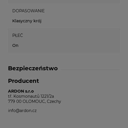
DOPASOWANIE
Klasyczny krój
PŁEĆ
On
Bezpieczeństwo
Producent
ARDON s.r.o
tř. Kosmonautů 1221/2a
779 00 OLOMOUC, Czechy
info@ardon.cz