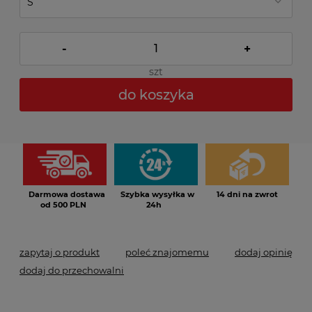
-
+
szt
do koszyka
*
- Pole wymagane
Darmowa dostawa
Szybka wysyłka w
14 dni na zwrot
od 500 PLN
24h
zapytaj o produkt
poleć znajomemu
dodaj opinię
dodaj do przechowalni