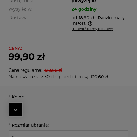
Dostępność:
powyżej 10
Wysyłka w:
24 godziny
Dostawa:
od 18,90 zł
- Paczkomaty
InPost
sprawdź formy dostawy
Cena nie zawiera ewentualnych kosztów płatności
CENA:
99,90 zł
Cena regularna:
120,60 zł
Najniższa cena z 30 dni przed obniżką:
120,60 zł
*
Kolor:
*
Rozmiar ubrania: