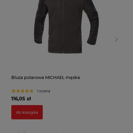
Bluza polarowa MICHAEL męska
Bl
1 ocena
116,05 zł
11
do koszyka