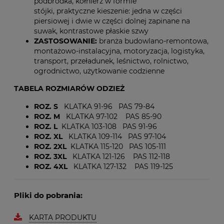
podbródka, kołnierz w formie
stójki, praktyczne kieszenie: jedna w części
piersiowej i dwie w części dolnej zapinane na
suwak, kontrastowe płaskie szwy
ZASTOSOWANIE:
branża budowlano-remontowa,
montażowo-instalacyjna, motoryzacja, logistyka,
transport, przeładunek, leśnictwo, rolnictwo,
ogrodnictwo, użytkowanie codzienne
TABELA ROZMIARÓW ODZIEŻ
ROZ. S
KLATKA 91-96 PAS 79-84
ROZ. M
KLATKA 97-102 PAS 85-90
ROZ. L
KLATKA 103-108 PAS 91-96
ROZ. XL
KLATKA 109-114 PAS 97-104
ROZ. 2XL
KLATKA 115-120 PAS 105-111
ROZ. 3XL
KLATKA 121-126 PAS 112-118
ROZ. 4XL
KLATKA 127-132 PAS 119-125
Pliki do pobrania:
KARTA PRODUKTU