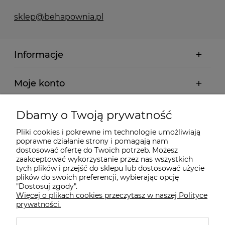
sklep@behapownia.pl
Informacje
Moje konto
Płatności i dostawa
Dbamy o Twoją prywatność
Pliki cookies i pokrewne im technologie umożliwiają
Wybrane Kategorie
poprawne działanie strony i pomagają nam
dostosować ofertę do Twoich potrzeb. Możesz
zaakceptować wykorzystanie przez nas wszystkich
tych plików i przejść do sklepu lub dostosować użycie
Wybrane Marki
plików do swoich preferencji, wybierając opcję
"Dostosuj zgody".
Więcej o plikach cookies przeczytasz w naszej Polityce
Wiedza o BHP
prywatności.