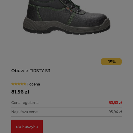
-
15
%
Obuwie FIRSTY S3
O
1 ocena
81,56 zł
10
0 zł
Cena regularna:
95,95 zł
Ce
0 zł
Najniższa cena:
95,94 zł
Na
do koszyka