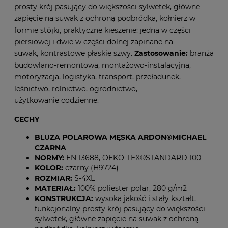
prosty krój pasujący do większości sylwetek, główne
zapięcie na suwak z ochroną podbródka, kołnierz w
formie stójki, praktyczne kieszenie: jedna w części
piersiowej i dwie w części dolnej zapinane na
suwak, kontrastowe płaskie szwy.
Zastosowanie:
branża
budowlano-remontowa, montażowo-instalacyjna,
motoryzacja, logistyka, transport, przeładunek,
leśnictwo, rolnictwo, ogrodnictwo,
użytkowanie codzienne.
CECHY
BLUZA POLAROWA MĘSKA ARDON®MICHAEL
CZARNA
NORMY:
EN 13688, OEKO-TEX®STANDARD 100
KOLOR:
czarny (H9724)
ROZMIAR:
S-4XL
MATERIAŁ:
100% poliester polar, 280 g/m2
KONSTRUKCJA:
wysoka jakość i stały kształt,
funkcjonalny prosty krój pasujący do większości
sylwetek, główne zapięcie na suwak z ochroną