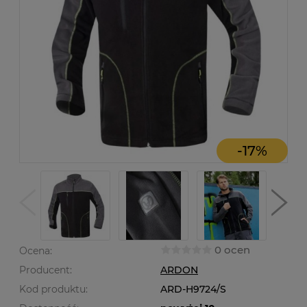
-
17
%
0 ocen
Ocena:
Producent:
ARDON
Kod produktu:
ARD-H9724/S