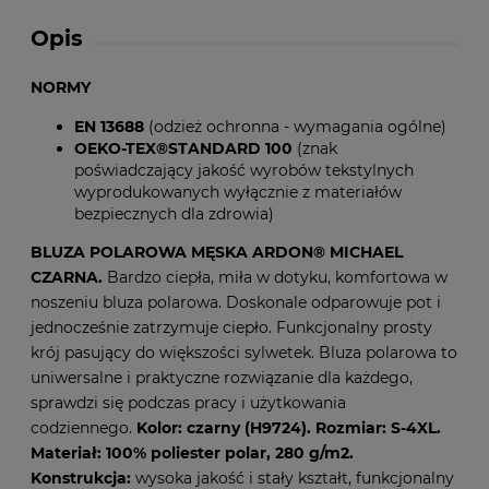
Opis
NORMY
EN 13688
(odzież ochronna - wymagania ogólne)
OEKO-TEX®STANDARD 100
(znak
poświadczający jakość wyrobów tekstylnych
wyprodukowanych wyłącznie z materiałów
bezpiecznych dla zdrowia)
BLUZA POLAROWA MĘSKA ARDON® MICHAEL
CZARNA.
Bardzo ciepła, miła w dotyku, komfortowa w
noszeniu bluza polarowa. Doskonale odparowuje pot i
jednocześnie zatrzymuje ciepło. Funkcjonalny prosty
krój pasujący do większości sylwetek. Bluza polarowa to
uniwersalne i praktyczne rozwiązanie dla każdego,
sprawdzi się podczas pracy i użytkowania
codziennego.
Kolor: czarny (H9724). Rozmiar: S-4XL.
Materiał: 100% poliester polar, 280 g/m2.
Konstrukcja:
wysoka jakość i stały kształt, funkcjonalny