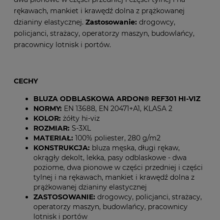
rękawach, mankiet i krawędź dolna z prążkowanej
dzianiny elastycznej.
Zastosowanie:
drogowcy,
policjanci, strażacy, operatorzy maszyn, budowlańcy,
pracownicy lotnisk i portów.
CECHY
BLUZA ODBLASKOWA ARDON® REF301 HI-VIZ
NORMY:
EN 13688,
EN 20471+A1, KLASA 2
KOLOR:
żółty hi-viz
ROZMIAR:
S-3XL
MATERIAŁ:
100% poliester, 280 g/m2
KONSTRUKCJA:
bluza męska, długi rękaw,
okrągły dekolt, lekka, pasy odblaskowe - dwa
poziome, dwa pionowe w części przedniej i części
tylnej i na rękawach, mankiet i krawędź dolna z
prążkowanej dzianiny elastycznej
ZASTOSOWANIE:
drogowcy, policjanci, strażacy,
operatorzy maszyn, budowlańcy, pracownicy
lotnisk i portów