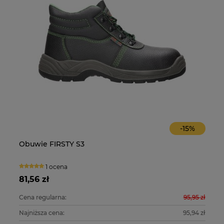
-
15
%
Obuwie FIRSTY S3
O
1 ocena
81,56 zł
10
0 zł
Cena regularna:
95,95 zł
Ce
0 zł
Najniższa cena:
95,94 zł
Na