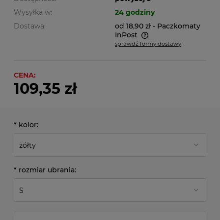
Wysyłka w:
24 godziny
Dostawa:
od 18,90 zł
- Paczkomaty
InPost
sprawdź formy dostawy
Cena nie zawiera ewentualnych kosztów płatności
CENA:
109,35 zł
*
kolor:
*
rozmiar ubrania: