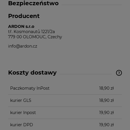
Bezpieczeństwo
Producent
ARDON s.r.o
tř. Kosmonautů 1221/2a
779 00 OLOMOUC, Czechy
info@ardon.cz
Koszty dostawy
Cena nie zawiera ewentualnych kosztów płatności
Paczkomaty InPost
18,90 zł
kurier GLS
18,90 zł
kurier Inpost
19,90 zł
kurier DPD
19,90 zł