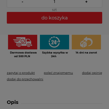
-
+
szt
do koszyka
*
- Pole wymagane
Darmowa dostawa
Szybka wysyłka w
14 dni na zwrot
od 500 PLN
24h
zapytaj o produkt
poleć znajomemu
dodaj opinię
dodaj do przechowalni
Opis