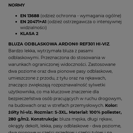
NORMY
EN 13688
(odzież ochronna - wymagania ogólne)
EN 20471+A1
(odzież ostrzegawcza o intensywnej
widzialności)
KLASA 2
BLUZA ODBLASKOWA ARDON® REF301 HI-VIZ
.
Bardzo lekka, wytrzymała bluza z pasami
odblaskowymi. Przeznaczona do stosowania w
warunkach ograniczonej widoczności. Zastosowane
dwa poziome oraz dwa pionowe pasy odblaskowe,
umieszczone z przodu, z tyłu oraz na rękawach,
znacząco zwiększają rozpoznawalność sylwetki
użytkownika, co ma kluczowe znaczenie dla
bezpieczeństwa osób pracujących w ruchu drogowym,
na budowach oraz w strefach przemysłowych.
Kolor:
żółty hi-viz. Rozmiar: S-3XL. Materiał: 100% poliester,
280 g/m2.
Konstrukcja:
bluza męska, długi rękaw,
okrągły dekolt, lekka, pasy odblaskowe - dwa poziome,
dwa pionowe w części przedniej i części tylnej i na