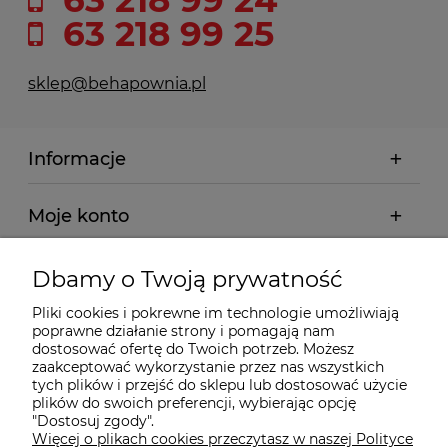
63 218 99 25
sklep@behapownia.pl
Informacje
Moje konto
Płatności i dostawa
Dbamy o Twoją prywatność
Pliki cookies i pokrewne im technologie umożliwiają
Wybrane Kategorie
poprawne działanie strony i pomagają nam
dostosować ofertę do Twoich potrzeb. Możesz
zaakceptować wykorzystanie przez nas wszystkich
Wybrane Marki
tych plików i przejść do sklepu lub dostosować użycie
plików do swoich preferencji, wybierając opcję
"Dostosuj zgody".
Więcej o plikach cookies przeczytasz w naszej Polityce
Wiedza o BHP