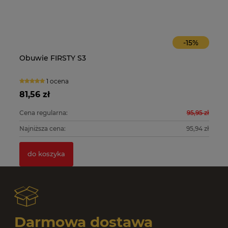
-
15
%
Obuwie FIRSTY S3
O
1 ocena
81,56 zł
10
0 zł
Cena regularna:
95,95 zł
Ce
0 zł
Najniższa cena:
95,94 zł
Na
do koszyka
Darmowa dostawa