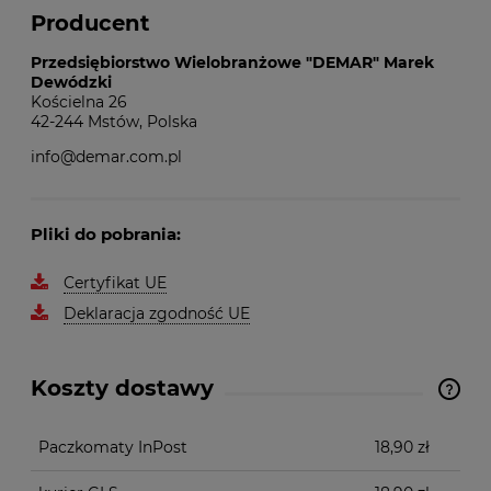
Producent
Przedsiębiorstwo Wielobranżowe "DEMAR" Marek
Dewódzki
Kościelna 26
42-244 Mstów, Polska
info@demar.com.pl
Pliki do pobrania:
Certyfikat UE
Deklaracja zgodność UE
Koszty dostawy
Cena nie zawiera ewentualnych kosztów płatności
Paczkomaty InPost
18,90 zł