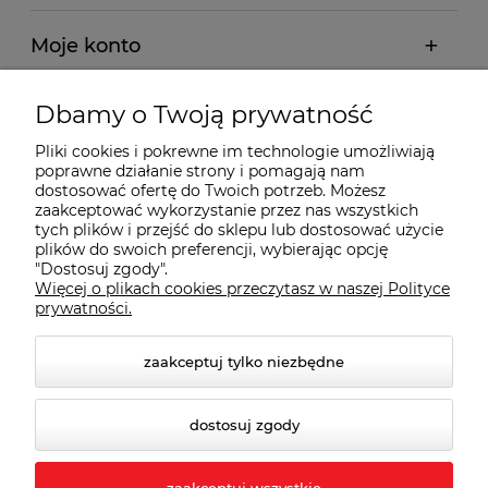
Moje konto
Płatności i dostawa
Dbamy o Twoją prywatność
Pliki cookies i pokrewne im technologie umożliwiają
Wybrane Kategorie
poprawne działanie strony i pomagają nam
dostosować ofertę do Twoich potrzeb. Możesz
zaakceptować wykorzystanie przez nas wszystkich
tych plików i przejść do sklepu lub dostosować użycie
Wybrane Marki
plików do swoich preferencji, wybierając opcję
"Dostosuj zgody".
Więcej o plikach cookies przeczytasz w naszej Polityce
Wiedza o BHP
prywatności.
zaakceptuj tylko niezbędne
dostosuj zgody
zaakceptuj wszystkie