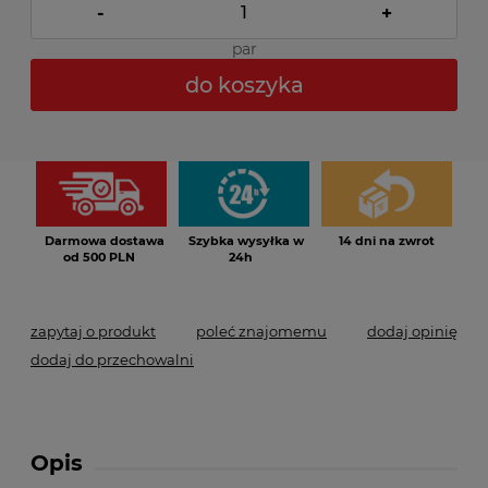
-
+
par
do koszyka
*
- Pole wymagane
Darmowa dostawa
Szybka wysyłka w
14 dni na zwrot
od 500 PLN
24h
zapytaj o produkt
poleć znajomemu
dodaj opinię
dodaj do przechowalni
Opis