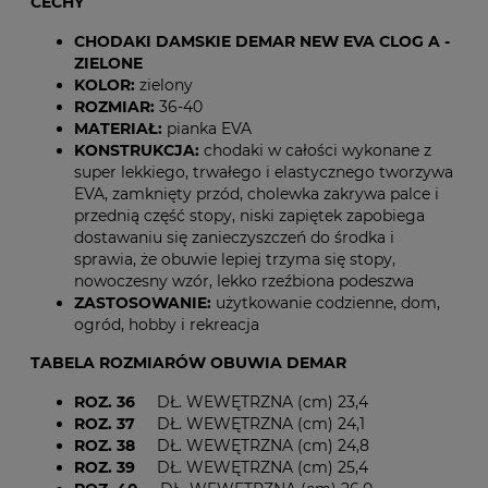
CECHY
CHODAKI DAMSKIE DEMAR NEW EVA CLOG A -
ZIELONE
KOLOR:
zielony
ROZMIAR:
36-40
MATERIAŁ:
pianka EVA
KONSTRUKCJA:
chodaki w całości wykonane z
super lekkiego, trwałego i elastycznego tworzywa
EVA, zamknięty przód, cholewka zakrywa palce i
przednią część stopy, niski zapiętek zapobiega
dostawaniu się zanieczyszczeń do środka i
sprawia, że obuwie lepiej trzyma się stopy,
nowoczesny wzór, lekko rzeźbiona podeszwa
ZASTOSOWANIE:
użytkowanie codzienne, dom,
ogród, hobby i rekreacja
TABELA ROZMIARÓW OBUWIA DEMAR
ROZ. 36
DŁ. WEWĘTRZNA (cm) 23,4
ROZ. 37
DŁ. WEWĘTRZNA (cm) 24,1
ROZ. 38
DŁ. WEWĘTRZNA (cm) 24,8
ROZ. 39
DŁ. WEWĘTRZNA (cm) 25,4