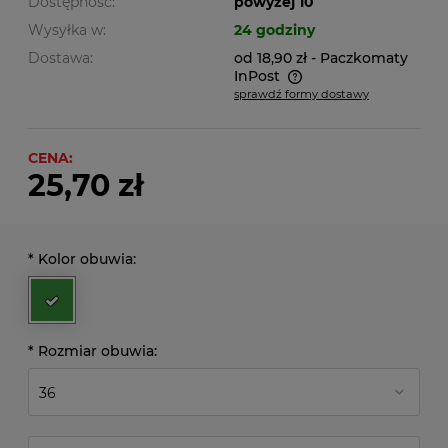
Dostępność:
powyżej 10
Wysyłka w:
24 godziny
Dostawa:
od 18,90 zł
- Paczkomaty
InPost
sprawdź formy dostawy
Cena nie zawiera ewentualnych kosztów płatności
CENA:
25,70 zł
*
Kolor obuwia:
*
Rozmiar obuwia: