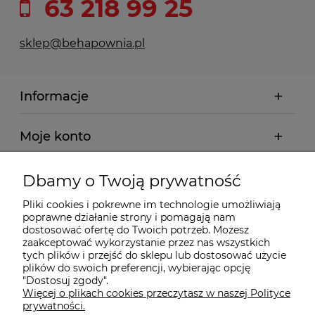
63 218 99 25
sklep@behapownia.pl
Informacje
Moje konto
Płatności i dostawa
Dbamy o Twoją prywatność
Pliki cookies i pokrewne im technologie umożliwiają
Wybrane Kategorie
poprawne działanie strony i pomagają nam
dostosować ofertę do Twoich potrzeb. Możesz
zaakceptować wykorzystanie przez nas wszystkich
tych plików i przejść do sklepu lub dostosować użycie
Wybrane Marki
plików do swoich preferencji, wybierając opcję
"Dostosuj zgody".
Więcej o plikach cookies przeczytasz w naszej Polityce
Wiedza o BHP
prywatności.