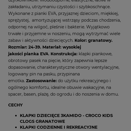
użytkowników. Wodoodporne, elastyczne, łatwe w
zakładaniu, utrzymaniu czystości i szybkoschnące.
Wykonane z pianki EVA, przyjaznej dzieciom, miękkiej,
sprężystej, amortyzującej wstrząsy podczas chodzenia,
odpornej na wilgoć, pleśnie i bakterie. Wyjątkowo
trwałe i przyjemne w noszeniu, mogą wytrzymać wiele
zabaw i aktywności dziecięcych.
Kolor: granatowy.
Rozmiar: 24-39.
Materiał: wysokiej
jakości pianka EVA
.
Konstrukcja:
klapki piankowe,
obrotowy pasek na pięcie, który zapewnia lepsze
dopasowanie, charakterystyczne otwory wentylacyjne,
logowany pin na pasku, przypinana
emotka.
Zastosowanie:
do użytku rekreacyjnego i
ogólnego komfortu, idealne obuwie wakacyjne, na
spacer, basen, plażę, do ogrodu i do noszenia w domu.
CECHY
KLAPKI DZIECIĘCE 3KAMIDO - CROCO KIDS
CLOGS GRANATOWE
KLAPKI CODZIENNE I REKREACYJNE