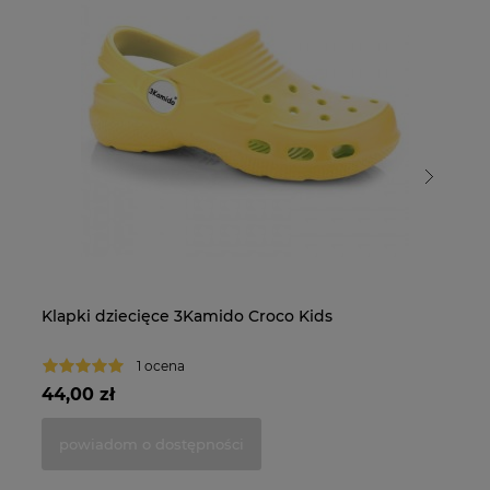
Klapki dziecięce 3Kamido Croco Kids
Kl
1 ocena
44,00 zł
44
powiadom o dostępności