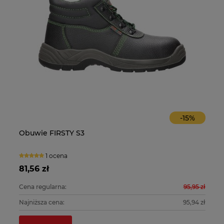
-
15
%
Obuwie FIRSTY S3
O
1 ocena
81,56 zł
10
0 zł
Cena regularna:
95,95 zł
Ce
0 zł
Najniższa cena:
95,94 zł
Na