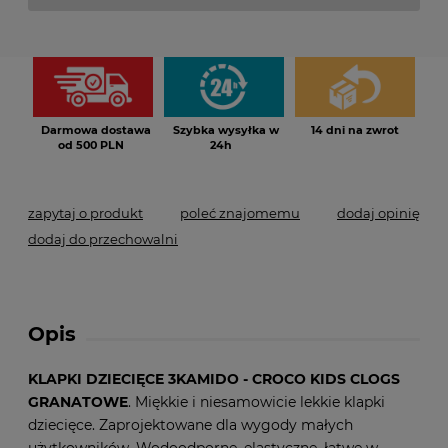
*
- Pole wymagane
Darmowa dostawa
Szybka wysyłka w
14 dni na zwrot
od 500 PLN
24h
zapytaj o produkt
poleć znajomemu
dodaj opinię
dodaj do przechowalni
Opis
KLAPKI DZIECIĘCE 3KAMIDO - CROCO KIDS CLOGS
GRANATOWE
. Miękkie i niesamowicie lekkie klapki
dziecięce. Zaprojektowane dla wygody małych