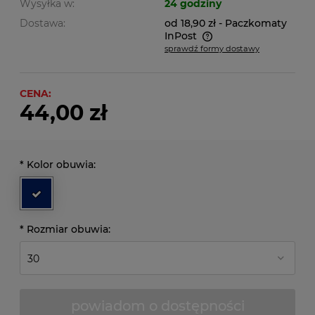
Wysyłka w:
24 godziny
Dostawa:
od 18,90 zł
- Paczkomaty
InPost
sprawdź formy dostawy
Cena nie zawiera ewentualnych kosztów płatności
CENA:
44,00 zł
*
Kolor obuwia:
*
Rozmiar obuwia:
powiadom o dostępności