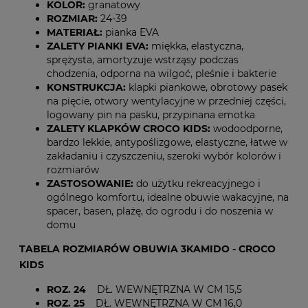
KOLOR:
granatowy
ROZMIAR:
24-39
MATERIAŁ:
pianka EVA
ZALETY PIANKI EVA:
miękka, elastyczna,
sprężysta, amortyzuje wstrząsy podczas
chodzenia, odporna na wilgoć, pleśnie i bakterie
KONSTRUKCJA:
klapki piankowe, obrotowy pasek
na pięcie, otwory wentylacyjne w przedniej części,
logowany pin na pasku, przypinana emotka
ZALETY KLAPKÓW CROCO KIDS:
wodoodporne,
bardzo lekkie, antypoślizgowe, elastyczne, łatwe w
zakładaniu i czyszczeniu, szeroki wybór kolorów i
rozmiarów
ZASTOSOWANIE:
do użytku rekreacyjnego i
ogólnego komfortu, idealne obuwie wakacyjne, na
spacer, basen, plażę, do ogrodu i do noszenia w
domu
TABELA ROZMIARÓW OBUWIA 3KAMIDO - CROCO
KIDS
ROZ. 24
DŁ. WEWNĘTRZNA W CM 15,5
ROZ. 25
DŁ. WEWNĘTRZNA W CM
16,0