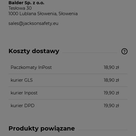
Balder Sp. z o.o.
Tesłowa 30
1000 Lublana Słowenia, Słowenia
sales@jacksonsafety.eu
Koszty dostawy
Cena nie zawiera ewentualnych kosztów płatności
Paczkomaty InPost
18,90 zł
kurier GLS
18,90 zł
kurier Inpost
19,90 zł
kurier DPD
19,90 zł
Produkty powiązane