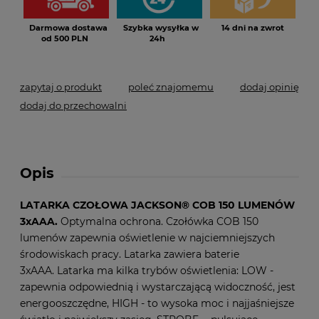
Darmowa dostawa
Szybka wysyłka w
14 dni na zwrot
od 500 PLN
24h
zapytaj o produkt
poleć znajomemu
dodaj opinię
dodaj do przechowalni
Opis
LATARKA CZOŁOWA JACKSON® COB 150 LUMENÓW
3xAAA.
Optymalna ochrona. Czołówka COB 150
lumenów zapewnia oświetlenie w najciemniejszych
środowiskach pracy. Latarka zawiera baterie
3xAAA. Latarka ma kilka trybów oświetlenia: LOW -
zapewnia odpowiednią i wystarczającą widoczność, jest
energooszczędne, HIGH - to wysoka moc i najjaśniejsze