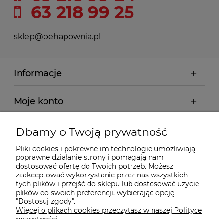
63 218 99 25
sklep@behapownia.pl
Informacje
Moje konto
Płatności i dostawa
Dbamy o Twoją prywatność
Pliki cookies i pokrewne im technologie umożliwiają
Wybrane Kategorie
poprawne działanie strony i pomagają nam
dostosować ofertę do Twoich potrzeb. Możesz
zaakceptować wykorzystanie przez nas wszystkich
tych plików i przejść do sklepu lub dostosować użycie
Wybrane Marki
plików do swoich preferencji, wybierając opcję
"Dostosuj zgody".
Więcej o plikach cookies przeczytasz w naszej Polityce
Wiedza o BHP