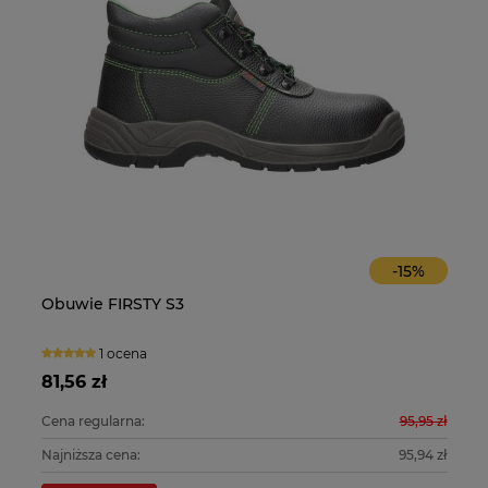
-
15
%
Obuwie FIRSTY S3
O
1 ocena
81,56 zł
10
0 zł
Cena regularna:
95,95 zł
Ce
0 zł
Najniższa cena:
95,94 zł
Na