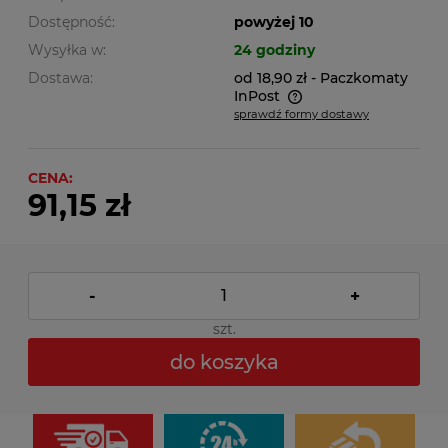
Dostępność:
powyżej 10
Wysyłka w:
24 godziny
Dostawa:
od 18,90 zł
- Paczkomaty
InPost
sprawdź formy dostawy
Cena nie zawiera ewentualnych kosztów płatności
CENA:
91,15 zł
-
+
szt.
do koszyka