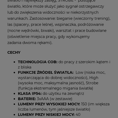
światło i największy zasięg, STROBE - pulsujące
światło, które może służyć jako sygnał ostrzegawczy
lub do zwiększenia widoczności w niekorzystnych
warunkach. Zastosowanie: bieganie (wieczorny trening),
las (spacery, prace leśne), wspinaczka, podróżowanie
(nocne wędrówki, biwaki), warsztat i prace budowlane
(oświetlenie miejsca pracy, gdy wykonujemy
zadania dwoma rękami).
CECHY
TECHNOLOGIA COB:
do pracy z szerokim kątem i
z bliska
FUNKCJE ŹRÓDEŁ ŚWIATŁA:
Low (niska moc,
wystarczająca do dobrej widoczności), High
(wysoka moc, maksymalna jasność), Strobe
(funkcja ekstremalnego migania światła)
KLASA IP54:
do użytku na zewnątrz
BATERIE:
3xAAA (w zestawie)
LUMENY PRZY WYSOKIEJ MOCY:
150 (im większa
liczba lumenów, tym jaśniejsze światło)
LUMENY PRZY NISKIEJ MOCY:
40