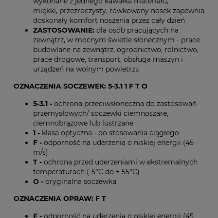
wykonane z jednego kawałka materiału,
miękki, przezroczysty, rowkowany nosek zapewnia
doskonały komfort noszenia przez cały dzień
ZASTOSOWANIE:
dla osób pracujących na
zewnątrz, w mocnym świetle słonecznym - prace
budowlane na zewnątrz, ogrodnictwo, rolnictwo,
prace drogowe, transport, obsługa maszyn i
urządzeń na wolnym powietrzu
OZNACZENIA SOCZEWEK: 5-3.1 1 F T O
5-3.1 -
ochrona przeciwsłoneczna do zastosowań
przemysłowych/ soczewki ciemnoszare,
ciemnobrązowe lub lustrzane
1 -
klasa optyczna - do stosowania ciągłego
F -
odporność na uderzenia o niskiej energii (45
m/s)
T -
ochrona przed uderzeniami w ekstremalnych
temperaturach (-5°C do + 55°C)
O -
oryginalna soczewka
OZNACZENIA OPRAW: F T
F -
odporność na uderzenia o niskiej energii (45