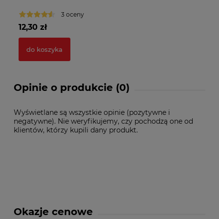
3 oceny
12,30 zł
41
do koszyka
Opinie o produkcie (0)
Wyświetlane są wszystkie opinie (pozytywne i
negatywne). Nie weryfikujemy, czy pochodzą one od
klientów, którzy kupili dany produkt.
Okazje cenowe