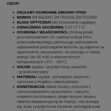
CECHY
OKULARY OCHRONNE ARDON® V7100
NORMY:
EN 166:2001, EN 170:2002, EN 172:2000
KLASA OPTYCZNA1
(do stosowania ciągłego)
OZNACZENIA SOCZEWEK:
5-3.1 1 F T O
OCHRONA I WŁAŚCIWOŚCI:
chronią przed
promieniowaniem UV i pełnią funkcję filtra
przeciwsłonecznego, zachowując jednocześnie
odpowiednie postrzeganie kolorów, są odporne na
zaparowanie, zarysowania i na wstrząsy o niskiej
energii (do 45 m/s) w ekstremalnych
temperaturach (-5°C - +55°C)
KOLOR:
szybka - przydymiona, zauszniki
- granatowo-szary
MATERIAŁ:
szybka - poliwęglan, zauszniki -
nylonowe z miękkim zakończeniem
KONSTRUKCJA:
lekkie okulary ochronne z
ciemnoniebieskimi zausznikami i szarymi,
miękkimi końcówkami, dzięki którym okulary
idealnie dopasowują się do twarzy i nie zsuwają
się, duże, przydymione soczewki poliwęglanowe,