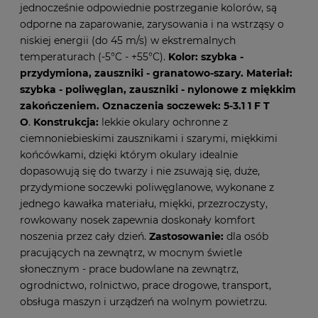
jednocześnie odpowiednie postrzeganie kolorów, są
odporne na zaparowanie, zarysowania i na wstrząsy o
niskiej energii (do 45 m/s) w ekstremalnych
temperaturach (-5°C - +55°C).
Kolor: szybka -
przydymiona, zauszniki - granatowo-szary. Materiał:
szybka - poliwęglan, zauszniki - nylonowe z miękkim
zakończeniem. Oznaczenia soczewek: 5-3.1 1 F T
O
.
Konstrukcja:
lekkie okulary ochronne z
ciemnoniebieskimi zausznikami i szarymi, miękkimi
końcówkami, dzięki którym okulary idealnie
dopasowują się do twarzy i nie zsuwają się, duże,
przydymione soczewki poliwęglanowe, wykonane z
jednego kawałka materiału, miękki, przezroczysty,
rowkowany nosek zapewnia doskonały komfort
noszenia przez cały dzień.
Zastosowanie:
dla osób
pracujących na zewnątrz, w mocnym świetle
słonecznym - prace budowlane na zewnątrz,
ogrodnictwo, rolnictwo, prace drogowe, transport,
obsługa maszyn i urządzeń na wolnym powietrzu.