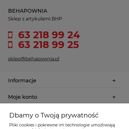
BEHAPOWNIA
Sklep z artykułami BHP
63 218 99 24
63 218 99 25
sklep@behapownia.pl
Informacje
Moje konto
Płatności i dostawa
Dbamy o Twoją prywatność
Pliki cookies i pokrewne im technologie umożliwiają