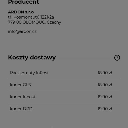
Producent
ARDON s.r.o
tř. Kosmonautů 1221/2a
779 00 OLOMOUC, Czechy
info@ardon.cz
Koszty dostawy
Cena nie zawiera ewentualnych kosztów płatności
Paczkomaty InPost
18,90 zł
kurier GLS
18,90 zł
kurier Inpost
19,90 zł
kurier DPD
19,90 zł