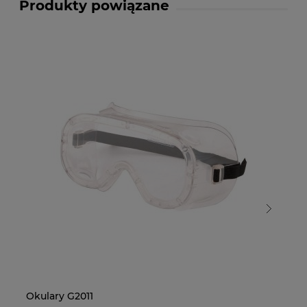
Produkty powiązane
Okulary G2011
Ok