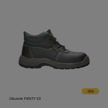
-
15
%
Obuwie FIRSTY S3
O