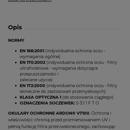
Opis
NORMY
EN 166:2001
(indywidualna ochrona oczu -
wymagania ogólne)
EN 170:2002
(indywidualna ochrona oczu - filtry
ultrafioletowe - wymagania dotyczące
przepuszczalności i
zalecane użycie)
EN 172:2000
(indywidualna ochrona oczu - filtry
słoneczne do zastosowań przemysłowych)
KLASA OPTYCZNA 1
(do stosowania ciągłego)
OZNACZENIA SOCZEWEK:
5-3.1 1 F T O
OKULARY OCHRONNE ARDON® V7100
. Ochrona i
właściwości: chronią przed promieniowaniem UV i
pełnią funkcję filtra przeciwsłonecznego, zachowując