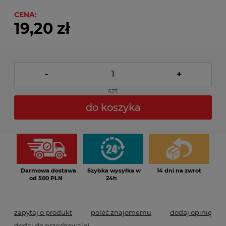
CENA:
19,20 zł
-
+
szt
do koszyka
Darmowa dostawa
Szybka wysyłka w
14 dni na zwrot
od 500 PLN
24h
zapytaj o produkt
poleć znajomemu
dodaj opinię
dodaj do przechowalni