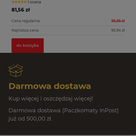
1 ocena
81,56 zł
10
0 zł
Cena regularna:
95,95 zł
Ce
0 zł
Najniższa cena:
95,94 zł
Na
do koszyka
Darmowa dostawa
Kup więcej i oszczędzaj więcej!
Darmowa dostawa (Paczkomaty InPost)
już od 500,00 zł.