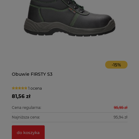
-
15
%
Obuwie FIRSTY S3
O
1 ocena
81,56 zł
10
0 zł
Cena regularna:
95,95 zł
Ce
0 zł
Najniższa cena:
95,94 zł
Na
do koszyka