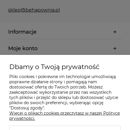
sklep@behapownia.pl
Informacje
Moje konto
Płatności i dostawa
Dbamy o Twoją prywatność
Pliki cookies i pokrewne im technologie umożliwiają
Wybrane Kategorie
poprawne działanie strony i pomagają nam
dostosować ofertę do Twoich potrzeb. Możesz
zaakceptować wykorzystanie przez nas wszystkich
tych plików i przejść do sklepu lub dostosować użycie
Wybrane Marki
plików do swoich preferencji, wybierając opcję
"Dostosuj zgody".
Więcej o plikach cookies przeczytasz w naszej Polityce
Wiedza o BHP
prywatności.