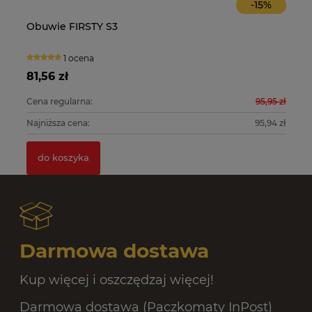
-
15
%
Obuwie FIRSTY S3
O
1 ocena
81,56 zł
10
0 zł
Cena regularna:
95,95 zł
Ce
0 zł
Najniższa cena:
95,94 zł
Na
do koszyka
Darmowa dostawa
Kup więcej i oszczędzaj więcej!
Darmowa dostawa (Paczkomaty InPost)