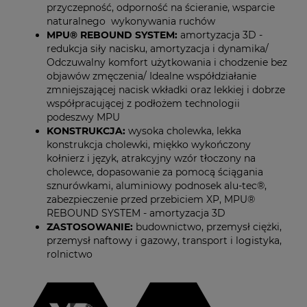
przyczepność, odporność na ścieranie, wsparcie
naturalnego wykonywania ruchów
MPU® REBOUND SYSTEM:
amortyzacja 3D -
redukcja siły nacisku, amortyzacja i dynamika/
Odczuwalny komfort użytkowania i chodzenie bez
objawów zmęczenia/ Idealne współdziałanie
zmniejszającej nacisk wkładki oraz lekkiej i dobrze
współpracującej z podłożem technologii
podeszwy MPU
KONSTRUKCJA:
wysoka cholewka, lekka
konstrukcja cholewki, miękko wykończony
kołnierz i język, atrakcyjny wzór tłoczony na
cholewce, dopasowanie za pomocą ściągania
sznurówkami, aluminiowy podnosek alu-tec®,
zabezpieczenie przed przebiciem XP, MPU®
REBOUND SYSTEM - amortyzacja 3D
ZASTOSOWANIE:
budownictwo, przemysł ciężki,
przemysł naftowy i gazowy, transport i logistyka,
rolnictwo