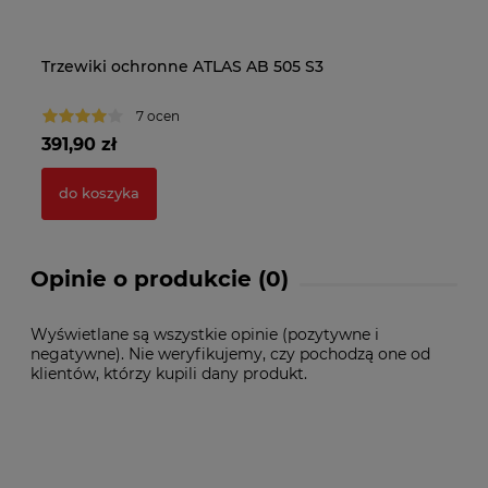
Trzewiki ochronne ATLAS AB 505 S3
Tr
7 ocen
391,90 zł
52
do koszyka
Opinie o produkcie (0)
Wyświetlane są wszystkie opinie (pozytywne i
negatywne). Nie weryfikujemy, czy pochodzą one od
klientów, którzy kupili dany produkt.