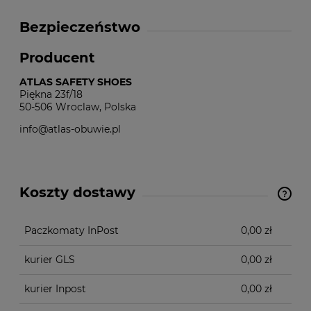
Bezpieczeństwo
Producent
ATLAS SAFETY SHOES
Piękna 23f/18
50-506 Wroclaw, Polska
info@atlas-obuwie.pl
Koszty dostawy
Cena nie zawiera ewentualnych kosztów płatności
Paczkomaty InPost
0,00 zł
kurier GLS
0,00 zł
kurier Inpost
0,00 zł