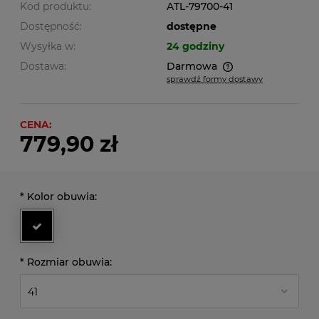
Kod produktu:
ATL-79700-41
Dostępność:
dostępne
Wysyłka w:
24 godziny
Dostawa:
Darmowa
sprawdź formy dostawy
Cena nie zawiera ewentualnych kosztów płatności
CENA:
779,90 zł
*
Kolor obuwia:
*
Rozmiar obuwia: