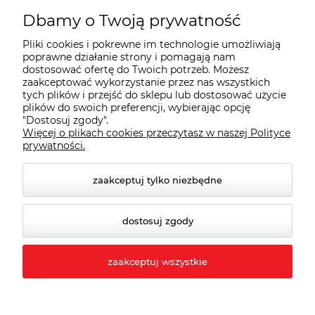
Płatności i dostawa
Dbamy o Twoją prywatność
Pliki cookies i pokrewne im technologie umożliwiają
Wybrane Kategorie
poprawne działanie strony i pomagają nam
dostosować ofertę do Twoich potrzeb. Możesz
zaakceptować wykorzystanie przez nas wszystkich
tych plików i przejść do sklepu lub dostosować użycie
Wybrane Marki
plików do swoich preferencji, wybierając opcję
"Dostosuj zgody".
Więcej o plikach cookies przeczytasz w naszej Polityce
Wiedza o BHP
prywatności.
zaakceptuj tylko niezbędne
dostosuj zgody
zaakceptuj wszystkie
© 2026 behapownia.pl. Wszelkie prawa zastrzeżone.
Styl graficzny ShopGadget.pl
Sklep internetowy
Shoper.pl