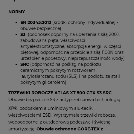
NORMY
EN 20345:2012
(środki ochrony indywidualnej -
obuwie bezpieczne)
S3
(podnosek odporny na uderzenia z siłą 200J,
zabudowana pięta, właściwości
antyelektrostatyczne, absorpcja energii w części
piętowej, odporność na przebicie z siłą 1100N oraz
urzeźbienie podeszwy, nieprzepuszczalność wody)
SRC
(odporność na poślizg na podłożu
ceramicznym pokrytym roztworem
laurylosiarczanu sodu (SLS) i na podłożu ze stali
pokrytym glicerolem)
TRZEWIKI ROBOCZE ATLAS XT 500 GTX S3 SRC
.
Obuwie bezpieczne S3 z antyprzebiciową technologią
XP®,
podoskiem aluminiowym alu-tec®,
właściwościami ESD. Wytrzymałe trzewiki robocze,
wodoodporne, z outdoorową podeszwą i świetną
amortyzacją.
Obuwie ochronne GORE-TEX z