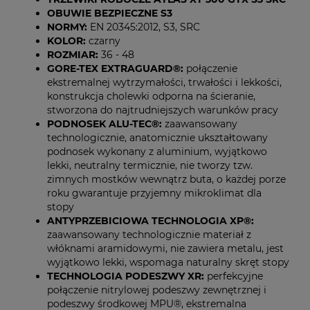
OBUWIE BEZPIECZNE S3
NORMY:
EN 20345:2012, S3, SRC
KOLOR:
czarny
ROZMIAR:
36 - 48
GORE-TEX EXTRAGUARD®:
połączenie
ekstremalnej wytrzymałości, trwałości i lekkości,
konstrukcja cholewki odporna na ścieranie,
stworzona do najtrudniejszych warunków pracy
PODNOSEK ALU-TEC®:
zaawansowany
technologicznie, anatomicznie ukształtowany
podnosek wykonany z aluminium, wyjątkowo
lekki, neutralny termicznie, nie tworzy tzw.
zimnych mostków wewnątrz buta, o każdej porze
roku gwarantuje przyjemny mikroklimat dla
stopy
ANTYPRZEBICIOWA TECHNOLOGIA XP®:
zaawansowany technologicznie materiał z
włóknami aramidowymi, nie zawiera metalu, jest
wyjątkowo lekki, wspomaga naturalny skręt stopy
TECHNOLOGIA PODESZWY XR:
perfekcyjne
połączenie nitrylowej podeszwy zewnętrznej i
podeszwy środkowej MPU®, ekstremalna