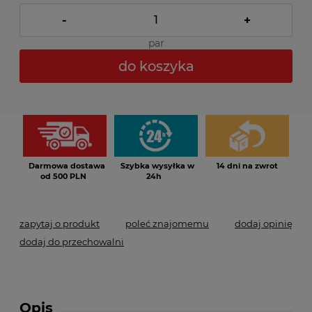
-
+
par
do koszyka
*
- Pole wymagane
Darmowa dostawa
Szybka wysyłka w
14 dni na zwrot
od 500 PLN
24h
zapytaj o produkt
poleć znajomemu
dodaj opinię
dodaj do przechowalni
Opis