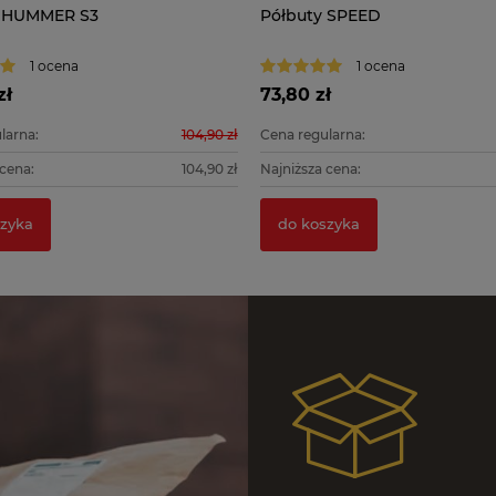
 HUMMER S3
Półbuty SPEED
1 ocena
1 ocena
zł
73,80 zł
larna:
104,90 zł
Cena regularna:
 cena:
104,90 zł
Najniższa cena:
zyka
do koszyka