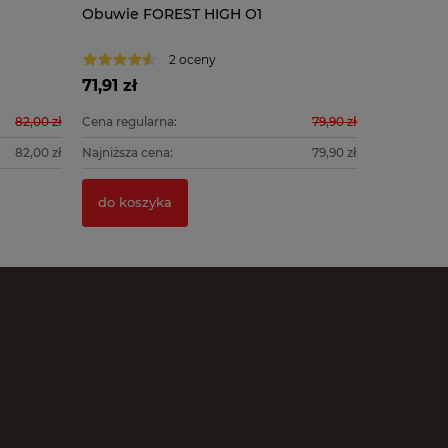
Obuwie FOREST HIGH O1
Półbuty 
2 oceny
71,91 zł
79,11 zł
82,00 zł
Cena regularna:
79,90 zł
Cena regula
82,00 zł
Najniższa cena:
79,90 zł
Najniższa c
do koszyka
do kosz