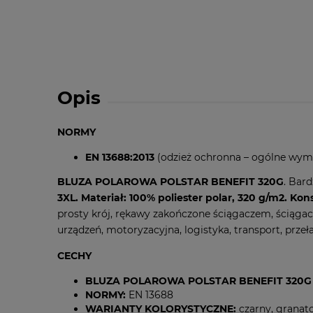
Opis
NORMY
EN 13688:2013
(odzież ochronna – ogólne wym
BLUZA POLAROWA POLSTAR BENEFIT 320G
. Bar
3XL. Materiał:
100% poliester polar, 320 g/m2.
Kons
prosty krój, rękawy zakończone ściągaczem, ściąga
urządzeń, motoryzacyjna, logistyka, transport, przeł
CECHY
BLUZA POLAROWA POLSTAR BENEFIT 320G
NORMY:
EN 13688
WARIANTY KOLORYSTYCZNE:
czarny, granat