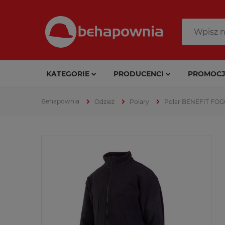
KATEGORIE
PRODUCENCI
PROMOCJ
Odzież
Polary
Polar BENEFIT FOG