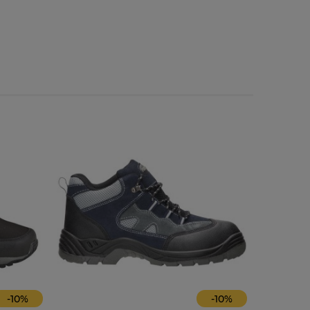
-
10
%
-
10
%