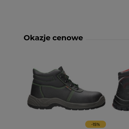
Okazje cenowe
-
14
%
-
15
%