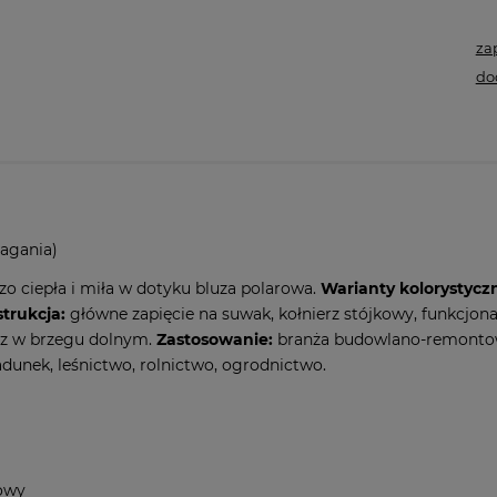
za
do
agania)
dzo ciepła i miła w dotyku bluza polarowa.
Warianty kolorystyczn
trukcja:
główne zapięcie na suwak, kołnierz stójkowy, funkcjona
cz w brzegu dolnym.
Zastosowanie:
branża budowlano-remontow
adunek, leśnictwo, rolnictwo, ogrodnictwo.
owy