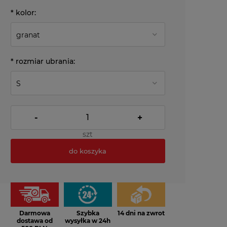
*
kolor:
*
rozmiar ubrania:
-
+
szt
do koszyka
*
- Pole wymagane
Darmowa
Szybka
14 dni na zwrot
dostawa od
wysyłka w 24h