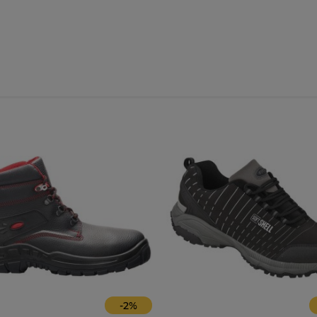
-
2
%