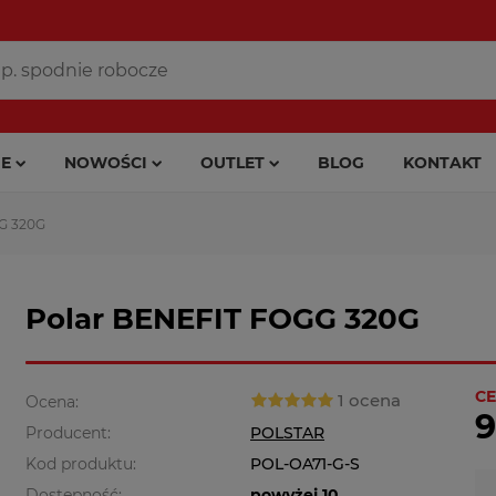
E
NOWOŚCI
OUTLET
BLOG
KONTAKT
G 320G
Polar BENEFIT FOGG 320G
CE
1 ocena
Ocena:
9
Producent:
POLSTAR
Kod produktu:
POL-OA71-G-S
Dostępność:
powyżej 10