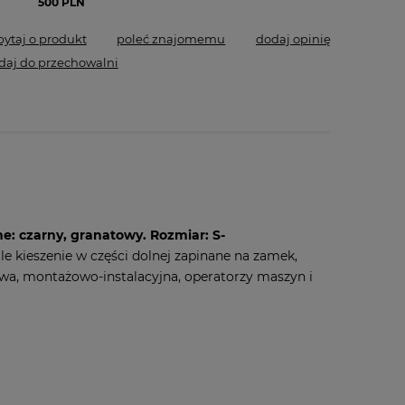
500 PLN
pytaj o produkt
poleć znajomemu
dodaj opinię
daj do przechowalni
e: czarny, granatowy. Rozmiar: S-
le kieszenie w części dolnej zapinane na zamek,
a, montażowo-instalacyjna, operatorzy maszyn i