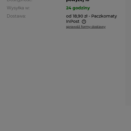
Wysyłka w:
24 godziny
Dostawa:
od 18,90 zł
- Paczkomaty
InPost
sprawdź formy dostawy
Cena nie zawiera ewentualnych
kosztów płatności