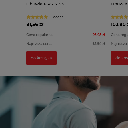
O
Obuwie FIRSTY S3
Obuwie
1 ocena
81,56 zł
102,80 
139,90 zł
Cena regularna:
95,95 zł
Cena regu
139,90 zł
Najniższa cena:
95,94 zł
Najniższa
do koszyka
do kos