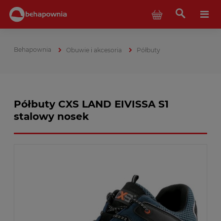
Obuwie i akcesoria
Półbuty
Półbuty CXS LAND EIVISSA S1
stalowy nosek