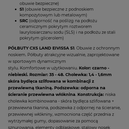
obuwie bezpieczne)
S1
(obuwie bezpieczne z podnoskiem
kompozytowym lub metalowym)
SRC
(odporność na poślizg na podłożu
ceramicznym pokrytym roztworem
laurylosiarczanu sodu (SLS) i na podłożu ze stali
pokrytym glicerolem)
PÓŁBUTY CXS LAND EIVISSA S1
. Obuwie z ochronnym
noskiem. Półbuty atrakcyjne wizualnie, zaprojektowane
w sportowym dynamicznym
stylu. Komfortowe w użytkowaniu.
Kolor: czarno -
niebieski. Rozmiar: 35 - 48.
Cholewka: 1,4 - 1,6mm
skóra bydlęca szlifowana w kombinacji z
przewiewną tkaniną. Podszewka: odporna na
ścieranie przewiewna włóknina
.
Konstrukcja:
niska
cholewka kombinowana - skóra bydlęca szlifowana +
przewiewna tkanina, podszewka z odpornej na ścieranie,
przewiewnej włókniny, wzmocniona część przednia z
wytrzymałej gumy, dopasowanie za pomocą
sznurowania, elementy odblaskowe, stalowy nosek