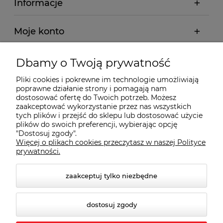
Informacje
Moje konto
Płatności i dostawa
Dbamy o Twoją prywatność
Pliki cookies i pokrewne im technologie umożliwiają
Wybrane Kategorie
poprawne działanie strony i pomagają nam
dostosować ofertę do Twoich potrzeb. Możesz
zaakceptować wykorzystanie przez nas wszystkich
Wybrane Marki
tych plików i przejść do sklepu lub dostosować użycie
plików do swoich preferencji, wybierając opcję
"Dostosuj zgody".
Więcej o plikach cookies przeczytasz w naszej Polityce
Wiedza o BHP
prywatności.
zaakceptuj tylko niezbędne
dostosuj zgody