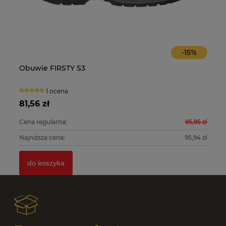
-
15
%
Obuwie FIRSTY S3
O
1 ocena
81,56 zł
10
0 zł
Cena regularna:
95,95 zł
Ce
0 zł
Najniższa cena:
95,94 zł
Na
do koszyka