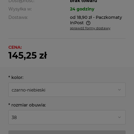
Dostępność:
brak towaru
Wysyłka w:
24 godziny
Dostawa:
od 18,90 zł
- Paczkomaty
InPost
sprawdź formy dostawy
Cena nie zawiera ewentualnych kosztów płatności
CENA:
145,25 zł
*
kolor:
*
rozmiar obuwia: