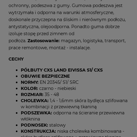
ochronny, podeszwa z gumy. Gumowa podeszwa jest
wytrzymała i odporna na warunki atmosferyczne,
doskonale przyczepna na śliskim i nierównym podłożu,
antystatyczna, olejoodporna. Ponadto guma dobrze
izoluje stopę przed zimnem od
podłoża.
Zastosowanie:
magazyn, logistyka, transport,
prace remontowe, montaż - instalacje.
CECHY
PÓŁBUTY CXS LAND EIVISSA S1/ CXS
OBUWIE BEZPIECZNE
NORMY:
EN 20345/ S1/ SRC
KOLOR:
czarno - niebieski
ROZMIAR:
35 - 48
CHOLEWKA:
1,4 - 1,6mm skóra bydlęca szlifowana
w kombinacji z przewiewną tkaniną
PODSZEWKA:
odporna na ścieranie przewiewna
włóknina
PODNOSEK:
stalowy
KONSTRUKCJA:
niska cholewka kombinowana -