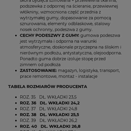
skóra bydlęca szlifowana + przewiewna tkanina,
podszewka z odpornej na ścieranie, przewiewnej
włókniny, wzmocniona część przednia z
wytrzymałej gumy, dopasowanie za pomocą
sznurowania, elementy odblaskowe, stalowy
nosek ochronny, podeszwa z gumy.
CECHY PODESZWY Z GUMY:
gumowa podeszwa
jest wytrzymała i odporna na warunki
atmosferyczne, doskonale przyczepna na śliskim i
nierównym podłożu, antystatyczna, olejoodporna.
Ponadto guma dobrze izoluje stopę przed
zimnem od podłoża
ZASTOSOWANIE:
magazyn, logistyka, transport,
prace remontowe, montaż - instalacje
TABELA ROZMIARÓW PRODUCENTA
ROZ. 35 DŁ. WKŁADKI 23,5
ROZ. 36 DŁ. WKŁADKI 24,2
ROZ. 37 DŁ. WKŁADKI 24,8
ROZ. 38 DŁ. WKŁADKI 25,5
ROZ. 39 DŁ. WKŁADKI 26,2
ROZ. 40 DŁ. WKŁADKI 26,8