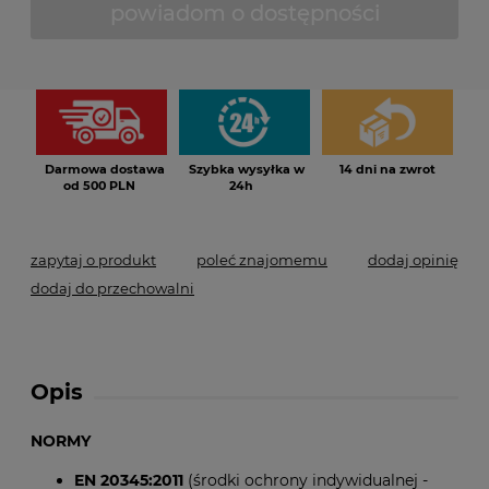
powiadom o dostępności
*
- Pole wymagane
Darmowa dostawa
Szybka wysyłka w
14 dni na zwrot
od 500 PLN
24h
zapytaj o produkt
poleć znajomemu
dodaj opinię
dodaj do przechowalni
Opis
NORMY
EN 20345:2011
(środki ochrony indywidualnej -