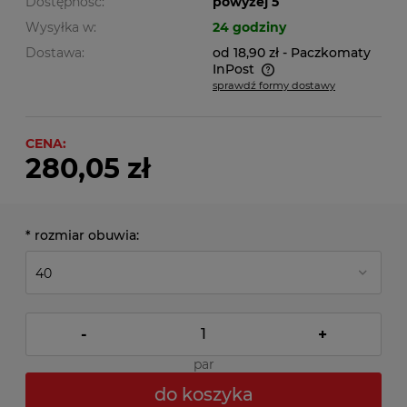
Dostępność:
powyżej 5
Wysyłka w:
24 godziny
Dostawa:
od 18,90 zł
- Paczkomaty
InPost
sprawdź formy dostawy
Cena nie zawiera ewentualnych kosztów płatności
CENA:
280,05 zł
*
rozmiar obuwia:
-
+
par
do koszyka