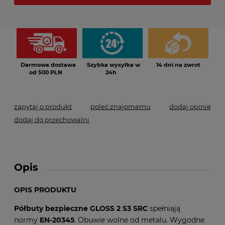
*
- Pole wymagane
Darmowa dostawa
Szybka wysyłka w
14 dni na zwrot
od 500 PLN
24h
zapytaj o produkt
poleć znajomemu
dodaj opinię
dodaj do przechowalni
Opis
OPIS PRODUKTU
Półbuty bezpieczne GLOSS 2 S3 SRC
spełniają
normy
EN-20345
. Obuwie wolne od metalu. Wygodne