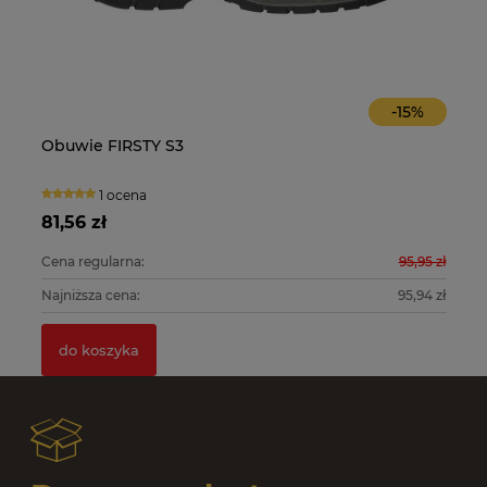
-
15
%
Obuwie FIRSTY S3
O
1 ocena
81,56 zł
10
0 zł
Cena regularna:
95,95 zł
Ce
0 zł
Najniższa cena:
95,94 zł
Na
do koszyka