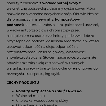
półbuty z cholewką
z wodoodpornej skóry
z
wewnętrzną podszewką z dzianiny dystansowej, która
pozwala na swobodne oddychanie stóp. Obuwie idealne
dla pracujących na zewnątrz:
kompozytowy
podnosek
skutecznie zabezpiecza palce przed urazami,
wkładka antyprzebiciowa chroni stopy przed
nastąpieniem na ostre przedmioty, podeszwa dobrze
przyczepna do podłoża, doskonała amortyzacja w części
piętowej, odporność na oleje, odporność na
przepuszczalność i absorpcję wody, właściwości
antyelektrostatyczne. Słowem zadaniowe, wytrzymałe
obuwie z szeroką skalą zastosowań w trudnych
warunkach pracy w branży budowlano-remontowej, do
przemysłu, transportu, logistyki.
CECHY PRODUKTU
Półbuty bezpieczne S3 SRC/ EN-20345
Wolne od metalu
Cholewka wodoodpornej skóry
Oddychająca podszewka