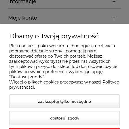
Informacje
Moje konto
Płatności i dostawa
Dbamy o Twoją prywatność
Pliki cookies i pokrewne im technologie umożliwiają
Wybrane Kategorie
poprawne działanie strony i pomagają nam
dostosować ofertę do Twoich potrzeb. Możesz
zaakceptować wykorzystanie przez nas wszystkich
Wybrane Marki
tych plików i przejść do sklepu lub dostosować użycie
plików do swoich preferencji, wybierając opcję
"Dostosuj zgody".
Więcej o plikach cookies przeczytasz w naszej Polityce
Wiedza o BHP
prywatności.
zaakceptuj tylko niezbędne
dostosuj zgody