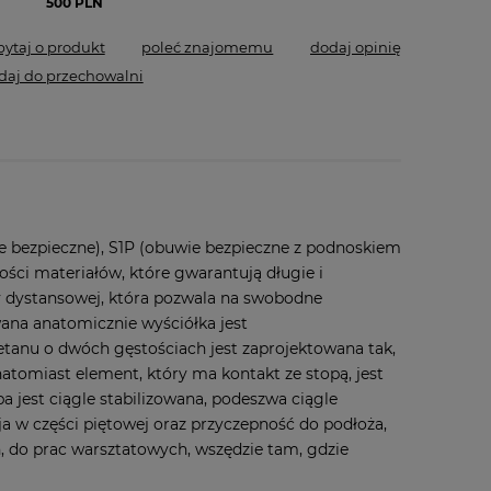
500 PLN
pytaj o produkt
poleć znajomemu
dodaj opinię
daj do przechowalni
ie bezpieczne), S1P (obuwie bezpieczne z podnoskiem
ci materiałów, które gwarantują długie i
 dystansowej, która pozwala na swobodne
ana anatomicznie wyściółka jest
tanu o dwóch gęstościach jest zaprojektowana tak,
tomiast element, który ma kontakt ze stopą, jest
a jest ciągle stabilizowana, podeszwa ciągle
 w części piętowej oraz przyczepność do podłoża,
, do prac warsztatowych, wszędzie tam, gdzie