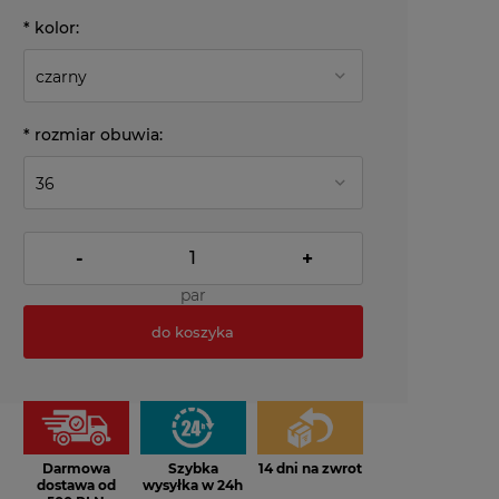
*
kolor:
*
rozmiar obuwia:
-
+
par
do koszyka
*
- Pole wymagane
Darmowa
Szybka
14 dni na zwrot
dostawa od
wysyłka w 24h