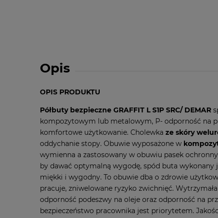
Opis
OPIS PRODUKTU
Półbuty bezpieczne GRAFFIT L S1P SRC/ DEMAR
s
kompozytowym lub metalowym, P- odporność na przek
komfortowe użytkowanie. Cholewka
ze skóry welur
oddychanie stopy. Obuwie wyposażone w
kompozy
wymienna a zastosowany w obuwiu pasek ochronny el
by dawać optymalną wygodę, spód buta wykonany jes
miękki i wygodny. To obuwie dba o zdrowie użytkowni
pracuje, zniwelowane ryzyko zwichnięć. Wytrzymała
odporność podeszwy na oleje oraz odporność na prz
bezpieczeństwo pracownika jest priorytetem. Jakoś