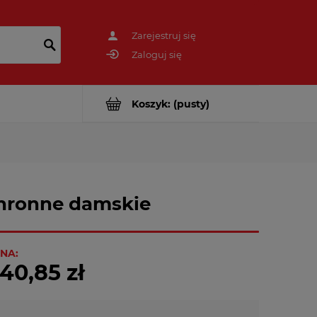
Zarejestruj się
Zaloguj się
Koszyk:
(pusty)
chronne damskie
NA:
40,85 zł