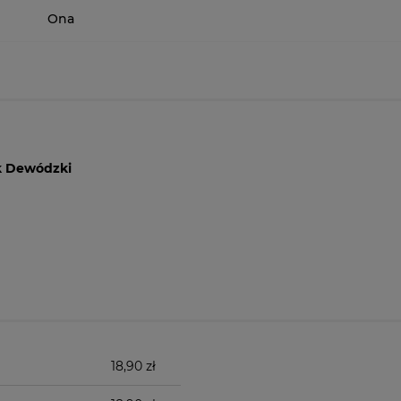
Ona
k Dewódzki
18,90 zł