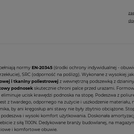
za
do
pełniają normy
EN-20345
(środki ochrony indywidualnej - obuw
łucie), SRC (odporność na poślizg). Wykonane z wysokiej jakoś
owej i tkaniny poliestrowej
z wewnętrzną podszewką z dzianiny
towy podnosek
skutecznie chroni palce przed urazami. Formow
iminuje ucisk krawędzi podnoska na stopę. Podeszwa z poliure
t z twardego, odpornego na zużycie i uszkodzenie materiału, na
ka, by ani kręgosłup ani stawy nie były zbytnio obciążone. Stop
 podeszwa i wysoki komfort użytkowania. Doskonała amortyzacja
ebicie z siłą 1100N. Dedykowane branży budowlanej, na magazyn
ciowe i komfortowe obuwie.