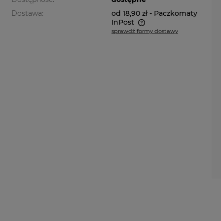
Dostawa:
od 18,90 zł
- Paczkomaty
InPost
sprawdź formy dostawy
Cena nie zawiera ewentualnych
kosztów płatności