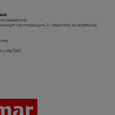
EMAR
wie bezpieczne)
ytowym lub metalowym, P- odporność na przekłucie)
rowej
z siłą 200J