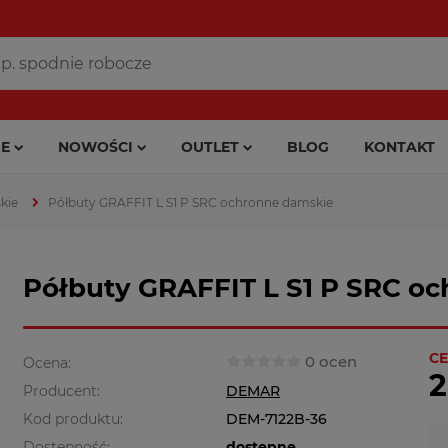
E
NOWOŚCI
OUTLET
BLOG
KONTAKT
kie
Półbuty GRAFFIT L S1 P SRC ochronne damskie
Półbuty GRAFFIT L S1 P SRC o
CE
0 ocen
Ocena:
2
Producent:
DEMAR
Kod produktu:
DEM-7122B-36
Dostępność:
dostępne