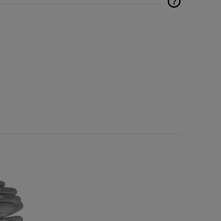
Cena nie zawiera ewentualnych
kosztów płatności