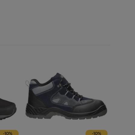
-
10
%
-
10
%