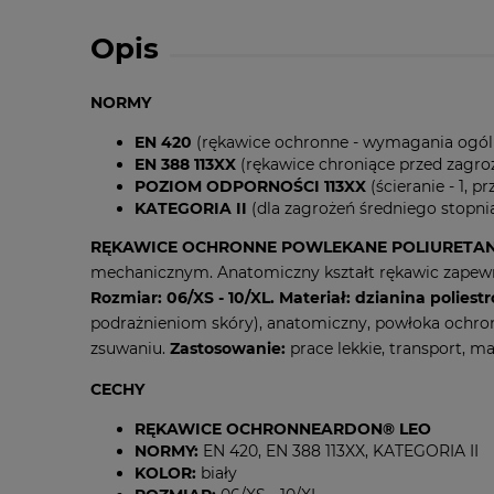
Opis
NORMY
EN 420
(rękawice ochronne - wymagania ogól
EN 388 113XX
(rękawice chroniące przed zagr
POZIOM ODPORNOŚCI 113XX
(ścieranie - 1, pr
KATEGORIA II
(dla zagrożeń średniego stopni
RĘKAWICE OCHRONNE POWLEKANE POLIURETA
mechanicznym. Anatomiczny kształt rękawic zapewn
Rozmiar: 06/XS - 10/XL. Materiał: dzianina poliest
podrażnieniom skóry), anatomiczny, powłoka ochron
zsuwaniu.
Zastosowanie:
prace lekkie, transport, 
CECHY
RĘKAWICE OCHRONNEARDON® LEO
NORMY:
EN 420, EN 388 113XX, KATEGORIA II
KOLOR:
biały