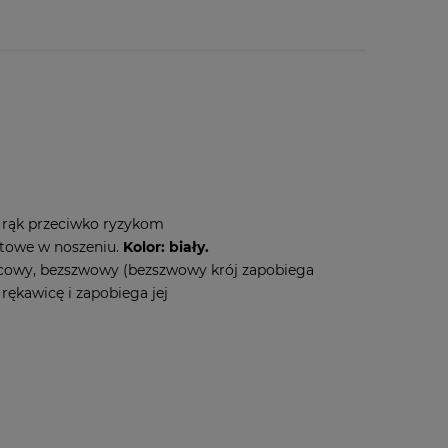
 rąk przeciwko ryzykom
rtowe w noszeniu.
Kolor: biały.
cowy, bezszwowy (bezszwowy krój zapobiega
ękawicę i zapobiega jej