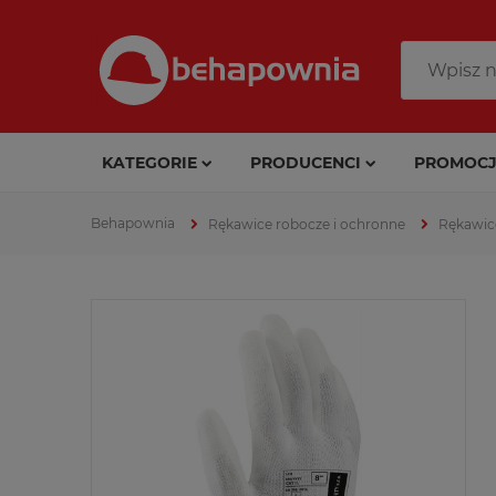
KATEGORIE
PRODUCENCI
PROMOCJ
Rękawice robocze i ochronne
Rękawic