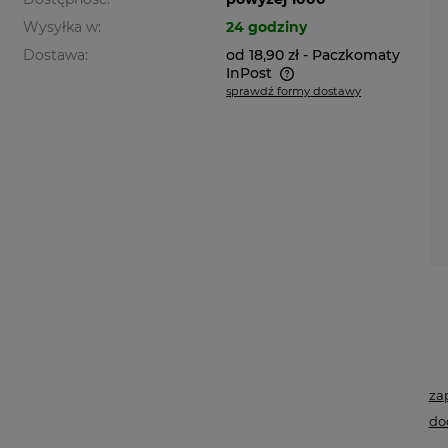
Wysyłka w:
24 godziny
Dostawa:
od 18,90 zł
- Paczkomaty
InPost
sprawdź formy dostawy
Cena nie zawiera ewentualnych
kosztów płatności
za
do