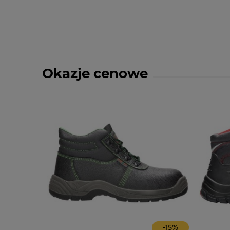
Okazje cenowe
-
14
%
-
15
%