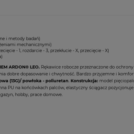
ne i metody badań)
ożeniami mechanicznymi)
zecięcie - 1, rozdarcie - 3, przekłucie - X, przecięcie - X)
a)
NEM ARDON® LEO.
Rękawice robocze przeznaczone do ochrony
ia dobre dopasowanie i chwytność. Bardzo przyjemne i komfo
rowa (13G)/ powłoka - poliuretan
.
Konstrukcja:
model pięciopal
na PU na końcówkach palców, elastyczny ściągacz pozycjonuje r
magazyn, hobby, prace domowe.