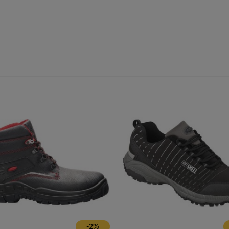
-
2
%