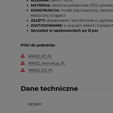
ROZMIAR:
06/XS - 10/XL
MATERIAŁ:
dzianina poliestrowa (13G), powłok
KONSTRUKCJA:
model pięciopalcowy, bezszw
elastyczny ściągacz
ZALETY:
dopasowane i komfortowe w użytkow
ZASTOSOWANIE:
w pracach lekkich, transpo
Sprzedaż w opakowaniach po 12 par
Pliki do pobrania:
A9002_KT_PL
A9002_instrukcja_PL
A9002_DZ_PL
Dane techniczne
NORMY