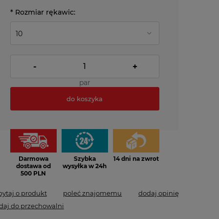
*
Rozmiar rękawic:
-
+
par
do koszyka
*
- Pole wymagane
Darmowa
Szybka
14 dni na zwrot
dostawa od
wysyłka w 24h
500 PLN
pytaj o produkt
poleć znajomemu
dodaj opinię
daj do przechowalni