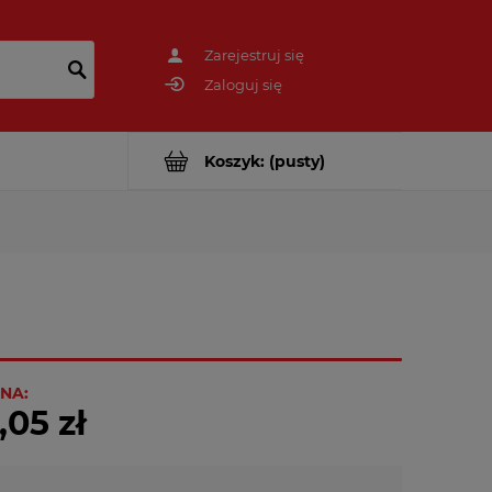
Zarejestruj się
Zaloguj się
Koszyk:
(pusty)
NA:
,05 zł