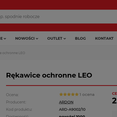
E
NOWOŚCI
OUTLET
BLOG
KONTAKT
e ochronne LEO
Rękawice ochronne LEO
CE
1 ocena
Ocena:
2
Producent:
ARDON
Kod produktu:
ARD-A9002/10
Dostępność:
powyżej 1000