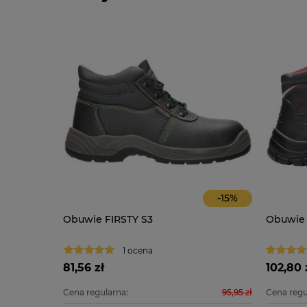
-
14
%
-
15
%
O
Obuwie FIRSTY S3
Obuwie
1 ocena
81,56 zł
102,80 
139,90 zł
Cena regularna:
95,95 zł
Cena regu