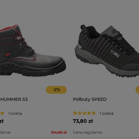
-
2
%
 HUMMER S3
Półbuty SPEED
1 ocena
1 ocena
zł
73,80 zł
larna:
104,90 zł
Cena regularna: