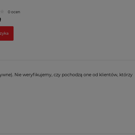
0 ocen
ł
zyka
ywne). Nie weryfikujemy, czy pochodzą one od klientów, którzy