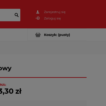
Zarejestruj się
Zaloguj się
Koszyk:
(pusty)
zowy
NA:
3,30 zł