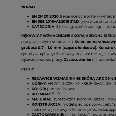
NORMY
EN 21420:2020
(rękawice ochronne - wymagan
EN 388:2016+A1:2018 2121X
(rękawice chroniąc
KATEGORIA II
(dla zagrożeń średniego stopni
RĘKAWICE WZMACNIANE SKÓRĄ ARDON4 SIENOS
pracy w suchym środowisku.
Kolor: pomarańczowy.
grubość 0,7 – 1,0 mm (część dłonicowa).
Konstruk
syntetyczną PU, grzbiet to nylon/ spandex w jaskr
rękawic podczas pracy.
Zastosowanie:
dla budowla
CECHY
RĘKAWICE WZMACNIANE SKÓRĄ ARDON4 SI
NORMY:
EN 21420:2020, EN 388:2016+A1:2018 2
KOLOR:
pomarańczowy
ROZMIAR:
8 - 9
MATERIAŁ:
syntetyczna skóra PU (szara), pow
KONSTRUKCJA:
model pięciopalcowy, cięty/ 
spandex w jaskrawym kolorze, palec wskazują
ZASTOSOWANIE:
dla budowlańców, drogowc