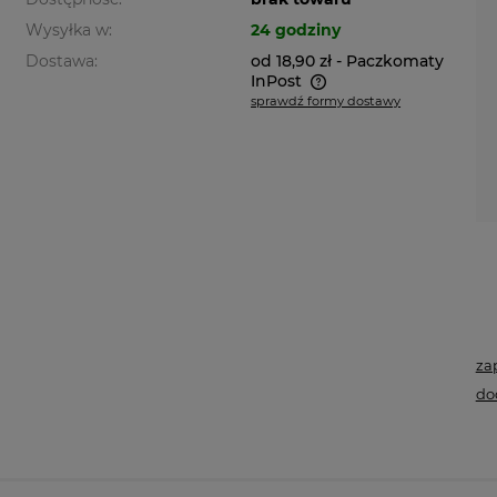
Wysyłka w:
24 godziny
Dostawa:
od 18,90 zł
- Paczkomaty
InPost
sprawdź formy dostawy
Cena nie zawiera ewentualnych
kosztów płatności
za
do