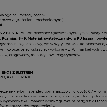
ia ogólne i metody badań)
e przed zagrożeniami mechanicznymi)
a)
 Z BLISTREM.
Kombinowane rękawice z syntetycznej skóry z 
 Rozmiar: 8 - 9.
Materiał: syntetyczna skóra PU (szara), pow
cja:
model pięciopalcowy, cięty/ szyty, rękawice kombinowane,
awym kolorze, palec wskazujący wykonany z PU, mankiet wolny 
ńców, drogowców, montażystów, magazynierów.
ENOS Z BLISTREM
121X, KATEGORIA II
leczenie - nylon + spandex (pomarańczowy), grubość 0,7 – 1,0 m
szyty, rękawice kombinowane, wewnętrzna część dłoni i palców 
cy wykonany z PU, mankiet wolny z gumką na nadgarstku zapob
ów, montażystów, magazynierów