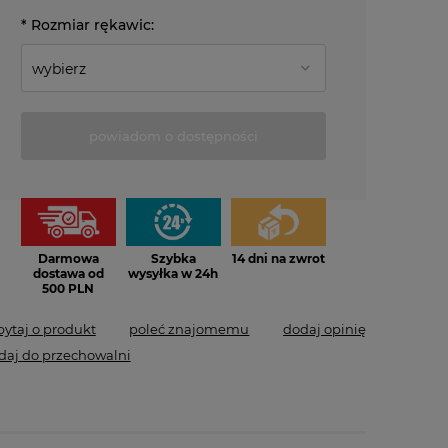
*
Rozmiar rękawic:
powiadom o dostępności
*
- Pole wymagane
Darmowa
Szybka
14 dni na zwrot
dostawa od
wysyłka w 24h
500 PLN
pytaj o produkt
poleć znajomemu
dodaj opinię
daj do przechowalni