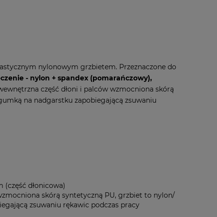
elastycznym nylonowym grzbietem. Przeznaczone do
leczenie - nylon + spandex (pomarańczowy),
 wewnętrzna część dłoni i palców wzmocniona skórą
z gumką na nadgarstku zapobiegającą zsuwaniu
m (część dłonicowa)
wzmocniona skórą syntetyczną PU, grzbiet to nylon/
iegającą zsuwaniu rękawic podczas pracy