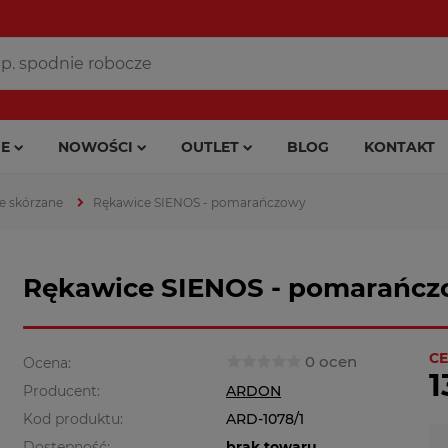
E
NOWOŚCI
OUTLET
BLOG
KONTAKT
e skórzane
Rękawice SIENOS - pomarańczowy
Rękawice SIENOS - pomarańc
CE
0 ocen
Ocena:
1
Producent:
ARDON
Kod produktu:
ARD-1078/1
Dostępność:
brak towaru