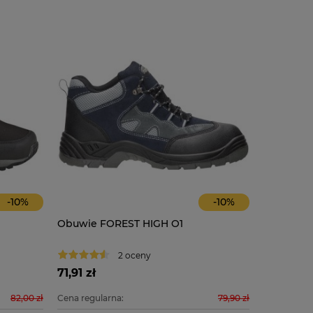
-
10
%
-
10
%
Obuwie FOREST HIGH O1
Półbuty 
2 oceny
71,91 zł
79,11 zł
82,00 zł
Cena regularna:
79,90 zł
Cena regula