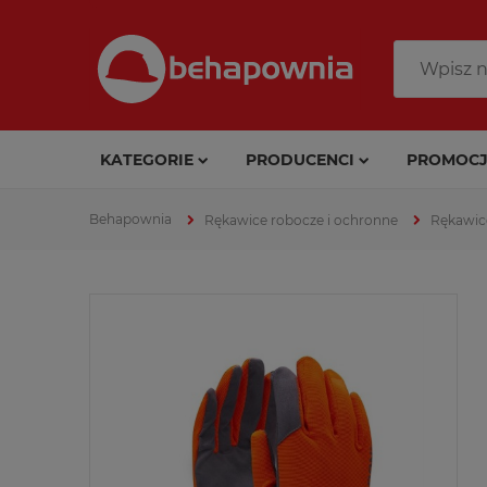
KATEGORIE
PRODUCENCI
PROMOCJ
Rękawice robocze i ochronne
Rękawic