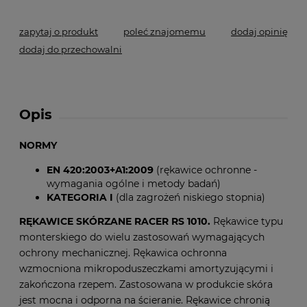
zapytaj o produkt
poleć znajomemu
dodaj opinię
dodaj do przechowalni
Opis
NORMY
EN 420:2003+A1:2009
(rękawice ochronne -
wymagania ogólne i metody badań)
KATEGORIA I
(dla zagrożeń niskiego stopnia)
RĘKAWICE SKÓRZANE RACER RS 1010.
Rękawice typu
monterskiego do wielu zastosowań wymagających
ochrony mechanicznej. Rękawica ochronna
wzmocniona mikropoduszeczkami amortyzującymi i
zakończona rzepem. Zastosowana w produkcie skóra
jest mocna i odporna na ścieranie. Rękawice chronią