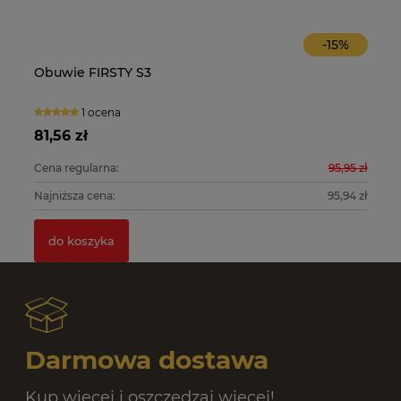
-
15
%
Obuwie FIRSTY S3
O
1 ocena
81,56 zł
10
0 zł
Cena regularna:
95,95 zł
Ce
0 zł
Najniższa cena:
95,94 zł
Na
do koszyka
Darmowa dostawa
Kup więcej i oszczędzaj więcej!