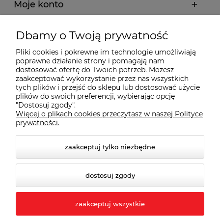
Moje konto
Płatności i dostawa
Dbamy o Twoją prywatność
Pliki cookies i pokrewne im technologie umożliwiają
Wybrane Kategorie
poprawne działanie strony i pomagają nam
dostosować ofertę do Twoich potrzeb. Możesz
zaakceptować wykorzystanie przez nas wszystkich
Wybrane Marki
tych plików i przejść do sklepu lub dostosować użycie
plików do swoich preferencji, wybierając opcję
"Dostosuj zgody".
Więcej o plikach cookies przeczytasz w naszej Polityce
Wiedza o BHP
prywatności.
zaakceptuj tylko niezbędne
dostosuj zgody
zaakceptuj wszystkie
© 2026 behapownia.pl. Wszelkie prawa zastrzeżone.