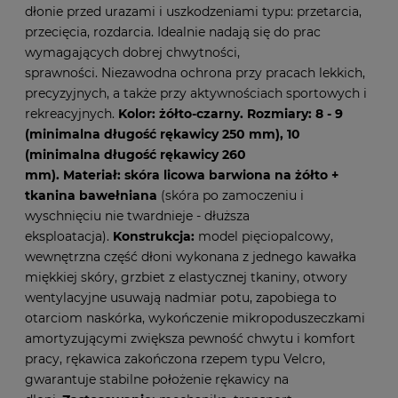
dłonie przed urazami i uszkodzeniami typu: przetarcia,
przecięcia, rozdarcia. Idealnie nadają się do prac
wymagających dobrej chwytności,
sprawności. Niezawodna ochrona przy pracach lekkich,
precyzyjnych, a także przy aktywnościach sportowych i
rekreacyjnych.
Kolor: żółto-czarny. Rozmiary: 8 - 9
(minimalna długość rękawicy 250 mm), 10
(minimalna długość rękawicy 260
mm). Materiał: skóra licowa barwiona na żółto +
tkanina bawełniana
(skóra po zamoczeniu i
wyschnięciu nie twardnieje - dłuższa
eksploatacja).
Konstrukcja:
model pięciopalcowy,
wewnętrzna część dłoni wykonana z jednego kawałka
miękkiej skóry, grzbiet z elastycznej tkaniny, otwory
wentylacyjne usuwają nadmiar potu, zapobiega to
otarciom naskórka, wykończenie mikropoduszeczkami
amortyzującymi zwiększa pewność chwytu i komfort
pracy, rękawica zakończona rzepem typu Velcro,
gwarantuje stabilne położenie rękawicy na