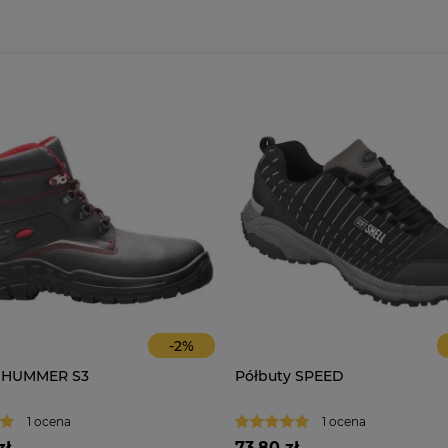
-
2
%
 HUMMER S3
Półbuty SPEED
1 ocena
1 ocena
zł
73,80 zł