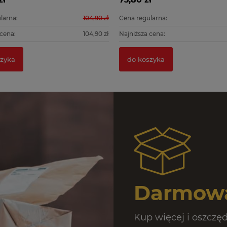
larna:
104,90 zł
Cena regularna:
 cena:
104,90 zł
Najniższa cena:
zyka
do koszyka
Darmowa
Kup więcej i oszczęd