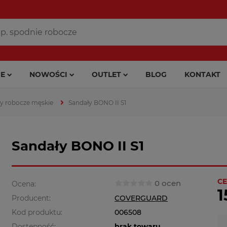
E
NOWOŚCI
OUTLET
BLOG
KONTAKT
y robocze męskie
Sandały BONO II S1
Sandały BONO II S1
CE
0 ocen
Ocena:
1
Producent:
COVERGUARD
Kod produktu:
006508
Dostępność:
brak towaru