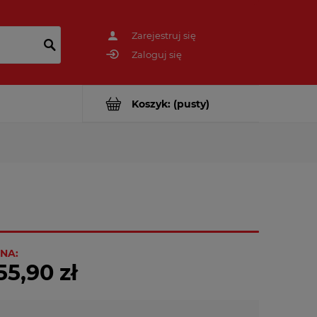
Zarejestruj się
Zaloguj się
Koszyk:
(pusty)
NA:
55,90 zł