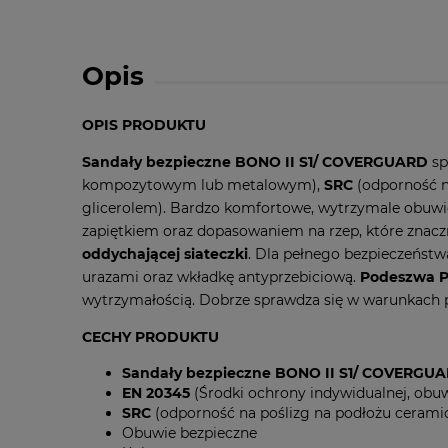
Opis
OPIS PRODUKTU
Sandały bezpieczne BONO II S1/ COVERGUARD
sp
kompozytowym lub metalowym),
SRC
(odporność n
glicerolem). Bardzo komfortowe, wytrzymale obuwie
zapiętkiem oraz dopasowaniem na rzep, które znacz
oddychającej siateczki
. Dla pełnego bezpieczeństw
urazami oraz wkładkę antyprzebiciową.
Podeszwa 
wytrzymałością. Dobrze sprawdza się w warunkach p
CECHY PRODUKTU
Sandały bezpieczne BONO II S1/ COVERGU
EN 20345
(Środki ochrony indywidualnej, ob
SRC
(odporność na poślizg na podłożu cerami
Obuwie bezpieczne