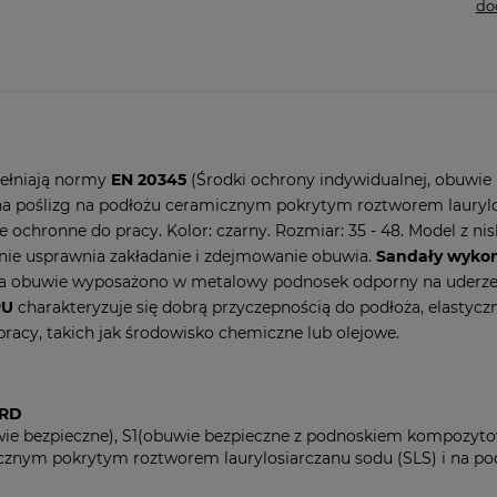
do
ełniają normy
EN 20345
(Środki ochrony indywidualnej, obuwie 
a poślizg na podłożu ceramicznym pokrytym roztworem laurylosi
 ochronne do pracy. Kolor: czarny. Rozmiar: 35 - 48. Model z n
nie usprawnia zakładanie i zdejmowanie obuwia.
Sandały wykon
a obuwie wyposażono w metalowy podnosek odporny na uderzenia 
PU
charakteryzuje się dobrą przyczepnością do podłoża, elastyczn
racy, takich jak środowisko chemiczne lub olejowe.
ARD
uwie bezpieczne), S1(obuwie bezpieczne z podnoskiem kompoz
cznym pokrytym roztworem laurylosiarczanu sodu (SLS) i na pod