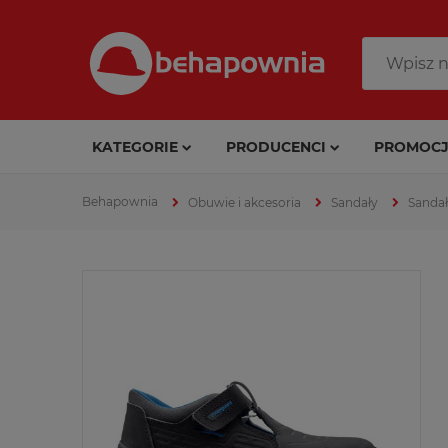
KATEGORIE
PRODUCENCI
PROMOCJ
Obuwie i akcesoria
Sandały
Sandał