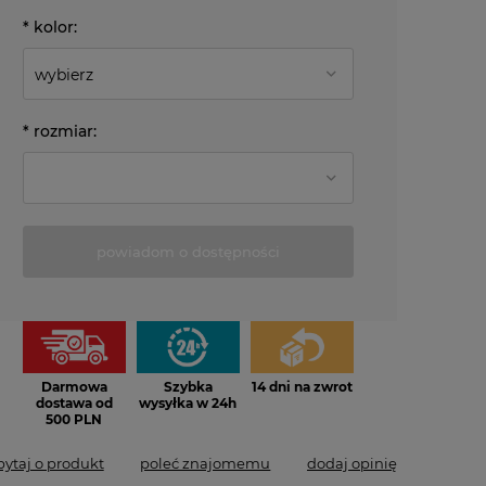
*
kolor:
*
rozmiar:
powiadom o dostępności
Darmowa
Szybka
14 dni na zwrot
dostawa od
wysyłka w 24h
500 PLN
pytaj o produkt
poleć znajomemu
dodaj opinię