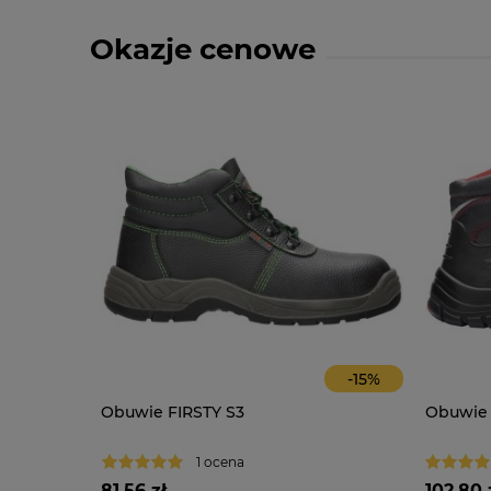
Okazje cenowe
-
14
%
-
15
%
O
Obuwie FIRSTY S3
Obuwie
1 ocena
81,56 zł
102,80 