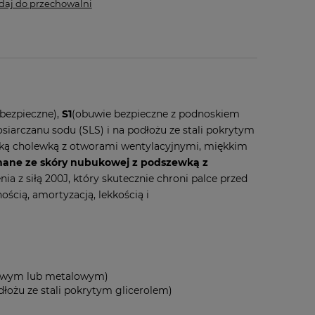
daj do przechowalni
bezpieczne),
S1
(obuwie bezpieczne z podnoskiem
arczanu sodu (SLS) i na podłożu ze stali pokrytym
iską cholewką z otworami wentylacyjnymi, miękkim
ane ze skóry nubukowej z podszewką z
z siłą 200J, który skutecznie chroni palce przed
ością, amortyzacją, lekkością i
ytowym lub metalowym)
łożu ze stali pokrytym glicerolem)