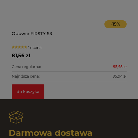
-
15
%
Obuwie FIRSTY S3
O
1 ocena
81,56 zł
10
0 zł
Cena regularna:
95,95 zł
Ce
0 zł
Najniższa cena:
95,94 zł
Na
do koszyka
Darmowa dostawa