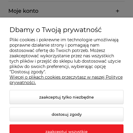
Moje konto
Płatności i dostawa
Dbamy o Twoją prywatność
Pliki cookies i pokrewne im technologie umożliwiają
Wybrane Kategorie
poprawne działanie strony i pomagają nam
dostosować ofertę do Twoich potrzeb. Możesz
zaakceptować wykorzystanie przez nas wszystkich
tych plików i przejść do sklepu lub dostosować użycie
Wybrane Marki
plików do swoich preferencji, wybierając opcję
"Dostosuj zgody".
Więcej o plikach cookies przeczytasz w naszej Polityce
Wiedza o BHP
prywatności.
zaakceptuj tylko niezbędne
dostosuj zgody
zaakceptuj wszystkie