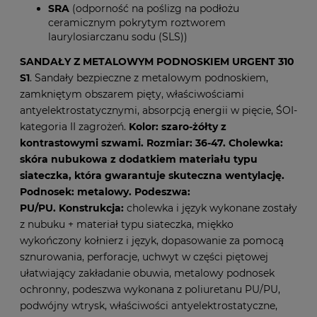
SRA
(odporność na poślizg na podłożu
ceramicznym pokrytym roztworem
laurylosiarczanu sodu (SLS))
SANDAŁY Z METALOWYM PODNOSKIEM URGENT 310
S1
. Sandały bezpieczne z metalowym podnoskiem,
zamkniętym obszarem pięty, właściwościami
antyelektrostatycznymi, absorpcją energii w pięcie, ŚOI-
kategoria II zagrożeń.
Kolor: szaro-żółty z
kontrastowymi szwami. Rozmiar: 36-47.
Cholewka:
skóra nubukowa z dodatkiem materiału typu
siateczka, która gwarantuje skuteczna wentylację.
Podnosek: metalowy. Podeszwa:
PU/PU.
Konstrukcja:
cholewka i język wykonane zostały
z nubuku + materiał typu siateczka, miękko
wykończony kołnierz i język, dopasowanie za pomocą
sznurowania, perforacje, uchwyt w części piętowej
ułatwiający zakładanie obuwia, metalowy podnosek
ochronny, podeszwa wykonana z poliuretanu PU/PU,
podwójny wtrysk, właściwości antyelektrostatyczne,