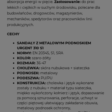
absorpcja energii w pięcie.
Zastosowanie:
do prac
lekkich i ciężkich w suchym środowisku, polecane dla
budowlańców, drogowców, magazynierów,
mechaników, spedytorów oraz pracowników linii
produkcyjnych.
CECHY
SANDAŁY Z METALOWYM PODNOSKIEM
URGENT 310 S1
NORMY:
EN 20345,
S1, SRA
KOLOR:
szaro-żółty
ROZMIAR:
36-47
CHOLEWKA:
skóra nubukowa + siateczka
PODNOSEK:
metalowy
PODESZWA:
PU/PU
KONSTRUKCJA:
cholewka i język wykonane
zostały z nubuku + materiał typu siateczka,
miękko wykończony kołnierz i język, dopasowanie
za pomocą sznurowania, perforacje, uchwyt w
części piętowej ułatwiający zakładanie obuwia,
metalowy podnosek ochronny,