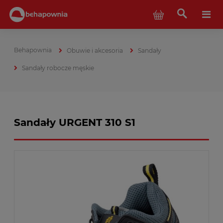
Obuwie i akcesoria
Sandały
Sandały robocze męskie
Sandały URGENT 310 S1