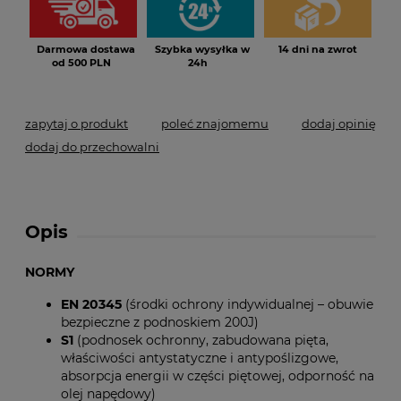
Darmowa dostawa
Szybka wysyłka w
14 dni na zwrot
od 500 PLN
24h
zapytaj o produkt
poleć znajomemu
dodaj opinię
dodaj do przechowalni
Opis
NORMY
EN 20345
(środki ochrony indywidualnej – obuwie
bezpieczne z podnoskiem 200J)
S1
(podnosek ochronny, zabudowana pięta,
właściwości antystatyczne i antypoślizgowe,
absorpcja energii w części piętowej, odporność na
olej napędowy)