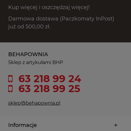
Kup więcej i oszczędzaj więcej!
Darmowa dostawa (Paczkomaty InPost)
już od 500,00 zł.
BEHAPOWNIA
Sklep z artykułami BHP
63 218 99 24
63 218 99 25
sklep@behapownia.pl
Informacje