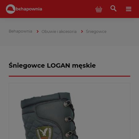
Obuwie i akcesoria
Śniegowce
Śniegowce LOGAN męskie