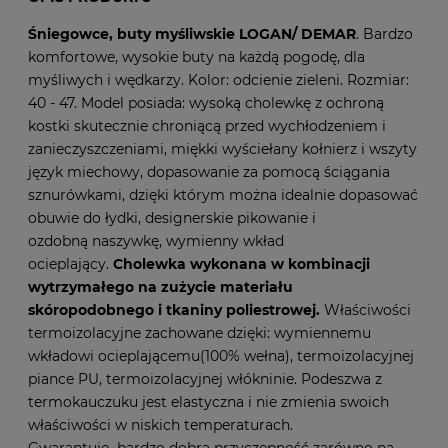
Śniegowce, buty myśliwskie LOGAN/ DEMAR
. Bardzo
komfortowe, wysokie buty na każdą pogodę, dla
myśliwych i wędkarzy. Kolor: odcienie zieleni. Rozmiar:
40 - 47. Model posiada: wysoką cholewkę z ochroną
kostki skutecznie chroniącą przed wychłodzeniem i
zanieczyszczeniami, miękki wyściełany kołnierz i wszyty
język miechowy, dopasowanie za pomocą ściągania
sznurówkami, dzięki którym można idealnie dopasować
obuwie do łydki, designerskie pikowanie i
ozdobną naszywkę, wymienny wkład
ocieplający.
Cholewka wykonana w kombinacji
wytrzymałego na zużycie materiału
skóropodobnego i tkaniny poliestrowej.
Właściwości
termoizolacyjne zachowane dzięki: wymiennemu
wkładowi ocieplającemu(100% wełna), termoizolacyjnej
piance PU, termoizolacyjnej włókninie. Podeszwa z
termokauczuku jest elastyczna i nie zmienia swoich
właściwości w niskich temperaturach.