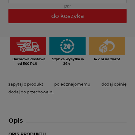
par
do koszyka
*
- Pole wymagane
Darmowa dostawa
Szybka wysyłka w
14 dni na zwrot
od 500 PLN
24h
zapytaj o produkt
poleć znajomemu
dodaj opinię
dodaj do przechowalni
Opis
OPIS PRODUKTU