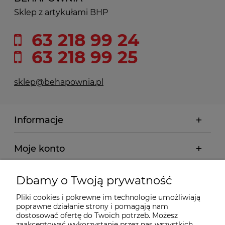
Sklep z artykułami BHP
63 218 99 24
63 218 99 25
sklep@behapownia.pl
Informacje
Moje konto
Płatności i dostawa
Dbamy o Twoją prywatność
Pliki cookies i pokrewne im technologie umożliwiają
Wybrane Kategorie
poprawne działanie strony i pomagają nam
dostosować ofertę do Twoich potrzeb. Możesz
zaakceptować wykorzystanie przez nas wszystkich