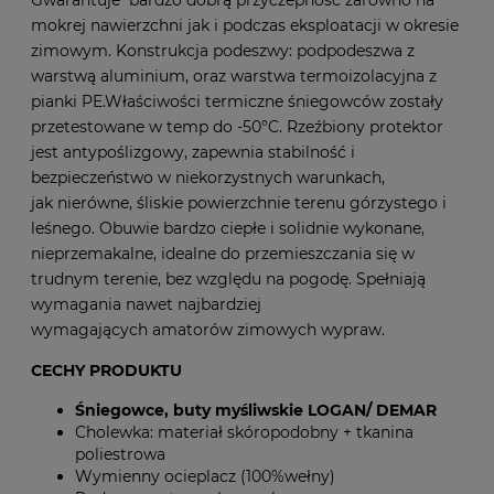
Gwarantuje bardzo dobrą przyczepność zarówno na
mokrej nawierzchni jak i podczas eksploatacji w okresie
zimowym. Konstrukcja podeszwy: podpodeszwa z
warstwą aluminium, oraz warstwa termoizolacyjna z
pianki PE.Właściwości termiczne śniegowców zostały
przetestowane w temp do -50°C. Rzeźbiony protektor
jest antypoślizgowy, zapewnia stabilność i
bezpieczeństwo w niekorzystnych warunkach,
jak nierówne, śliskie powierzchnie terenu górzystego i
leśnego. Obuwie bardzo ciepłe i solidnie wykonane,
nieprzemakalne, idealne do przemieszczania się w
trudnym terenie, bez względu na pogodę. Spełniają
wymagania nawet najbardziej
wymagających amatorów zimowych wypraw.
CECHY PRODUKTU
Śniegowce, buty myśliwskie LOGAN/ DEMAR
Cholewka: materiał skóropodobny + tkanina
poliestrowa
Wymienny ocieplacz (100%wełny)