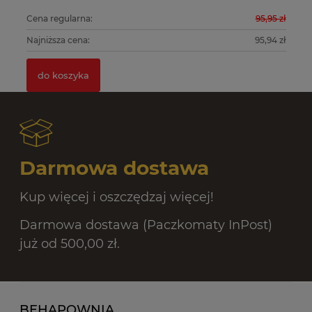
0 zł
Cena regularna:
95,95 zł
Ce
0 zł
Najniższa cena:
95,94 zł
Na
do koszyka
Darmowa dostawa
Kup więcej i oszczędzaj więcej!
Darmowa dostawa (Paczkomaty InPost)
już od 500,00 zł.
BEHAPOWNIA