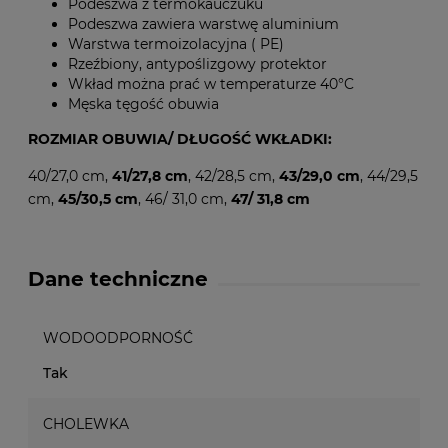
Podeszwa z termokauczuku
Podeszwa zawiera warstwę aluminium
Warstwa termoizolacyjna ( PE)
Rzeźbiony, antypoślizgowy protektor
Wkład można prać w temperaturze 40°C
Męska tęgość obuwia
ROZMIAR OBUWIA/ DŁUGOŚĆ WKŁADKI:
40/27,0 cm,
41/27,8 cm
, 42/28,5 cm,
43/29,0 cm
, 44/29,5
cm,
45/30,5 cm
, 46/ 31,0 cm,
47/ 31,8 cm
Dane techniczne
WODOODPORNOŚĆ
Tak
CHOLEWKA