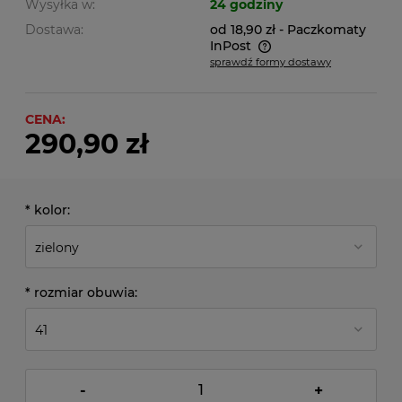
Wysyłka w:
24 godziny
Dostawa:
od 18,90 zł
- Paczkomaty
InPost
sprawdź formy dostawy
Cena nie zawiera ewentualnych kosztów płatności
CENA:
290,90 zł
*
kolor:
*
rozmiar obuwia:
-
+