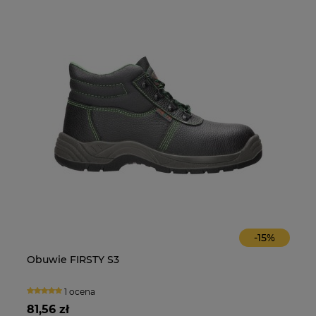
-
15
%
Obuwie FIRSTY S3
O
1 ocena
81,56 zł
10