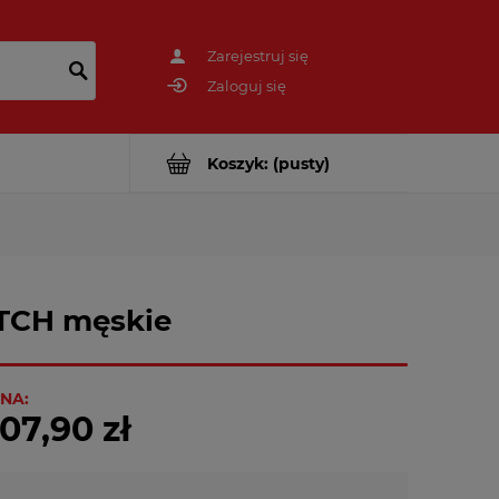
Zarejestruj się
Zaloguj się
Koszyk:
(pusty)
ETCH męskie
NA:
07,90 zł