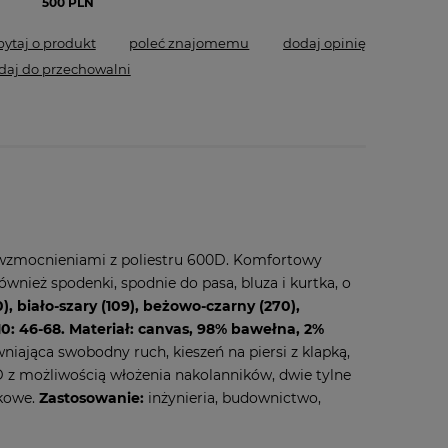
500 PLN
pytaj o produkt
poleć znajomemu
dodaj opinię
daj do przechowalni
 wzmocnieniami z poliestru 600D. Komfortowy
ież spodenki, spodnie do pasa, bluza i kurtka, o
, biało-szary (109), beżowo-czarny (270),
10: 46-68. Materiał: canvas, 98% bawełna, 2%
niająca swobodny ruch, kieszeń na piersi z klapką,
D z możliwością włożenia nakolanników, dwie tylne
skowe.
Zastosowanie:
inżynieria, budownictwo,