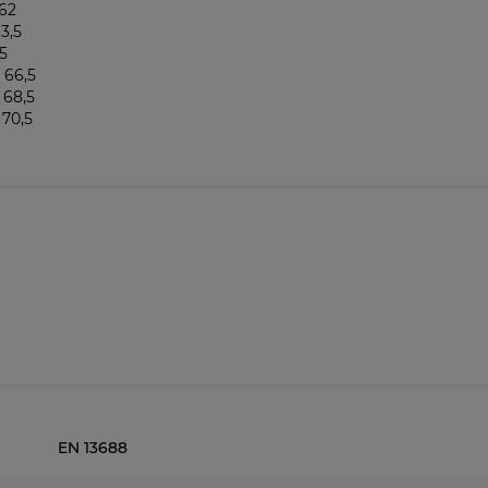
62
3,5
5
66,5
68,5
70,5
EN 13688