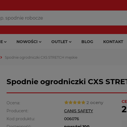
E
NOWOŚCI
OUTLET
BLOG
KONTAKT
Spodnie ogrodniczki CXS STRETCH męskie
Spodnie ogrodniczki CXS STR
CE
2 oceny
Ocena:
2
Producent:
CANIS SAFETY
Kod produktu:
006076
Dostępność:
powyżej 100