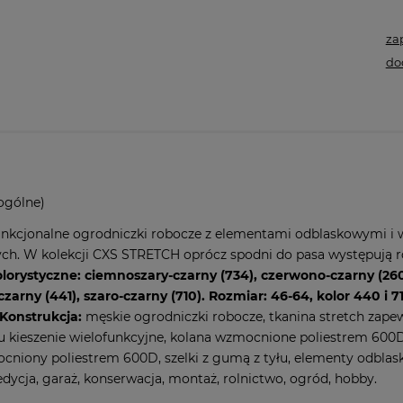
za
do
ogólne)
unkcjonalne ogrodniczki robocze z elementami odblaskowymi i
. W kolekcji CXS STRETCH oprócz spodni do pasa występują równ
lorystyczne: ciemnoszary-czarny (734), czerwono-czarny (260)
arny (441), szaro-czarny (710). Rozmiar: 46-64, kolor 440 i 7
Konstrukcja:
męskie ogrodniczki robocze, tkanina stretch zapew
oku kieszenie wielofunkcyjne, kolana wzmocnione poliestrem 600
mocniony poliestrem 600D, szelki z gumą z tyłu, elementy odbla
edycja, garaż, konserwacja, montaż, rolnictwo, ogród, hobby.