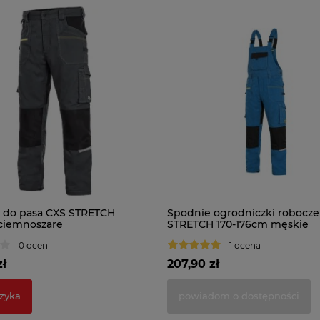
 do pasa CXS STRETCH
Spodnie ogrodniczki robocze
ciemnoszare
STRETCH 170-176cm męskie
0 ocen
1 ocena
zł
207,90 zł
zyka
powiadom o dostępności