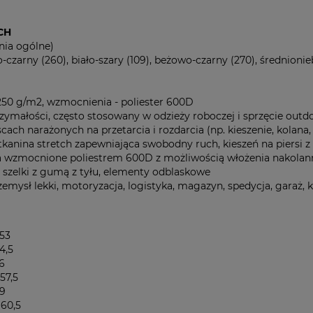
CH
nia ogólne)
-czarny (260), biało-szary (109), beżowo-czarny (270), średnioni
250 g/m2, wzmocnienia - poliester 600D
rzymałości, często stosowany w odzieży roboczej i sprzęcie out
ach narażonych na przetarcia i rozdarcia (np. kieszenie, kolan
kanina stretch zapewniająca swobodny ruch, kieszeń na piersi z k
a wzmocnione poliestrem 600D z możliwością włożenia nakolannik
szelki z gumą z tyłu, elementy odblaskowe
zemysł lekki, motoryzacja, logistyka, magazyn, spedycja, garaż, 
53
4,5
6
7,5
9
60,5