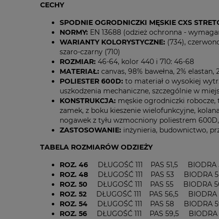
CECHY
SPODNIE OGRODNICZKI MĘSKIE CXS STRET
NORMY:
EN 13688 (odzież ochronna - wymaga
WARIANTY KOLORYSTYCZNE:
(734), czerwono
szaro-czarny (710)
ROZMIAR:
46-64, kolor 440 i 710: 46-68
MATERIAŁ:
canvas, 98% bawełna, 2% elastan, 
POLIESTER 600D:
to materiał o wysokiej wyt
uszkodzenia mechaniczne, szczególnie w miejsc
KONSTRUKCJA:
męskie ogrodniczki robocze, t
zamek, z boku kieszenie wielofunkcyjne, kolan
nogawek z tyłu wzmocniony poliestrem 600D, 
ZASTOSOWANIE:
inżynieria, budownictwo, pr
TABELA ROZMIARÓW ODZIEŻY
ROZ. 46
DŁUGOŚĆ 111 PAS 51,5 BIODRA 
ROZ. 48
DŁUGOŚĆ 111 PAS 53 BIODRA 5
ROZ. 50
DŁUGOŚĆ 111 PAS 55 BIODRA 5
ROZ. 52
DŁUGOŚĆ 111 PAS 56,5 BIODRA 5
ROZ. 54
DŁUGOŚĆ 111 PAS 58 BIODRA 5
ROZ. 56
DŁUGOŚĆ 111 PAS 59,5 BIODRA 