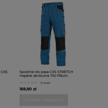
 CXS
Spodnie do pasa CXS STRETCH
Spodnie r
męskie skrócone 170-176cm
LEONIS m
0 ocen
169,90 zł
282,90 z
powiadom o dostępności
do kosz