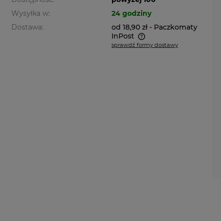
Wysyłka w:
24 godziny
Dostawa:
od 18,90 zł
- Paczkomaty
InPost
sprawdź formy dostawy
Cena nie zawiera ewentualnych
kosztów płatności