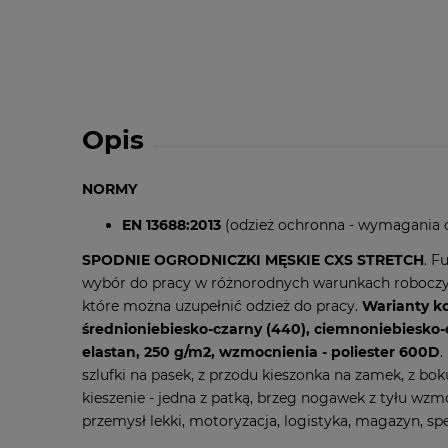
Opis
NORMY
EN 13688:2013
(odzież ochronna - wymagania 
SPODNIE OGRODNICZKI MĘSKIE CXS STRETCH
. F
wybór do pracy w różnorodnych warunkach roboczych
które można uzupełnić odzież do pracy.
Warianty ko
średnioniebiesko-czarny (440), ciemnoniebiesko-cz
elastan, 250 g/m2, wzmocnienia - poliester 600D
.
szlufki na pasek, z przodu kieszonka na zamek, z b
kieszenie - jedna z patką, brzeg nogawek z tyłu wz
przemysł lekki, motoryzacja, logistyka, magazyn, sp