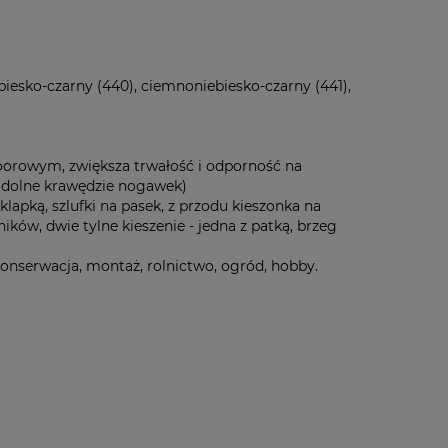
ebiesko-czarny (440), ciemnoniebiesko-czarny (441),
doorowym, zwiększa trwałość i odporność na
a, dolne krawędzie nogawek)
lapką, szlufki na pasek, z przodu kieszonka na
ów, dwie tylne kieszenie - jedna z patką, brzeg
konserwacja, montaż, rolnictwo, ogród, hobby.