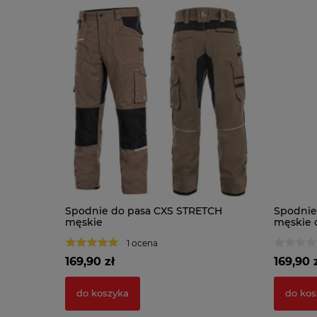
Spodnie do pasa CXS STRETCH
Spodnie
męskie
męskie 
1 ocena
169,90 zł
169,90 
do koszyka
do kos