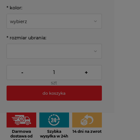
*
kolor:
*
rozmiar ubrania:
-
+
szt
do koszyka
*
- Pole wymagane
Darmowa
Szybka
14 dni na zwrot
dostawa od
wysyłka w 24h