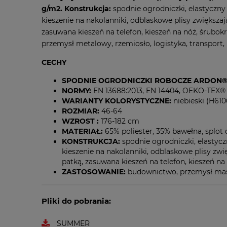
g/m2.
Konstrukcja:
spodnie ogrodniczki, elastyczny p
kieszenie na nakolanniki, odblaskowe plisy zwiększaj
zasuwana kieszeń na telefon, kieszeń na nóż, śrubokr
przemysł metalowy, rzemiosło, logistyka, transport,
CECHY
SPODNIE OGRODNICZKI ROBOCZE ARDON® 
NORMY:
EN 13688:2013, EN 14404, OEKO-TEX
WARIANTY KOLORYSTYCZNE:
niebieski (H610
ROZMIAR:
46-64
WZROST :
176-182 cm
MATERIAŁ:
65% poliester, 35% bawełna, splot
KONSTRUKCJA:
spodnie ogrodniczki, elastycz
kieszenie na nakolanniki, odblaskowe plisy zwi
patką, zasuwana kieszeń na telefon, kieszeń na 
ZASTOSOWANIE:
budownictwo, przemysł masz
Pliki do pobrania:
SUMMER