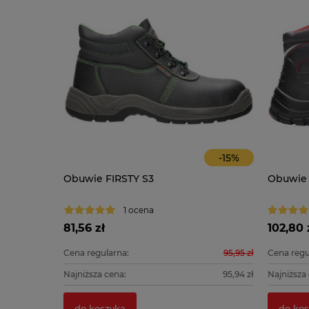
-
14
%
-
15
%
O
Obuwie FIRSTY S3
Obuwie
1 ocena
81,56 zł
102,80 
139,90 zł
Cena regularna:
95,95 zł
Cena regu
139,90 zł
Najniższa cena:
95,94 zł
Najniższa
do koszyka
do kos