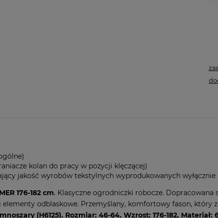
za
do
ogólne)
raniacze kolan do pracy w pozycji klęczącej)
jący jakość wyrobów tekstylnych wyprodukowanych wyłącznie z
ER 176-182 cm
. Klasyczne ogrodniczki robocze. Dopracowana s
u i elementy odblaskowe. Przemyślany, komfortowy fason, któr
iemnoszary (H6125). Rozmiar: 46-64. Wzrost: 176-182.
Materiał: 