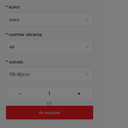
*
kolor:
*
rozmiar ubrania:
*
wzrost:
-
+
szt
do koszyka
*
- Pole wymagane