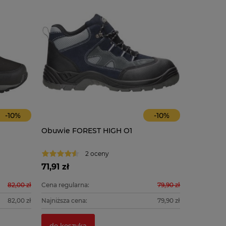
-
10
%
-
10
%
Obuwie FOREST HIGH O1
Półbuty 
2 oceny
71,91 zł
79,11 zł
82,00 zł
Cena regularna:
79,90 zł
Cena regula
82,00 zł
Najniższa cena:
79,90 zł
Najniższa c
do koszyka
do kosz