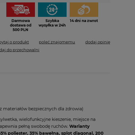
Darmowa
Szybka
14 dni na zwrot
dostawa od
wysyłka w 24h
500 PLN
pytaj o produkt
poleć znajomemu
dodaj opinię
daj do przechowalni
 materiałów bezpiecznych dla zdrowia)
ylwetka, wielofunkcyjne kieszenie, miejsce na
y zapewnia pełną swobodę ruchów.
Warianty
65% poliester, 35% bawełna, splot diagonal, 200