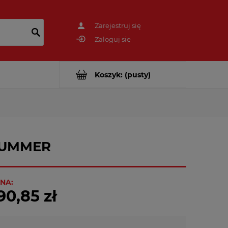
Zarejestruj się
Zaloguj się
Koszyk:
(pusty)
 SUMMER
NA:
90,85 zł