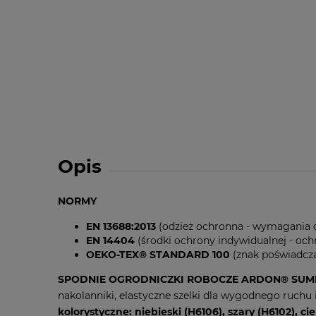
Opis
NORMY
EN 13688:2013
(odzież ochronna - wymagania 
EN 14404
(środki ochrony indywidualnej - och
OEKO-TEX® STANDARD 100
(znak poświadcza
SPODNIE OGRODNICZKI ROBOCZE ARDON® SUMM
nakolanniki, elastyczne szelki dla wygodnego ruch
kolorystyczne: niebieski (H6106), szary (H6102), c