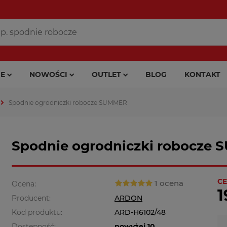
E
NOWOŚCI
OUTLET
BLOG
KONTAKT
Spodnie ogrodniczki robocze SUMMER
Spodnie ogrodniczki robocze
CE
1 ocena
Ocena:
1
Producent:
ARDON
Kod produktu:
ARD-H6102/48
Dostępność:
powyżej 10