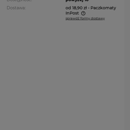
Dostawa:
od 18,90 zł
- Paczkomaty
InPost
sprawdź formy dostawy
Cena nie zawiera ewentualnych
kosztów płatności