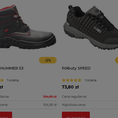
-
2
%
 HUMMER S3
Półbuty SPEED
1 ocena
1 ocena
zł
73,80 zł
larna:
104,90 zł
Cena regularna:
 cena:
104,90 zł
Najniższa cena:
zyka
do koszyka