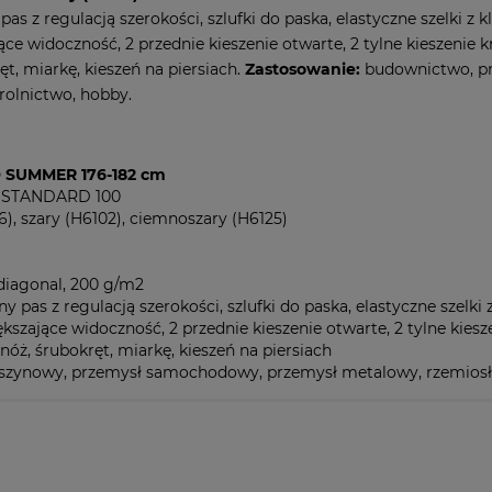
as z regulacją szerokości, szlufki do paska, elastyczne szelki z
ące widoczność, 2 przednie kieszenie otwarte, 2 tylne kieszenie 
ęt, miarkę, kieszeń na piersiach.
Zastosowanie:
budownictwo, p
 rolnictwo, hobby.
SUMMER 176-182 cm
® STANDARD 100
6), szary (H6102), ciemnoszary (H6125)
 diagonal, 200 g/m2
ny pas z regulacją szerokości, szlufki do paska, elastyczne szelk
ększające widoczność, 2 przednie kieszenie otwarte, 2 tylne kies
nóż, śrubokręt, miarkę, kieszeń na piersiach
ynowy, przemysł samochodowy, przemysł metalowy, rzemiosło, 