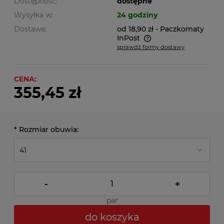
Dostępność:
dostępne
Wysyłka w:
24 godziny
Dostawa:
od 18,90 zł
- Paczkomaty
InPost
sprawdź formy dostawy
Cena nie zawiera ewentualnych kosztów płatności
CENA:
355,45 zł
*
Rozmiar obuwia:
-
+
par
do koszyka