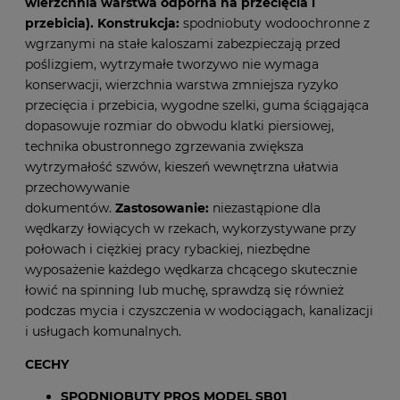
wierzchnia warstwa odporna na przecięcia i
przebicia).
Konstrukcja:
spodniobuty wodoochronne z
wgrzanymi na stałe kaloszami zabezpieczają przed
poślizgiem, wytrzymałe tworzywo nie wymaga
konserwacji, wierzchnia warstwa zmniejsza ryzyko
przecięcia i przebicia, wygodne szelki, guma ściągająca
dopasowuje rozmiar do obwodu klatki piersiowej,
technika obustronnego zgrzewania zwiększa
wytrzymałość szwów, kieszeń wewnętrzna ułatwia
przechowywanie
dokumentów.
Zastosowanie:
niezastąpione dla
wędkarzy łowiących w rzekach, wykorzystywane przy
połowach i ciężkiej pracy rybackiej, niezbędne
wyposażenie każdego wędkarza chcącego skutecznie
łowić na spinning lub muchę, sprawdzą się również
podczas mycia i czyszczenia w wodociągach, kanalizacji
i usługach komunalnych.
CECHY
SPODNIOBUTY PROS MODEL SB01