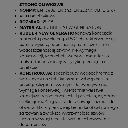
STRONG OLIWKOWE
NORMY:
EN 13688, EN 343, EN 20347, OB, E, SRA
KOLOR:
oliwkowy
ROZMIAR:
39-48
MATERIAŁ:
RUBBER NEW GENERATION
RUBBER NEW GENERATION:
nowa koncepcja
materiału powlekanego PVC, charakteryzuje się
bardzo wysoką odpornością na rozdzieranie i
wodoszczelnością szwów, nie wymaga
konserwacji, wierzchnia warstwa materiału o
małym tarciu zmniejsza ryzyko przecięcia i
przebicia
KONSTRUKCJA:
spodniobuty wodoochronne z
wgrzanymi na stałe kaloszami zabezpieczają
przed poślizgiem, wytrzymałe tworzywo nie
wymaga konserwacji, wierzchnia warstwa
zmniejsza ryzyko przecięcia i przebicia, wygodne
szelki, guma ściągająca dopasowuje rozmiar do
obwodu klatki piersiowej, technika obustronnego
zgrzewania zwiększa wytrzymałość szwów,
kieszeń wewnętrzna ułatwia przechowywanie
dokumentów