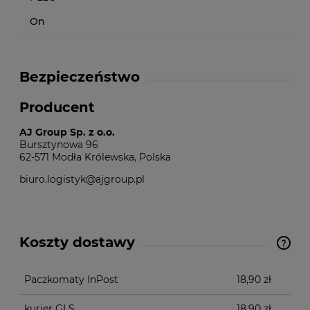
On
Bezpieczeństwo
Producent
AJ Group Sp. z o.o.
Bursztynowa 96
62-571 Modła Królewska, Polska
biuro.logistyk@ajgroup.pl
Koszty dostawy
Cena nie zawiera ewentualnych kosztów płatności
Paczkomaty InPost
18,90 zł
kurier GLS
18,90 zł