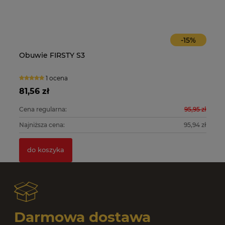
-
15
%
Obuwie FIRSTY S3
O
1 ocena
81,56 zł
10
0 zł
Cena regularna:
95,95 zł
Ce
0 zł
Najniższa cena:
95,94 zł
Na
do koszyka
Darmowa dostawa