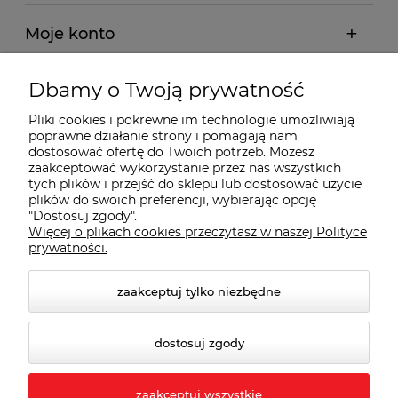
Moje konto
Płatności i dostawa
Dbamy o Twoją prywatność
Pliki cookies i pokrewne im technologie umożliwiają
Wybrane Kategorie
poprawne działanie strony i pomagają nam
dostosować ofertę do Twoich potrzeb. Możesz
zaakceptować wykorzystanie przez nas wszystkich
tych plików i przejść do sklepu lub dostosować użycie
Wybrane Marki
plików do swoich preferencji, wybierając opcję
"Dostosuj zgody".
Więcej o plikach cookies przeczytasz w naszej Polityce
Wiedza o BHP
prywatności.
zaakceptuj tylko niezbędne
dostosuj zgody
zaakceptuj wszystkie