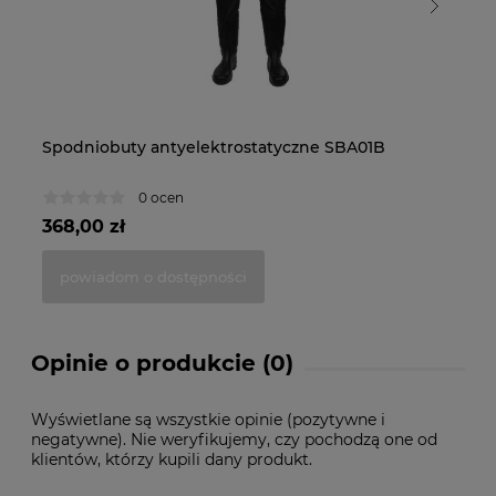
Spodniobuty antyelektrostatyczne SBA01B
Sp
0 ocen
368,00 zł
28
powiadom o dostępności
Opinie o produkcie (0)
Wyświetlane są wszystkie opinie (pozytywne i
negatywne). Nie weryfikujemy, czy pochodzą one od
klientów, którzy kupili dany produkt.