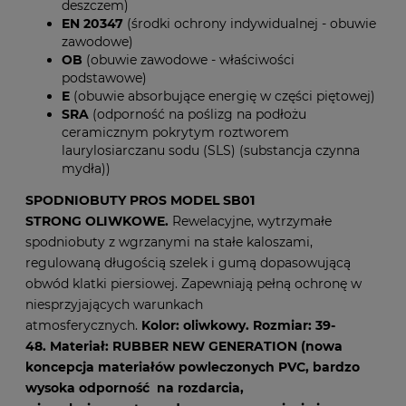
deszczem)
EN 20347
(środki ochrony indywidualnej - obuwie
zawodowe)
OB
(obuwie zawodowe - właściwości
podstawowe)
E
(obuwie absorbujące energię w części piętowej)
SRA
(odporność na poślizg na podłożu
ceramicznym pokrytym roztworem
laurylosiarczanu sodu (SLS) (substancja czynna
mydła))
SPODNIOBUTY PROS MODEL SB01
STRONG OLIWKOWE
.
Rewelacyjne, wytrzymałe
spodniobuty z wgrzanymi na stałe kaloszami,
regulowaną długością szelek i gumą dopasowującą
obwód klatki piersiowej. Zapewniają pełną ochronę w
niesprzyjających warunkach
atmosferycznych.
Kolor: oliwkowy. Rozmiar: 39-
48.
Materiał:
RUBBER NEW GENERATION
(nowa
koncepcja materiałów powleczonych PVC, bardzo
wysoka odporność na rozdarcia,