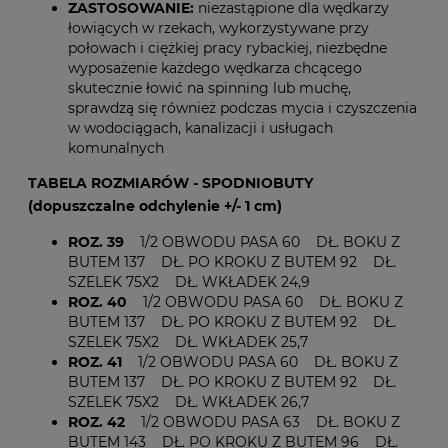
ZASTOSOWANIE:
niezastąpione dla wędkarzy
łowiących w rzekach, wykorzystywane przy
połowach i ciężkiej pracy rybackiej, niezbędne
wyposażenie każdego wędkarza chcącego
skutecznie łowić na spinning lub muchę,
sprawdzą się również podczas mycia i czyszczenia
w wodociągach, kanalizacji i usługach
komunalnych
TABELA ROZMIARÓW - SPODNIOBUTY
(dopuszczalne odchylenie +/- 1 cm)
ROZ. 39
1/2 OBWODU PASA 60 DŁ. BOKU Z
BUTEM 137 DŁ. PO KROKU Z BUTEM 92 DŁ.
SZELEK 75X2 DŁ. WKŁADEK 24,9
ROZ. 40
1/2 OBWODU PASA 60 DŁ. BOKU Z
BUTEM 137 DŁ. PO KROKU Z BUTEM 92 DŁ.
SZELEK 75X2 DŁ. WKŁADEK 25,7
ROZ. 41
1/2 OBWODU PASA 60 DŁ. BOKU Z
BUTEM 137 DŁ. PO KROKU Z BUTEM 92 DŁ.
SZELEK 75X2 DŁ. WKŁADEK 26,7
ROZ. 42
1/2 OBWODU PASA 63 DŁ. BOKU Z
BUTEM 143 DŁ. PO KROKU Z BUTEM 96 DŁ.