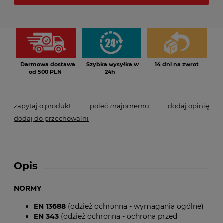
*
- Pole wymagane
Darmowa dostawa
Szybka wysyłka w
14 dni na zwrot
od 500 PLN
24h
zapytaj o produkt
poleć znajomemu
dodaj opinię
dodaj do przechowalni
Opis
NORMY
EN 13688
(odzież ochronna - wymagania ogólne)
EN 343
(odzież ochronna - ochrona przed