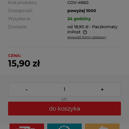
Kod produktu:
COV-4960
Dostępność:
powyżej 1000
Wysyłka w:
24 godziny
Dostawa:
od 18,90 zł
- Paczkomaty
InPost
sprawdź formy dostawy
Cena nie zawiera ewentualnych kosztów płatności
CENA:
15,90 zł
-
+
szt.
do koszyka