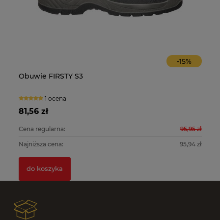
-
15
%
Obuwie FIRSTY S3
O
1 ocena
81,56 zł
10
0 zł
Cena regularna:
95,95 zł
Ce
0 zł
Najniższa cena:
95,94 zł
Na
do koszyka