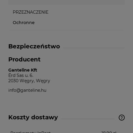
PRZEZNACZENIE
Ochronne
Bezpieczeństwo
Producent
Ganteline Kft
Érd Sas u. 6.
2030 Węgry, Węgry
info@ganteline.hu
Koszty dostawy
Cena nie zawiera ewentualnych kosztów płatności