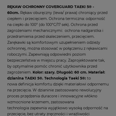
RĘKAW OCHRONNY COVERGUARD TAEKI 5® -
60cm.
Rękaw oburęczny (lewa/ prawa) chroniący przed
ciepłem i przecięciem. Ochrona termiczna: odporność
na ciepło do 100° (do 100°C/17 sek). Ochrona przed
zagrożeniami mechanicznymi: ochrona nadgarstka i
przedramienia przed skaleczeniem, przecięciem.
Zarękawki są komfortowym uzupełnieniem odzieży
ochronnej, można stosować w połączeniu z rękawicami
roboczymi. Zapewniają odpowiedni poziom
bezpieczeństwa w miejscu pracy. Zaprojektowane tak,
by optymalnie pomóc chronić użytkownika przed
zagrożeniem.
Kolor: szary. Długość: 60 cm. Materiał:
dzianina TAEKI 5®. Technologia Taeki 5®:
to
nowa definicja komfortu dzięki materiałowi odpornemu
na przecięcia. W dzianinie zastosowano rewolucyjny
proces przędzenia duracore i innowacyjne włókno
wzmocnione krzemem, zastosowana
technologia zapewnia wyjątkowo wysoką odporność na
przecięcie, bez utraty zręczności i wrażliwości