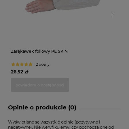
Zarękawek foliowy PE SKIN
Na
o
2 oceny
26,52 zł
26
powiadom o dostępności
Opinie o produkcie (0)
Wyświetlane są wszystkie opinie (pozytywne i
negatywne). Nie weryfikujemy, czy pochodzą one od