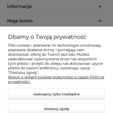
Informacje
Moje konto
Płatności i dostawa
Dbamy o Twoją prywatność
Pliki cookies i pokrewne im technologie umożliwiają
Wybrane Kategorie
poprawne działanie strony i pomagają nam
dostosować ofertę do Twoich potrzeb. Możesz
zaakceptować wykorzystanie przez nas wszystkich
tych plików i przejść do sklepu lub dostosować użycie
Wybrane Marki
plików do swoich preferencji, wybierając opcję
"Dostosuj zgody".
Więcej o plikach cookies przeczytasz w naszej Polityce
Wiedza o BHP
prywatności.
zaakceptuj tylko niezbędne
dostosuj zgody