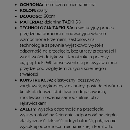
OCHRONA:
termiczna i mechaniczna
KOLOR:
szary
DŁUGOŚĆ:
60cm
MATERIAŁ:
dzianina TAEKI 5®
TECHNOLOGIA TAEKI 5®:
rewolucyjny proces
przędzenia duracore i innowacyjne włókno
wzmocnione krzemem, zastosowana
technologia zapewnia wyjątkowo wysoką
odporność na przecięcie, bez utraty zręczności i
wrażliwości dotykowej. Konstrukcja przędzy
ciągłej Taeki 5
®
konsekwentnie przewyższa inne
przędze pod względem zużycia ściernego i
trwałości
KONSTRUKCJA:
elastyczny, bezszwowy
zarękawek, wykonany z dzianiny, posiada otwór na
kciuk dla lepszej stabilizacji i dopasowania,
możliwość noszenia samodzielnie lub z
rękawiczkami
ZALETY:
wysoka odporność na przecięcia,
wytrzymałość na ścieranie, odporność na ciepło,
elastyczność, lekkość, oddychalność, połączenie
wysokiej odporności mechanicznej i komfortu