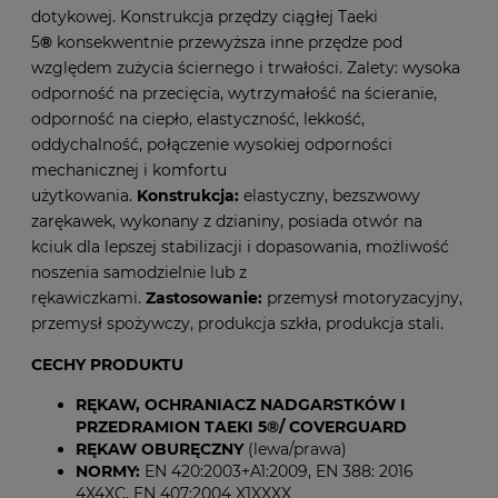
dotykowej. Konstrukcja przędzy ciągłej Taeki
5
®
konsekwentnie przewyższa inne przędze pod
względem zużycia ściernego i trwałości. Zalety: wysoka
odporność na przecięcia, wytrzymałość na ścieranie,
odporność na ciepło, elastyczność, lekkość,
oddychalność, połączenie wysokiej odporności
mechanicznej i komfortu
użytkowania.
Konstrukcja:
elastyczny, bezszwowy
zarękawek, wykonany z dzianiny, posiada otwór na
kciuk dla lepszej stabilizacji i dopasowania, możliwość
noszenia samodzielnie lub z
rękawiczkami.
Zastosowanie:
przemysł motoryzacyjny,
przemysł spożywczy, produkcja szkła, produkcja stali.
CECHY PRODUKTU
RĘKAW, OCHRANIACZ NADGARSTKÓW I
PRZEDRAMION TAEKI 5®/ COVERGUARD
RĘKAW OBURĘCZNY
(lewa/prawa)
NORMY:
EN 420:2003+A1:2009, EN 388: 2016
4X4XC, EN 407:2004 X1XXXX