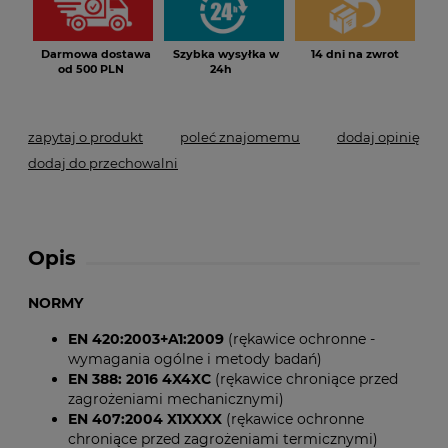
Darmowa dostawa
Szybka wysyłka w
14 dni na zwrot
od 500 PLN
24h
zapytaj o produkt
poleć znajomemu
dodaj opinię
dodaj do przechowalni
Opis
NORMY
EN 420:2003+A1:2009
(rękawice ochronne -
wymagania ogólne i metody badań)
EN 388: 2016 4X4XC
(rękawice chroniące przed
zagrożeniami mechanicznymi)
EN 407:2004 X1XXXX
(rękawice ochronne
chroniące przed zagrożeniami termicznymi)