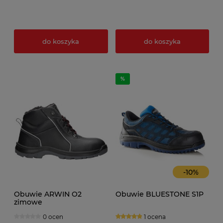
do koszyka
do koszyka
-
10
%
Obuwie ARWIN O2
Obuwie BLUESTONE S1P
zimowe
0 ocen
1 ocena