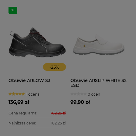
-
25
%
Obuwie ARLOW S3
Obuwie ARSLIP WHITE S2
ESD
1 ocena
0 ocen
136,69 zł
99,90 zł
Cena regularna:
182,25 zł
Najniższa cena:
182,25 zł