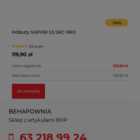
-
14
%
Półbuty SAPHIR S3 SRC HRO
Os
Ob
49 ocen
119,90 zł
21
81
Cena regularna:
139,90 zł
Ce
Najniższa cena:
139,90 zł
Na
do koszyka
BEHAPOWNIA
Sklep z artykułami BHP
63 218 99 24