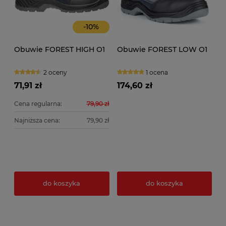
-
10
%
Obuwie FOREST HIGH O1
Obuwie FOREST LOW O1
2 oceny
1 ocena
71,91 zł
174,60 zł
Cena regularna:
79,90 zł
Najniższa cena:
79,90 zł
do koszyka
do koszyka