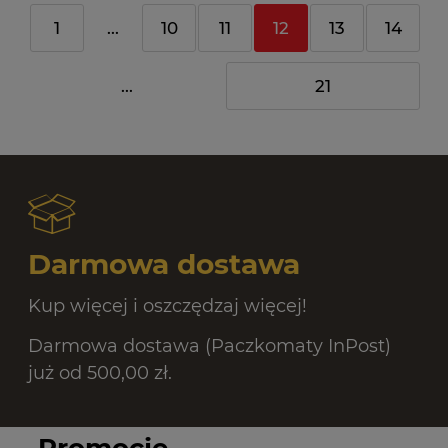
1
...
10
11
12
13
14
...
21
Darmowa dostawa
Kup więcej i oszczędzaj więcej!
Darmowa dostawa (Paczkomaty InPost)
już od 500,00 zł.
Promocje