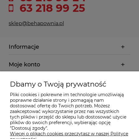
63 218 99 25
sklep@behapownia.pl
Informacje
Moje konto
Płatności i dostawa
Dbamy o Twoją prywatność
Pliki cookies i pokrewne im technologie umożliwiają
Wybrane Kategorie
poprawne działanie strony i pomagają nam
dostosować ofertę do Twoich potrzeb. Możesz
zaakceptować wykorzystanie przez nas wszystkich
Wybrane Marki
tych plików i przejść do sklepu lub dostosować użycie
plików do swoich preferencji, wybierając opcję
"Dostosuj zgody".
Więcej o plikach cookies przeczytasz w naszej Polityce
Wiedza o BHP