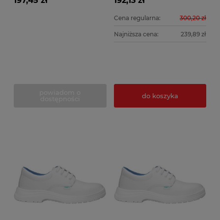
197,45 zł
192,13 zł
Cena regularna:
300,20 zł
Najniższa cena:
239,89 zł
powiadom o
do koszyka
dostępności