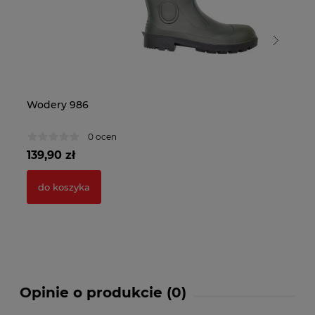
Wodery 986
Wo
0 ocen
139,90 zł
12
do koszyka
Opinie o produkcie (0)