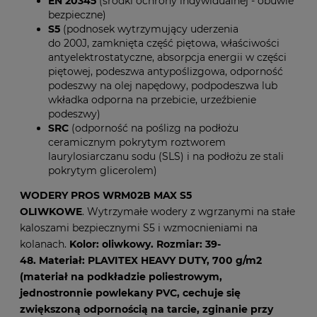
EN 20345
(środki ochrony indywidualnej - obuwie
bezpieczne)
S5
(podnosek wytrzymujący uderzenia
do 200J, zamknięta część piętowa, właściwości
antyelektrostatyczne, absorpcja energii w części
piętowej, podeszwa antypoślizgowa, odporność
podeszwy na olej napędowy, podpodeszwa lub
wkładka odporna na przebicie, urzeźbienie
podeszwy)
SRC
(odporność na poślizg na podłożu
ceramicznym pokrytym roztworem
laurylosiarczanu sodu (SLS) i na podłożu ze stali
pokrytym glicerolem)
WODERY PROS WRM02B MAX S5
OLIWKOWE
. Wytrzymałe wodery z wgrzanymi na stałe
kaloszami bezpiecznymi S5 i wzmocnieniami na
kolanach.
Kolor: oliwkowy. Rozmiar: 39-
48. Materiał: PLAVITEX HEAVY DUTY, 700 g/m2
(materiał na podkładzie poliestrowym,
jednostronnie powlekany PVC, cechuje się
zwiększoną odpornością na tarcie, zginanie przy