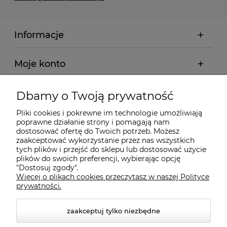
Informacje
Moje konto
Płatności i dostawa
Dbamy o Twoją prywatność
Pliki cookies i pokrewne im technologie umożliwiają
Wybrane Kategorie
poprawne działanie strony i pomagają nam
dostosować ofertę do Twoich potrzeb. Możesz
zaakceptować wykorzystanie przez nas wszystkich
tych plików i przejść do sklepu lub dostosować użycie
Wybrane Marki
plików do swoich preferencji, wybierając opcję
"Dostosuj zgody".
Więcej o plikach cookies przeczytasz w naszej Polityce
Wiedza o BHP
prywatności.
zaakceptuj tylko niezbędne