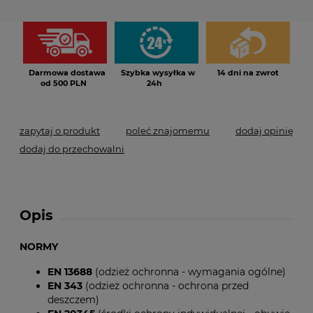
Darmowa dostawa
Szybka wysyłka w
14 dni na zwrot
od 500 PLN
24h
zapytaj o produkt
poleć znajomemu
dodaj opinię
dodaj do przechowalni
Opis
NORMY
EN 13688
(odzież ochronna - wymagania ogólne)
EN 343
(odzież ochronna - ochrona przed
deszczem)