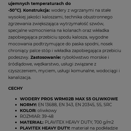
ujemnych temperaturach do
-50ºC)
.
Konstrukcja:
wodery z wgrzanymi na stałe
wysokiej jakości kaloszami, technika obustronnego
zgrzewania zwiększająca wytrzymałość szwów,
specjalne wzmocnienia na kolanach oraz wkładka
zapobiegająca przebiciu spodu kalosza, wygodne
mocowania podtrzymujące do paska spodni, nosek
chroniący palce stóp i wkładka zapobiegająca przebiciu
podeszwy.
Zastosowanie:
rybołówstwo morskie i
śródlądowe, wędkarstwo, usługi związane z
czyszczeniem, myciem, usługi komunalne, wodociągi i
kanalizacja.
CECHY
WODERY PROS WRM02B MAX S5 OLIWKOWE
NORMY:
EN 13688, EN 343, EN 20345, S5, SRC
KOLOR:
oliwkowy
ROZMIAR: 39-48
MATERIAŁ:
PLAVITEX HEAVY DUTY, 700 g/m2
PLAVITEX HEAVY DUTY:
materiał na podkładzie