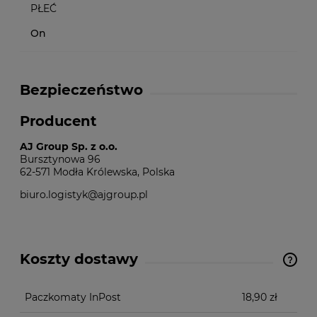
PŁEĆ
On
Bezpieczeństwo
Producent
AJ Group Sp. z o.o.
Bursztynowa 96
62-571 Modła Królewska, Polska
biuro.logistyk@ajgroup.pl
Koszty dostawy
Cena nie zawiera ewentualnych kosztów płatności
Paczkomaty InPost
18,90 zł