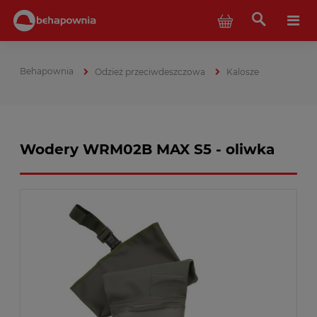
Odzież przeciwdeszczowa
Kalosze
Wodery WRM02B MAX S5 - oliwka