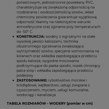
poliestrowym, jednostronnie powlekany PVC,
charakteryzuje się zwiększoną odpornością na
rozdzieranie i wodoszczelnością szwów, skład
chemiczny powleczenia gwarantuje wyjątkową
odporność tkaniny na niekorzystne warunki
atmosferyczne oraz zginanie przy temperaturach
do -50° C.
KONSTRUKCJA:
wodery z wgrzanymi na stałe
wysokiej jakości kaloszami, technika
obustronnego zgrzewania zwiększająca
wytrzymałość szwów, specjalne wzmocnienia na
kolanach oraz wkładka zapobiegająca przebiciu
spodu kalosza, wygodne mocowania
podtrzymujące do paska spodni, nosek chroniący
palce stóp i wkładka zapobiegająca przebiciu
podeszwy
ZASTOSOWANIE:
rybołówstwo morskie i
śródlądowe, wędkarstwo, usługi związane z
czyszczeniem, myciem, usługi komunalne,
wodociągi i kanalizacja
TABELA ROZMIARÓW - WODERY (pomiar w cm)