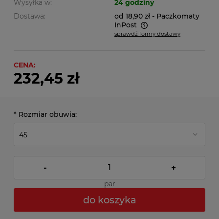
Wysyłka w:
24 godziny
Dostawa:
od 18,90 zł
- Paczkomaty
InPost
sprawdź formy dostawy
Cena nie zawiera ewentualnych kosztów płatności
CENA:
232,45 zł
*
Rozmiar obuwia:
-
+
par
do koszyka
*
- Pole wymagane