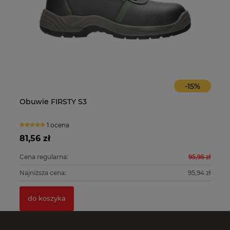
-
15
%
Obuwie FIRSTY S3
O
1 ocena
81,56 zł
10
0 zł
Cena regularna:
95,95 zł
Ce
0 zł
Najniższa cena:
95,94 zł
Na
do koszyka