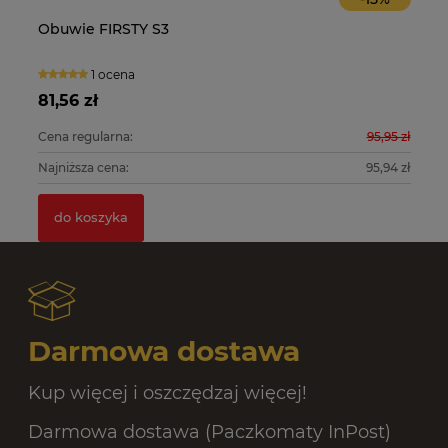
Obuwie FIRSTY S3
O
1 ocena
81,56 zł
10
0 zł
Cena regularna:
95,95 zł
Ce
0 zł
Najniższa cena:
95,94 zł
Na
do koszyka
Darmowa dostawa
Kup więcej i oszczędzaj więcej!
Darmowa dostawa (Paczkomaty InPost)