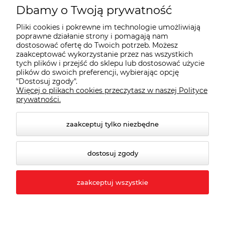
Płatności i dostawa
Dbamy o Twoją prywatność
Pliki cookies i pokrewne im technologie umożliwiają
Wybrane Kategorie
poprawne działanie strony i pomagają nam
dostosować ofertę do Twoich potrzeb. Możesz
zaakceptować wykorzystanie przez nas wszystkich
tych plików i przejść do sklepu lub dostosować użycie
Wybrane Marki
plików do swoich preferencji, wybierając opcję
"Dostosuj zgody".
Więcej o plikach cookies przeczytasz w naszej Polityce
Wiedza o BHP
prywatności.
zaakceptuj tylko niezbędne
dostosuj zgody
zaakceptuj wszystkie
© 2026 behapownia.pl. Wszelkie prawa zastrzeżone.
Styl graficzny ShopGadget.pl
Sklep internetowy
Shoper.pl