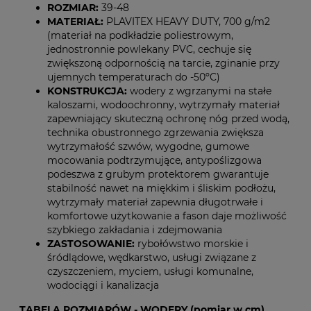
ROZMIAR:
39-48
MATERIAŁ:
PLAVITEX HEAVY DUTY, 700 g/m2
(materiał na podkładzie poliestrowym,
jednostronnie powlekany PVC, cechuje się
zwiększoną odpornością na tarcie, zginanie przy
ujemnych temperaturach do -50ºC)
KONSTRUKCJA:
wodery z wgrzanymi na stałe
kaloszami, wodoochronny, wytrzymały materiał
zapewniający skuteczną ochronę nóg przed wodą,
technika obustronnego zgrzewania zwiększa
wytrzymałość szwów, wygodne, gumowe
mocowania podtrzymujące, antypoślizgowa
podeszwa z grubym protektorem gwarantuje
stabilność nawet na miękkim i śliskim podłożu,
wytrzymały materiał zapewnia długotrwałe i
komfortowe użytkowanie a fason daje możliwość
szybkiego zakładania i zdejmowania
ZASTOSOWANIE:
rybołówstwo morskie i
śródlądowe, wędkarstwo, usługi związane z
czyszczeniem, myciem, usługi komunalne,
wodociągi i kanalizacja
TABELA ROZMIARÓW - WODERY (pomiar w cm)