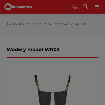
Odzież przeciwdeszczowa
Kalosze
Wodery model WR02