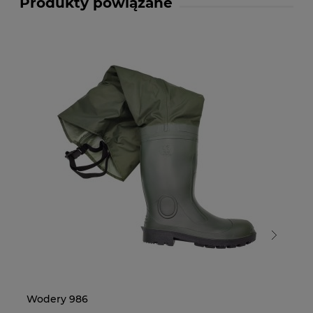
Produkty powiązane
Wodery 986
Wo