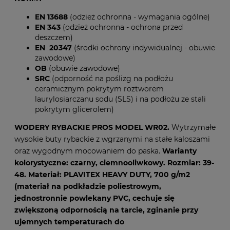
EN 13688
(odzież ochronna - wymagania ogólne)
EN 343
(odzież ochronna - ochrona przed
deszczem)
EN 20347
(środki ochrony indywidualnej - obuwie
zawodowe)
OB
(obuwie zawodowe)
SRC
(odporność na poślizg na podłożu
ceramicznym pokrytym roztworem
laurylosiarczanu sodu (SLS) i na podłożu ze stali
pokrytym glicerolem)
WODERY RYBACKIE PROS MODEL WR02.
Wytrzymałe
wysokie buty rybackie z wgrzanymi na stałe kaloszami
oraz wygodnym mocowaniem do paska.
Warianty
kolorystyczne: czarny, ciemnooliwkowy. Rozmiar: 39-
48. Materiał: PLAVITEX HEAVY DUTY, 700 g/m2
(materiał na podkładzie poliestrowym,
jednostronnie powlekany PVC, cechuje się
zwiększoną odpornością na tarcie, zginanie przy
ujemnych temperaturach do