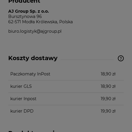
Producent
AJ Group Sp. z o.o.
Bursztynowa 96
62-571 Modła Królewska, Polska
biuro.logistyk@ajgroup.pl
Koszty dostawy
Cena nie zawiera ewentualnych kosztów płatności
Paczkomaty InPost
18,90 zł
kurier GLS
18,90 zł
kurier Inpost
19,90 zł
kurier DPD
19,90 zł