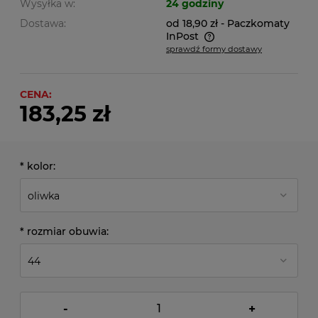
Wysyłka w:
24 godziny
Dostawa:
od 18,90 zł
- Paczkomaty
InPost
sprawdź formy dostawy
Cena nie zawiera ewentualnych kosztów płatności
CENA:
183,25 zł
*
kolor:
*
rozmiar obuwia:
-
+