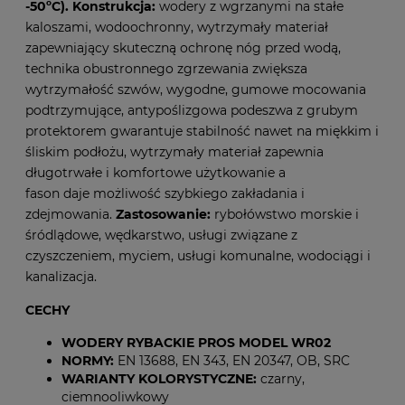
-50ºC).
Konstrukcja:
wodery z wgrzanymi na stałe
kaloszami, wodoochronny, wytrzymały materiał
zapewniający skuteczną ochronę nóg przed wodą,
technika obustronnego zgrzewania zwiększa
wytrzymałość szwów, wygodne, gumowe mocowania
podtrzymujące, antypoślizgowa podeszwa z grubym
protektorem gwarantuje stabilność nawet na miękkim i
śliskim podłożu, wytrzymały materiał zapewnia
długotrwałe i komfortowe użytkowanie a
fason daje możliwość szybkiego zakładania i
zdejmowania.
Zastosowanie:
rybołówstwo morskie i
śródlądowe, wędkarstwo, usługi związane z
czyszczeniem, myciem, usługi komunalne, wodociągi i
kanalizacja.
CECHY
WODERY RYBACKIE PROS MODEL WR02
NORMY:
EN 13688, EN 343, EN 20347, OB, SRC
WARIANTY KOLORYSTYCZNE:
czarny,
ciemnooliwkowy