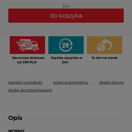
par
do koszyka
*
- Pole wymagane
Darmowa dostawa
Szybka wysyłka w
14 dni na zwrot
od 500 PLN
24h
zapytaj o produkt
poleć znajomemu
dodaj opinię
dodaj do przechowalni
Opis
NORMY