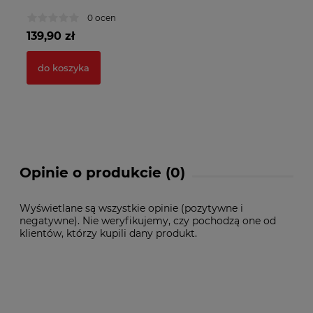
0 ocen
139,90 zł
12
do koszyka
Opinie o produkcie (0)
Wyświetlane są wszystkie opinie (pozytywne i
negatywne). Nie weryfikujemy, czy pochodzą one od
klientów, którzy kupili dany produkt.