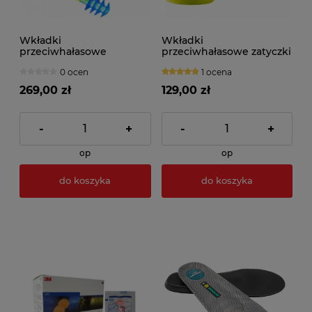
Wkładki
Wkładki
przeciwhałasowe
przeciwhałasowe zatyczki
HOWARD LEIGHT FUSION
3M EAR SOFT (250par)
0 ocen
1 ocena
(50 par)
269,00 zł
129,00 zł
-
+
-
+
op
op
do koszyka
do koszyka