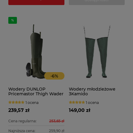
-
6
%
Wodery DUNLOP
Wodery młodzieżowe
Pricemastor Thigh Wader
3Kamido
1 ocena
1 ocena
239,57 zł
149,00 zł
Cena regularna:
253,65 zł
Najniższa cena:
259,90 zł