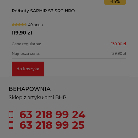
-
14
%
Obuwie FIRSTY S3
Osłona twarzy z siatki stalowe
1 ocena
0 ocen
81,56 zł
21,90 zł
139,90 zł
Cena regularna:
do koszyka
139,90 zł
Najniższa cena:
do koszyka
BEHAPOWNIA
Sklep z artykułami BHP
63 218 99 24
63 218 99 25