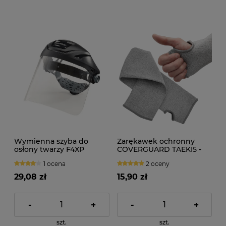
Wymienna szyba do
Zarękawek ochronny
osłony twarzy F4XP
COVERGUARD TAEKI5 -
Premium - B type clear
60cm
1 ocena
2 oceny
29,08 zł
15,90 zł
-
+
-
+
szt.
szt.