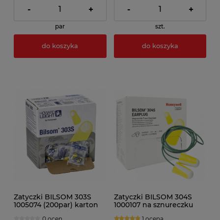
-
+
-
+
par
szt.
do koszyka
do koszyka
Zatyczki BILSOM 303S
Zatyczki BILSOM 304S
1005074 (200par) karton
1000107 na sznureczku
rozm. S
(100par)
0 ocen
1 ocena