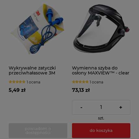
Wykrywalne zatyczki
Wymienna szyba do
przeciwhałasowe 3M
osłony MAXVIEW™ - clear
TRACER ze sznurkiem
window anti-fog
1 ocena
1 ocena
5,49 zł
73,13 zł
-
+
szt.
powiadom o
do koszyka
dostępności