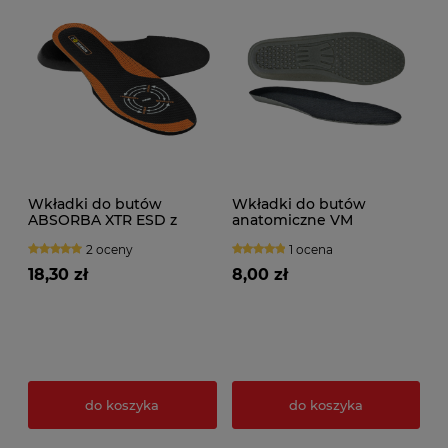
Wkładki do butów
Wkładki do butów
ABSORBA XTR ESD z
anatomiczne VM
aktywnym węglem
2 oceny
1 ocena
18,30 zł
8,00 zł
do koszyka
do koszyka