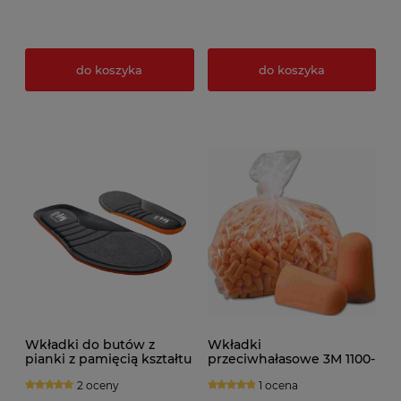
do koszyka
do koszyka
Wkładki do butów z
Wkładki
pianki z pamięcią kształtu
przeciwhałasowe 3M 1100-
VM
R wkład do dozownika -
2 oceny
1 ocena
500par