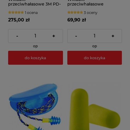
przeciwhałasowe 3M PD-
przeciwhałasowe
01-010 do dozownika
Honeywell FIRMFIT
1 ocena
3 oceny
(worek 500par)
(200par)
275,00 zł
69,90 zł
-
+
-
+
op
op
do koszyka
do koszyka