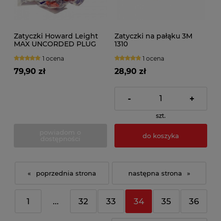
Zatyczki Howard Leight
Zatyczki na pałąku 3M
MAX UNCORDED PLUG
1310
(200par)
1 ocena
1 ocena
79,90 zł
28,90 zł
-
+
szt.
powiadom o
do koszyka
dostępności
«
»
1
...
32
33
34
35
36