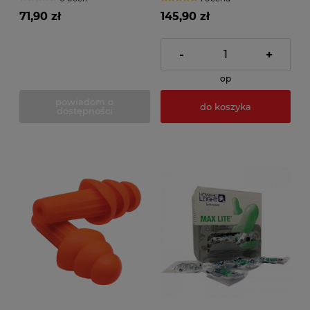
71,90 zł
145,90 zł
-
+
op
powiadom o
do koszyka
dostępności