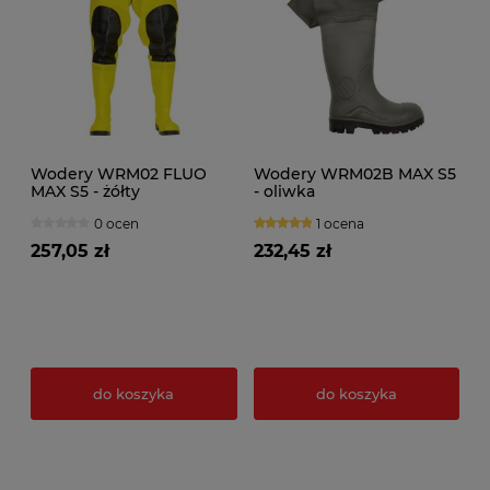
Wodery WRM02 FLUO
Wodery WRM02B MAX S5
MAX S5 - żółty
- oliwka
0 ocen
1 ocena
257,05 zł
232,45 zł
do koszyka
do koszyka