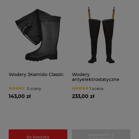
Wodery 3Kamido Classic
Wodery
antyelektrostatyczne
WRA02B
3 oceny
1 ocena
143,00 zł
233,00 zł
powiadom o
do koszyka
dostępności