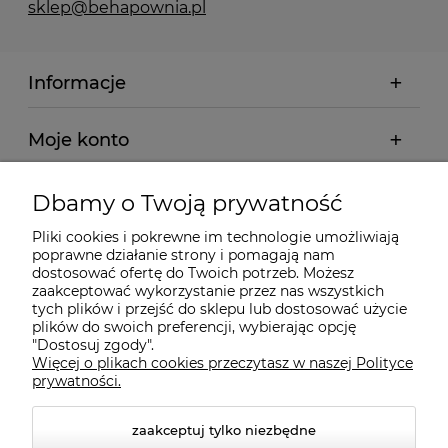
sklep@behapownia.pl
Informacje
Moje konto
Płatności i dostawa
Dbamy o Twoją prywatność
Pliki cookies i pokrewne im technologie umożliwiają
Wybrane Kategorie
poprawne działanie strony i pomagają nam
dostosować ofertę do Twoich potrzeb. Możesz
zaakceptować wykorzystanie przez nas wszystkich
Wybrane Marki
tych plików i przejść do sklepu lub dostosować użycie
plików do swoich preferencji, wybierając opcję
"Dostosuj zgody".
Więcej o plikach cookies przeczytasz w naszej Polityce
Wiedza o BHP
prywatności.
zaakceptuj tylko niezbędne