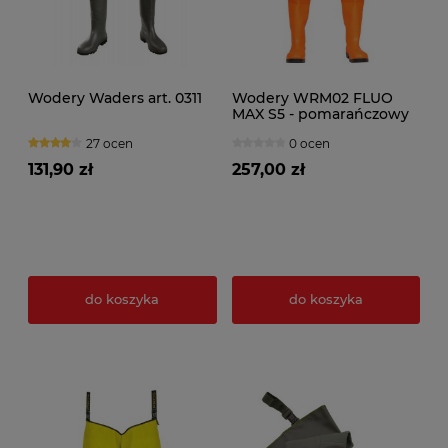
Wodery Waders art. 0311
Wodery WRM02 FLUO
MAX S5 - pomarańczowy
27 ocen
0 ocen
131,90 zł
257,00 zł
do koszyka
do koszyka