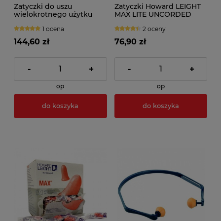
Zatyczki do uszu
Zatyczki Howard LEIGHT
wielokrotnego użytku
MAX LITE UNCORDED
H20 - bez sznurka (100par)
(200par)
1 ocena
2 oceny
144,60 zł
76,90 zł
-
+
-
+
op
op
do koszyka
do koszyka