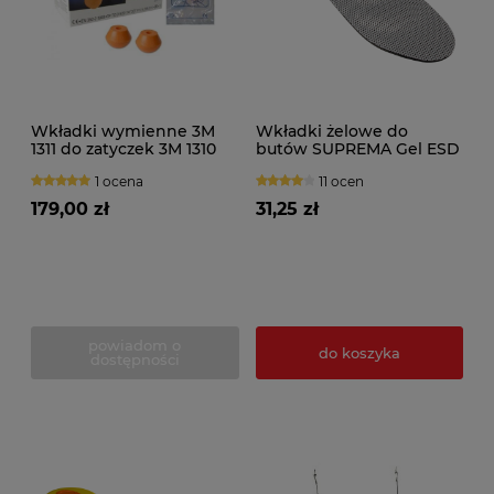
Wkładki wymienne 3M
Wkładki żelowe do
1311 do zatyczek 3M 1310
butów SUPREMA Gel ESD
(20par)
1 ocena
11 ocen
179,00 zł
31,25 zł
powiadom o
do koszyka
dostępności