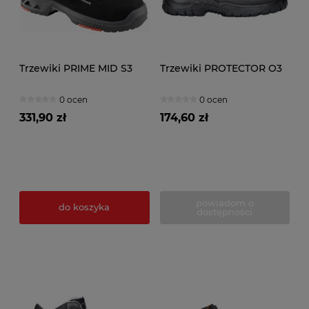
Trzewiki PRIME MID S3
Trzewiki PROTECTOR O3
0 ocen
0 ocen
331,90 zł
174,60 zł
powiadom o
do koszyka
dostępności