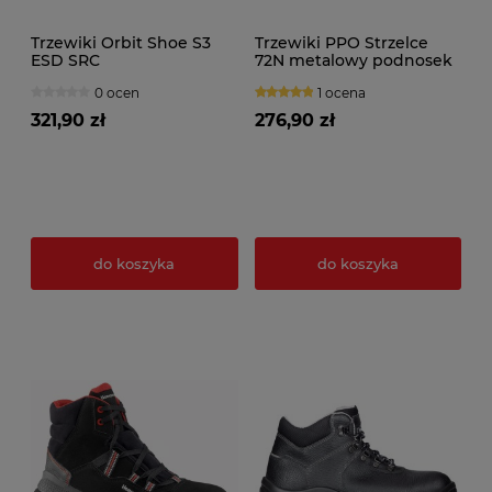
Trzewiki Orbit Shoe S3
Trzewiki PPO Strzelce
ESD SRC
72N metalowy podnosek
0 ocen
1 ocena
321,90 zł
276,90 zł
do koszyka
do koszyka