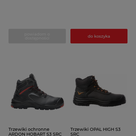
powiadom o
do koszyka
dostępności
Trzewiki ochronne
Trzewiki OPAL HIGH S3
ARDON HOBART S3 SRC
SRC