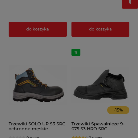
do koszyka
do koszyka
-
15
%
Trzewiki SOLO UP S3 SRC
Trzewiki Spawalnicze 9-
ochronne męskie
075 S3 HRO SRC
0 ocen
2 oceny