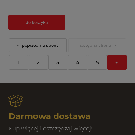
do koszyka
«
»
1
2
3
4
5
6
Darmowa dostawa
Kup więcej i oszczędzaj więcej!