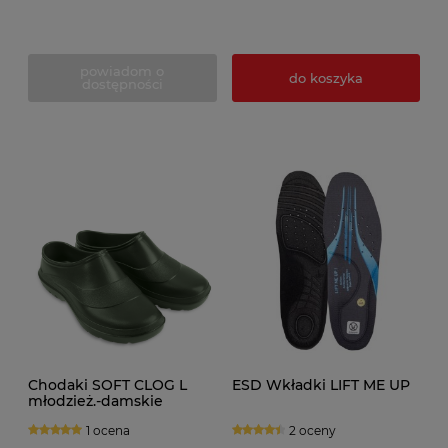
powiadom o
do koszyka
dostępności
Chodaki SOFT CLOG L
ESD Wkładki LIFT ME UP
młodzież.-damskie
1 ocena
2 oceny