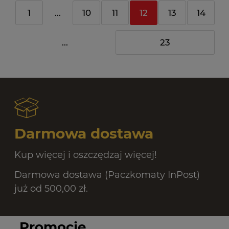
1
...
10
11
12
13
14
...
23
Darmowa dostawa
Kup więcej i oszczędzaj więcej!
Darmowa dostawa (Paczkomaty InPost)
już od 500,00 zł.
Promocje