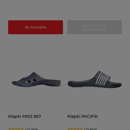
powiadom o
do koszyka
dostępności
Klapki MISS 857
Klapki PACIFIK
1 ocena
1 ocena