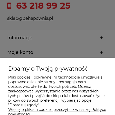
63 218 99 25
sklep@behapownia.pl
Informacje
Moje konto
Płatności i dostawa
Dbamy o Twoją prywatność
Pliki cookies i pokrewne im technologie umożliwiają
Wybrane Kategorie
poprawne działanie strony i pomagają nam
dostosować ofertę do Twoich potrzeb. Możesz
zaakceptować wykorzystanie przez nas wszystkich
tych plików i przejść do sklepu lub dostosować użycie
Wybrane Marki
plików do swoich preferencji, wybierając opcję
"Dostosuj zgody".
Więcej o plikach cookies przeczytasz w naszej Polityce
Wiedza o BHP
prywatności.