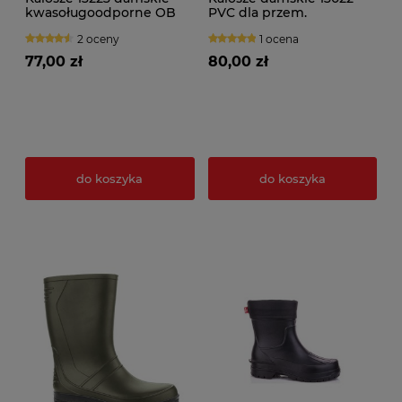
kwasoługoodporne OB
PVC dla przem.
FO SRC
spożywczego
2 oceny
1 ocena
77,00 zł
80,00 zł
do koszyka
do koszyka