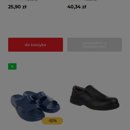
25,90 zł
40,34 zł
powiadom o
do koszyka
dostępności
-
10
%