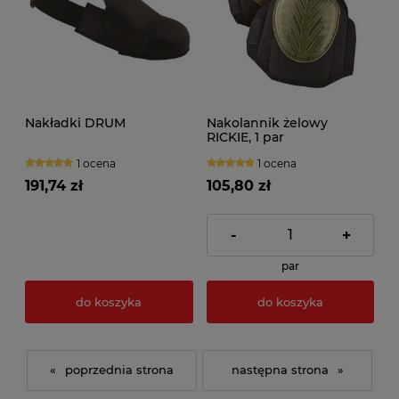
Nakładki DRUM
Nakolannik żelowy
RICKIE, 1 par
1 ocena
1 ocena
191,74 zł
105,80 zł
-
+
par
do koszyka
do koszyka
«
»