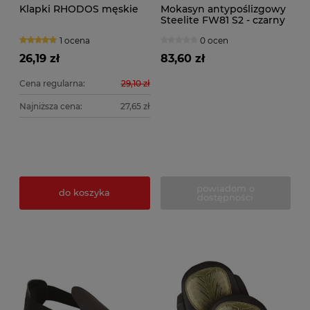
Klapki RHODOS męskie
Mokasyn antypoślizgowy
Steelite FW81 S2 - czarny
1 ocena
0 ocen
26,19 zł
83,60 zł
Cena regularna:
29,10 zł
Najniższa cena:
27,65 zł
powiadom o
do koszyka
dostępności