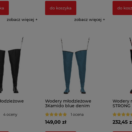
ka
do koszyka
do kos
zobacz więcej
zobacz więcej
łodzieżowe
Wodery młodzieżowe
Wodery 
3Kamido blue denim
STRONG
4 oceny
1 ocena
149,00 zł
232,45 z