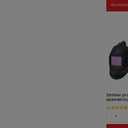
do koszy
Zestaw prz
spawalnicz
z nawiew
TH3
4 213,36 z
-