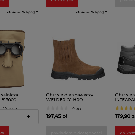
zobacz więcej
zobacz więcej
walnicza
Obuwie dla spawaczy
Obuwie s
 813000
WELDER O1 HRO
INTEGRAL
10 ocen
0 ocen
197,45 zł
179,90 z
+
ka
powiadom o dostępności
do kos