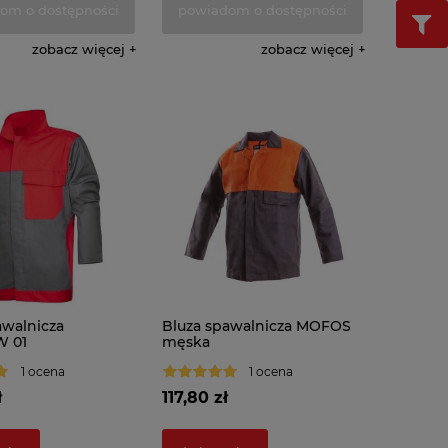
om o dostępności
powiadom o dostępności
zobacz więcej
zobacz więcej
awalnicza
Bluza spawalnicza MOFOS
 01
męska
1 ocena
1 ocena
ł
117,80 zł