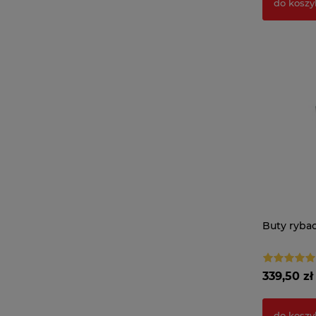
do koszy
Buty ryba
339,50 zł
do koszy