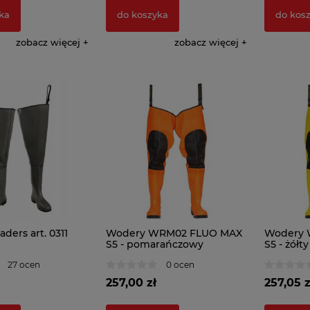
ka
do koszyka
do kos
zobacz więcej
zobacz więcej
ers art. 0311
Wodery WRM02 FLUO MAX
Wodery 
S5 - pomarańczowy
S5 - żółty
27 ocen
0 ocen
257,00 zł
257,05 z