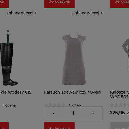
ka
do koszyka
do kos
zobacz więcej
zobacz więcej
ckie wodery 819
Fartuch spawalniczy MARIN
Kalosze
WADERS 
męskie
1 ocena
0 ocen
81,80 zł
225,95 z
-
+
ka
do koszyka
powiad