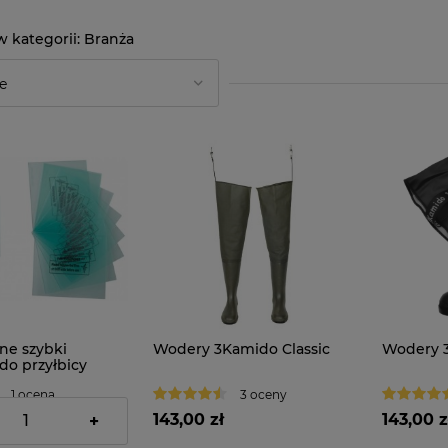
Branża
e szybki
Wodery 3Kamido Classic
Wodery 3
do przyłbicy
ej Translight+
1 ocena
3 oceny
143,00 zł
143,00 z
+