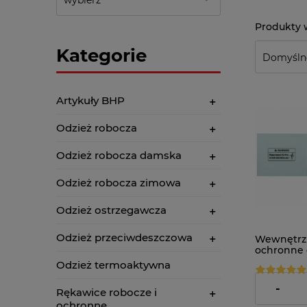
Kategorie
Artykuły BHP
Odzież robocza
Odzież robocza damska
Odzież robocza zimowa
Odzież ostrzegawcza
Odzież przeciwdeszczowa
Wewnętrzn
ochronne 
spawalnicz
Odzież termoaktywna
555 (10szt.)
126,32 zł
-
Rękawice robocze i
ochronne