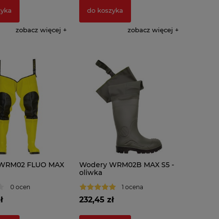
zyka
do koszyka
zobacz więcej
zobacz więcej
WRM02 FLUO MAX
Wodery WRM02B MAX S5 -
oliwka
0 ocen
1 ocena
ł
232,45 zł