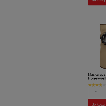
Maska spa
Honeywell
349,90 zł
-
do koszy