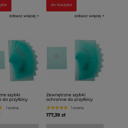
zyka
do koszyka
zobacz więcej
zobacz więcej
ne szybki
Zewnętrzne szybki
 do przyłbicy
ochronne do przyłbicy
zej Translight
spawalniczej Translight+
1 ocena
1 ocena
10szt.)
555 (10szt.)
ł
177,39 zł