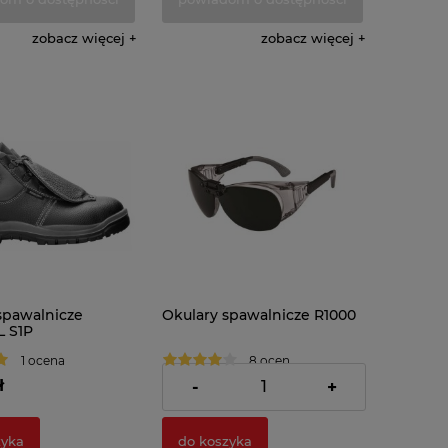
zobacz więcej
zobacz więcej
pawalnicze
Okulary spawalnicze R1000
 S1P
1 ocena
8 ocen
ł
76,45 zł
-
+
zyka
do koszyka