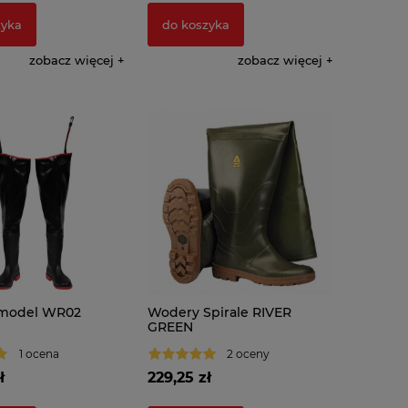
zyka
do koszyka
zobacz więcej
zobacz więcej
model WR02
Wodery Spirale RIVER
GREEN
1 ocena
2 oceny
ł
229,25 zł