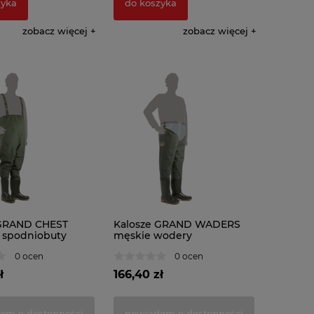
zyka
do koszyka
zobacz więcej
zobacz więcej
 GRAND CHEST
Kalosze GRAND WADERS
spodniobuty
męskie wodery
0 ocen
0 ocen
ł
166,40 zł
om o dostępności
powiadom o dostępności