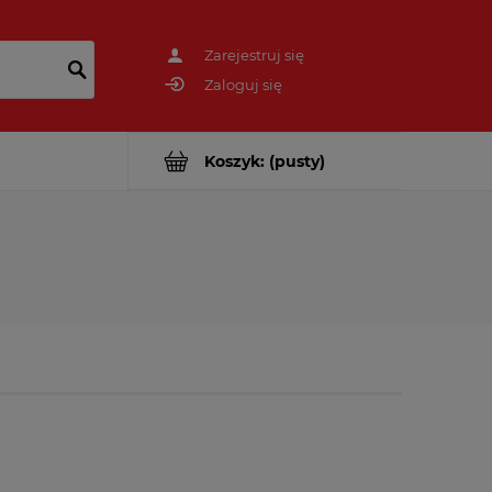
Zarejestruj się
Zaloguj się
Koszyk:
(pusty)