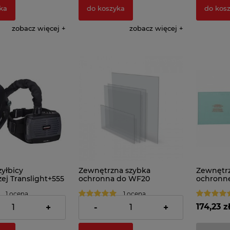
ka
do koszyka
do kos
zobacz więcej
zobacz więcej
yłbicy
Zewnętrzna szybka
Zewnętrz
ej Translight+555
ochronna do WF20
ochronne
em Airmax+PAPR
115x104mm (10szt.)
spawalnic
1 ocena
1 ocena
355&455 (
ł
90,92 zł
174,23 z
+
-
+