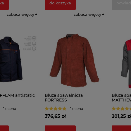
ka
do koszyka
powiad
zobacz więcej
zobacz więcej
FFLAM antistatic
Bluza spawalnicza
Bluza sp
FORTRESS
MATTHEW
1 ocena
1 ocena
376,65 zł
201,25 z