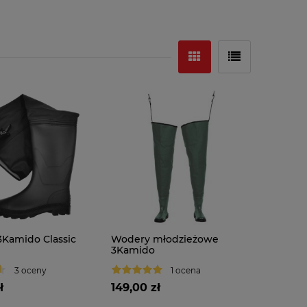
Kamido Classic
Wodery młodzieżowe
3Kamido
3 oceny
1 ocena
ł
149,00 zł